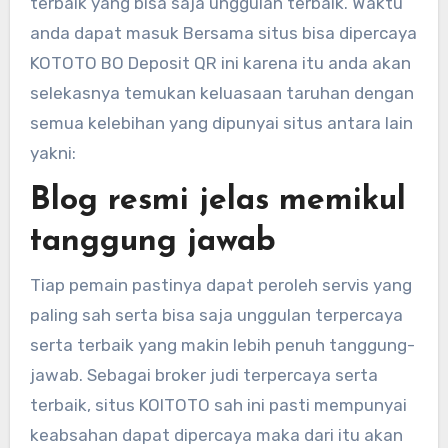
terbaik yang bisa saja unggulan terbaik. Waktu
anda dapat masuk Bersama situs bisa dipercaya
KOTOTO BO Deposit QR ini karena itu anda akan
selekasnya temukan keluasaan taruhan dengan
semua kelebihan yang dipunyai situs antara lain
yakni:
Blog resmi jelas memikul
tanggung jawab
Tiap pemain pastinya dapat peroleh servis yang
paling sah serta bisa saja unggulan terpercaya
serta terbaik yang makin lebih penuh tanggung-
jawab. Sebagai broker judi terpercaya serta
terbaik, situs KOITOTO sah ini pasti mempunyai
keabsahan dapat dipercaya maka dari itu akan