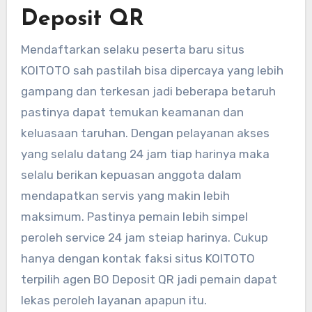
Deposit QR
Mendaftarkan selaku peserta baru situs
KOITOTO sah pastilah bisa dipercaya yang lebih
gampang dan terkesan jadi beberapa betaruh
pastinya dapat temukan keamanan dan
keluasaan taruhan. Dengan pelayanan akses
yang selalu datang 24 jam tiap harinya maka
selalu berikan kepuasan anggota dalam
mendapatkan servis yang makin lebih
maksimum. Pastinya pemain lebih simpel
peroleh service 24 jam steiap harinya. Cukup
hanya dengan kontak faksi situs KOITOTO
terpilih agen BO Deposit QR jadi pemain dapat
lekas peroleh layanan apapun itu.