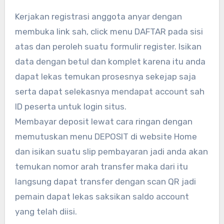
Kerjakan registrasi anggota anyar dengan
membuka link sah, click menu DAFTAR pada sisi
atas dan peroleh suatu formulir register. Isikan
data dengan betul dan komplet karena itu anda
dapat lekas temukan prosesnya sekejap saja
serta dapat selekasnya mendapat account sah
ID peserta untuk login situs.
Membayar deposit lewat cara ringan dengan
memutuskan menu DEPOSIT di website Home
dan isikan suatu slip pembayaran jadi anda akan
temukan nomor arah transfer maka dari itu
langsung dapat transfer dengan scan QR jadi
pemain dapat lekas saksikan saldo account
yang telah diisi.