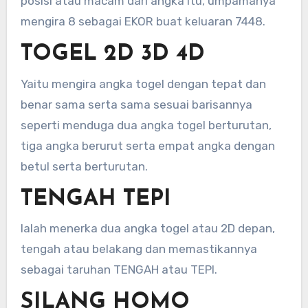
posisi atau macam dari angka itu, umpamanya
mengira 8 sebagai EKOR buat keluaran 7448.
TOGEL 2D 3D 4D
Yaitu mengira angka togel dengan tepat dan
benar sama serta sama sesuai barisannya
seperti menduga dua angka togel berturutan,
tiga angka berurut serta empat angka dengan
betul serta berturutan.
TENGAH TEPI
Ialah menerka dua angka togel atau 2D depan,
tengah atau belakang dan memastikannya
sebagai taruhan TENGAH atau TEPI.
SILANG HOMO