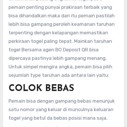
pemain penting punyai prakiraan terbaik yang
bisa dihandalkan maka dari itu pemain pastilah
lebih bisa gampang peroleh keamanan taruhan
terpenting dengan kelapangan memastikan
perkiraan togel paling tepat. Mainkan taruhan
togel Bersama agen BO Deposit QR bisa
dipercaya pastinya lebih gampang menang.
Untuk simpel mengira angka, pemain bisa pilih
sejumlah type taruhan ada antara lain yaitu:
COLOK BEBAS
Pemain bisa dengan gampang bebas menunjuk
satu nomor yang keluar di munculnya keluaran
togel yang betul da bebas posisi mana saja.