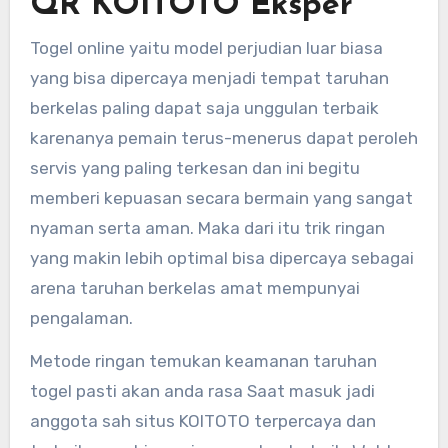
QR KOITOTO Eksper
Togel online yaitu model perjudian luar biasa
yang bisa dipercaya menjadi tempat taruhan
berkelas paling dapat saja unggulan terbaik
karenanya pemain terus-menerus dapat peroleh
servis yang paling terkesan dan ini begitu
memberi kepuasan secara bermain yang sangat
nyaman serta aman. Maka dari itu trik ringan
yang makin lebih optimal bisa dipercaya sebagai
arena taruhan berkelas amat mempunyai
pengalaman.
Metode ringan temukan keamanan taruhan
togel pasti akan anda rasa Saat masuk jadi
anggota sah situs KOITOTO terpercaya dan