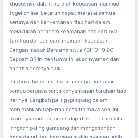
khususnya dalam peroleh kepuasan main judi
togel online. betaruh dapat merasai semua
serunya dan kenyamanan tiap hari dalam
melakukan beragam keamanan dan serunya
taruhan dengan cara memberi kepuasan.
Dengan masuk Bersama situs KOITOTO BO
Deposit QR ini tentunya ini akan nyaman dan
dapat dipercaya baik.
Pastinya beberapa betaruh dapat merasai
semua serunya serta kenyamanan taruhan tiap
harinya. Langkah paling gampang dalam
menjalankan tiap-tiap betaruh maka soal ini
akan nyaman dan aman dapat taruhan melalui
langkah paling gampang dan mengesankan.
Anda dapat taruhan yang makin nyaman lebih