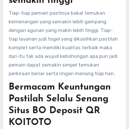
semakin tinggi
Tiap-tiap pemain pastinya bakal temukan
kemenangan yang semakin lebih gampang
dengan agunan yang makin lebih tinggi. Tiap-
tiap layanan judi togel yang dikasihkan pastilah
komplet serta memiliki kualitas terbaik maka
dari itu tak ada wujud kebohongan apa pun jadi
pemain dapat semakin simpel temukan
perkiraan benar serta ringan menang tiap hari.
Bermacam Keuntungan
Pastilah Selalu Senang
Situs BO Deposit QR
KOITOTO