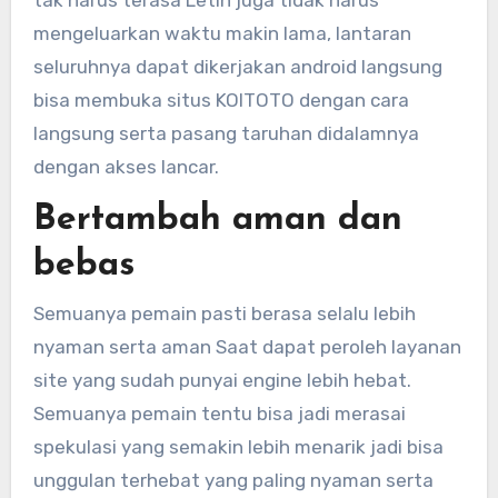
tak harus terasa Letih juga tidak harus
mengeluarkan waktu makin lama, lantaran
seluruhnya dapat dikerjakan android langsung
bisa membuka situs KOITOTO dengan cara
langsung serta pasang taruhan didalamnya
dengan akses lancar.
Bertambah aman dan
bebas
Semuanya pemain pasti berasa selalu lebih
nyaman serta aman Saat dapat peroleh layanan
site yang sudah punyai engine lebih hebat.
Semuanya pemain tentu bisa jadi merasai
spekulasi yang semakin lebih menarik jadi bisa
unggulan terhebat yang paling nyaman serta