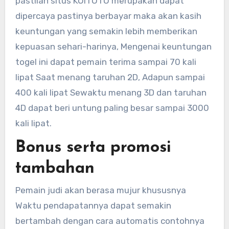
pastilah situs KOITOTO merupakan dapat
dipercaya pastinya berbayar maka akan kasih
keuntungan yang semakin lebih memberikan
kepuasan sehari-harinya, Mengenai keuntungan
togel ini dapat pemain terima sampai 70 kali
lipat Saat menang taruhan 2D, Adapun sampai
400 kali lipat Sewaktu menang 3D dan taruhan
4D dapat beri untung paling besar sampai 3000
kali lipat.
Bonus serta promosi
tambahan
Pemain judi akan berasa mujur khususnya
Waktu pendapatannya dapat semakin
bertambah dengan cara automatis contohnya