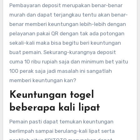
Pembayaran deposit merupakan benar-benar
murah dan dapat terjangkau tentu akan benar-
benar memberi keuntungan lebih-lebih dengan
pelayanan pakai QR dengan tak ada potongan
sekali-kali maka bisa begitu beri keuntungan
buat pemain. Sekurang-kurangnya deposit
cuma 10 ribu rupiah saja dan minimum bet yaitu
100 perak saja jadi masalah ini sangatlah
memberi keuntungan kan?
Keuntungan togel
beberapa kali lipat
Pemain pasti dapat temukan keuntungan
berlimpah sampai berulang-kali lipat serta