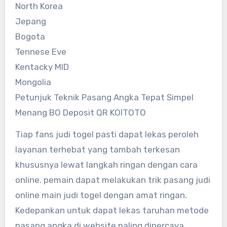
North Korea
Jepang
Bogota
Tennese Eve
Kentacky MID
Mongolia
Petunjuk Teknik Pasang Angka Tepat Simpel
Menang BO Deposit QR KOITOTO
Tiap fans judi togel pasti dapat lekas peroleh
layanan terhebat yang tambah terkesan
khususnya lewat langkah ringan dengan cara
online. pemain dapat melakukan trik pasang judi
online main judi togel dengan amat ringan.
Kedepankan untuk dapat lekas taruhan metode
pasang angka di website paling dipercaya