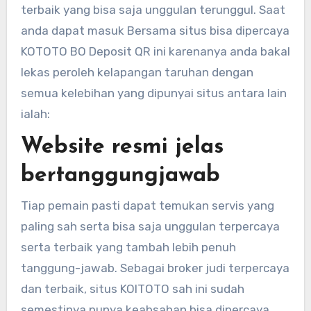
terbaik yang bisa saja unggulan terunggul. Saat
anda dapat masuk Bersama situs bisa dipercaya
KOTOTO BO Deposit QR ini karenanya anda bakal
lekas peroleh kelapangan taruhan dengan
semua kelebihan yang dipunyai situs antara lain
ialah:
Website resmi jelas
bertanggungjawab
Tiap pemain pasti dapat temukan servis yang
paling sah serta bisa saja unggulan terpercaya
serta terbaik yang tambah lebih penuh
tanggung-jawab. Sebagai broker judi terpercaya
dan terbaik, situs KOITOTO sah ini sudah
semestinya punya keabsahan bisa dipercaya