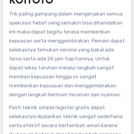
KOITOTO
Trik paling gampang dalam mengerjakan semua
spekulasi hebat yang semakin bisa dihandalkan
iini maka dapat begitu terasa memberikan
kepuasan serta menggembirakan. Pemain dapat
selekasnya temukan service yang bakal ada
terus serta ada 24 jam tiap harinya. Untuk
dapat lekas taruhan melalui langkah sangat
memberi kepuasan hingga ini sangat
memberikan kepuasan dan menggembirakan
dengan langkah bermain teraman dan nyaman.
Pasti teknik simpel register gratis dapat
selekasnya dijalankan teknik sangat sederhana
serta efektif secara bertambah aman karena