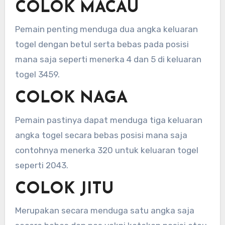
COLOK MACAU
Pemain penting menduga dua angka keluaran
togel dengan betul serta bebas pada posisi
mana saja seperti menerka 4 dan 5 di keluaran
togel 3459.
COLOK NAGA
Pemain pastinya dapat menduga tiga keluaran
angka togel secara bebas posisi mana saja
contohnya menerka 320 untuk keluaran togel
seperti 2043.
COLOK JITU
Merupakan secara menduga satu angka saja