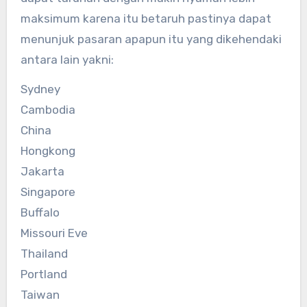
maksimum karena itu betaruh pastinya dapat
menunjuk pasaran apapun itu yang dikehendaki
antara lain yakni:
Sydney
Cambodia
China
Hongkong
Jakarta
Singapore
Buffalo
Missouri Eve
Thailand
Portland
Taiwan