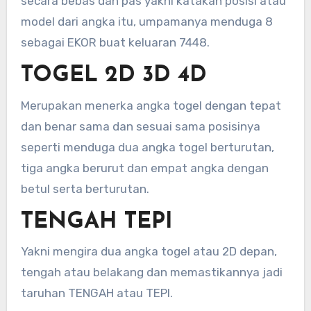
secara bebas dan pas yakni katakan posisi atau
model dari angka itu, umpamanya menduga 8
sebagai EKOR buat keluaran 7448.
TOGEL 2D 3D 4D
Merupakan menerka angka togel dengan tepat
dan benar sama dan sesuai sama posisinya
seperti menduga dua angka togel berturutan,
tiga angka berurut dan empat angka dengan
betul serta berturutan.
TENGAH TEPI
Yakni mengira dua angka togel atau 2D depan,
tengah atau belakang dan memastikannya jadi
taruhan TENGAH atau TEPI.