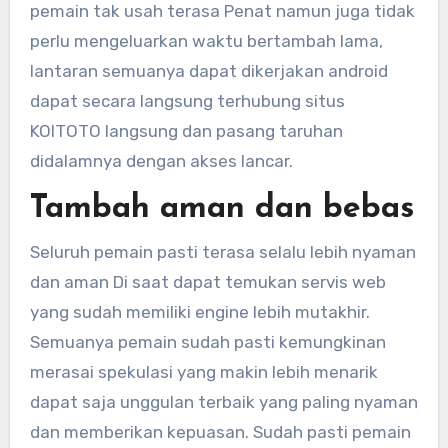
pemain tak usah terasa Penat namun juga tidak
perlu mengeluarkan waktu bertambah lama,
lantaran semuanya dapat dikerjakan android
dapat secara langsung terhubung situs
KOITOTO langsung dan pasang taruhan
didalamnya dengan akses lancar.
Tambah aman dan bebas
Seluruh pemain pasti terasa selalu lebih nyaman
dan aman Di saat dapat temukan servis web
yang sudah memiliki engine lebih mutakhir.
Semuanya pemain sudah pasti kemungkinan
merasai spekulasi yang makin lebih menarik
dapat saja unggulan terbaik yang paling nyaman
dan memberikan kepuasan. Sudah pasti pemain