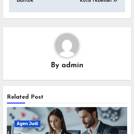
Buntok
Kota Tebelian
By
admin
Related Post
Agen Judi