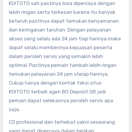
KOITOTO sah pastinya bisa dipercaya dengan
lebih ringan serta terkesan karena itu banyak
betaruh pastinya dapat temukan kenyamanan
dan keringanan taruhan. Dengan pelayanan
akses yang selalu ada 24 jam tiap harinya maka
dapat selalu memberinya kepuasan peserta
dalam peroleh servis yang semakin lebih
optimal. Pastinya pemain tambah lebih ringan
temukan pelayanan 24 jam steiap harinya.
Cukup hanya dengan kontak faksi situs
KOITOTO terbaik agen BO Deposit QR jadi
pemain dapat selekasnya peroleh servis apa
saja.
CS profesional dan terhebat yakni seseorang
yang dapat dipercaya dalam berikan