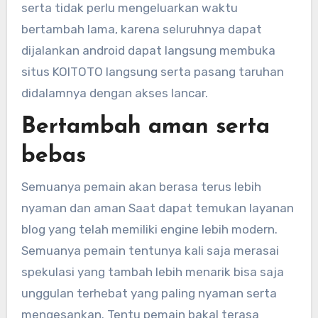
serta tidak perlu mengeluarkan waktu
bertambah lama, karena seluruhnya dapat
dijalankan android dapat langsung membuka
situs KOITOTO langsung serta pasang taruhan
didalamnya dengan akses lancar.
Bertambah aman serta
bebas
Semuanya pemain akan berasa terus lebih
nyaman dan aman Saat dapat temukan layanan
blog yang telah memiliki engine lebih modern.
Semuanya pemain tentunya kali saja merasai
spekulasi yang tambah lebih menarik bisa saja
unggulan terhebat yang paling nyaman serta
mengesankan. Tentu pemain bakal terasa