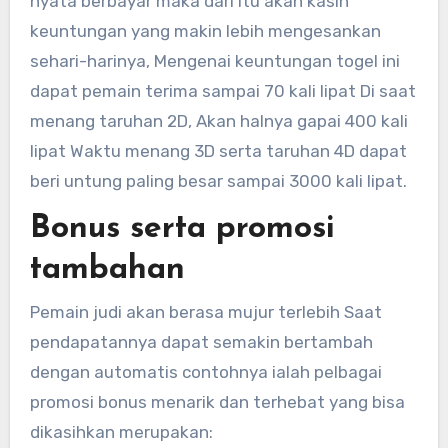
nyata berbayar maka dari itu akan kasih
keuntungan yang makin lebih mengesankan
sehari-harinya, Mengenai keuntungan togel ini
dapat pemain terima sampai 70 kali lipat Di saat
menang taruhan 2D, Akan halnya gapai 400 kali
lipat Waktu menang 3D serta taruhan 4D dapat
beri untung paling besar sampai 3000 kali lipat.
Bonus serta promosi
tambahan
Pemain judi akan berasa mujur terlebih Saat
pendapatannya dapat semakin bertambah
dengan automatis contohnya ialah pelbagai
promosi bonus menarik dan terhebat yang bisa
dikasihkan merupakan: