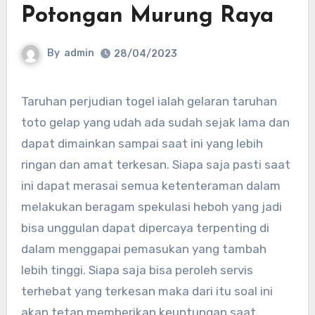
Potongan Murung Raya
By
admin
28/04/2023
Taruhan perjudian togel ialah gelaran taruhan
toto gelap yang udah ada sudah sejak lama dan
dapat dimainkan sampai saat ini yang lebih
ringan dan amat terkesan. Siapa saja pasti saat
ini dapat merasai semua ketenteraman dalam
melakukan beragam spekulasi heboh yang jadi
bisa unggulan dapat dipercaya terpenting di
dalam menggapai pemasukan yang tambah
lebih tinggi. Siapa saja bisa peroleh servis
terhebat yang terkesan maka dari itu soal ini
akan tetap memberikan keuntungan saat