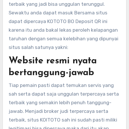
terbaik yang jadi bisa unggulan terunggul.
Sewaktu anda dapat masuk Bersama situs
dapat dipercaya KOTOTO BO Deposit QR ini
karena itu anda bakal lekas peroleh kelapangan
taruhan dengan semua kelebihan yang dipunyai
situs salah satunya yakni:
Website resmi nyata
bertanggung-jawab
Tiap pemain pasti dapat temukan servis yang
sah serta dapat saja unggulan terpercaya serta
terbaik yang semakin lebih penuh tanggung-
jawab. Menjadi broker judi terpercaya serta
terbaik, situs KOITOTO sah ini sudah pasti miliki
legitimasi bisa dipercaya maka dari itu akan