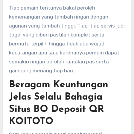
Tiap pemain tentunya bakal peroleh
kemenangan yang tambah ringan dengan
agunan yang tambah tinggi. Tiap-tiap servis judi
togel yang diberi pastilah komplet serta
bermutu terpilih hingga tidak ada wujud
kecurangan apa saja karenanya pemain dapat
semakin ringan peroleh ramalan pas serta
gampang menang tiap hari.
Beragam Keuntungan
Jelas Selalu Bahagia
Situs BO Deposit QR
KOITOTO