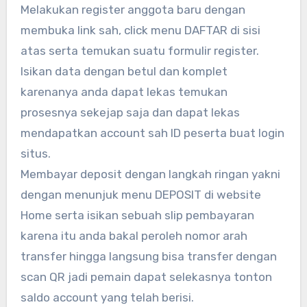
Melakukan register anggota baru dengan
membuka link sah, click menu DAFTAR di sisi
atas serta temukan suatu formulir register.
Isikan data dengan betul dan komplet
karenanya anda dapat lekas temukan
prosesnya sekejap saja dan dapat lekas
mendapatkan account sah ID peserta buat login
situs.
Membayar deposit dengan langkah ringan yakni
dengan menunjuk menu DEPOSIT di website
Home serta isikan sebuah slip pembayaran
karena itu anda bakal peroleh nomor arah
transfer hingga langsung bisa transfer dengan
scan QR jadi pemain dapat selekasnya tonton
saldo account yang telah berisi.