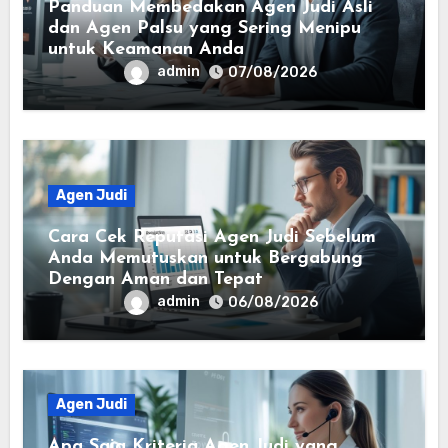
Panduan Membedakan Agen Judi Asli
dan Agen Palsu yang Sering Menipu
untuk Keamanan Anda
admin
07/08/2026
Agen Judi
Cara Cek Reputasi Agen Judi Sebelum
Anda Memutuskan untuk Bergabung
Dengan Aman dan Tepat
admin
06/08/2026
Agen Judi
Apa Saja Kriteria Agen Judi yang