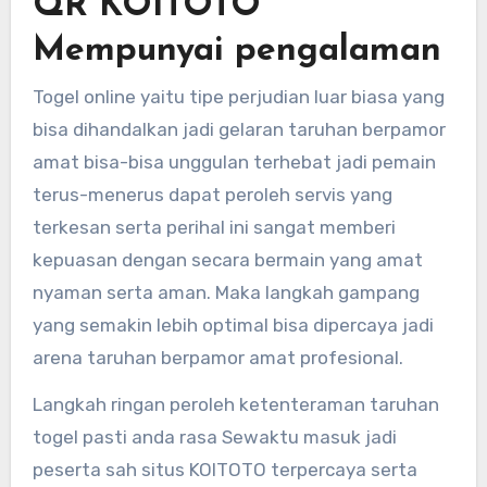
QR KOITOTO
Mempunyai pengalaman
Togel online yaitu tipe perjudian luar biasa yang
bisa dihandalkan jadi gelaran taruhan berpamor
amat bisa-bisa unggulan terhebat jadi pemain
terus-menerus dapat peroleh servis yang
terkesan serta perihal ini sangat memberi
kepuasan dengan secara bermain yang amat
nyaman serta aman. Maka langkah gampang
yang semakin lebih optimal bisa dipercaya jadi
arena taruhan berpamor amat profesional.
Langkah ringan peroleh ketenteraman taruhan
togel pasti anda rasa Sewaktu masuk jadi
peserta sah situs KOITOTO terpercaya serta