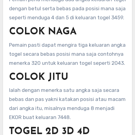
dengan betul serta bebas pada posisi mana saja
seperti menduga 4 dan 5 di keluaran togel 3459.
COLOK NAGA
Pemain pasti dapat mengira tiga keluaran angka
togel secara bebas posisi mana saja contohnya
menerka 320 untuk keluaran togel seperti 2043.
COLOK JITU
Ialah dengan menerka satu angka saja secara
bebas dan pas yakni katakan posisi atau macam
dari angka itu, misalnya menduga 8 menjadi
EKOR buat keluaran 7448.
TOGEL 2D 3D 4D