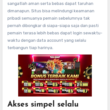
sangatlah aman serta bebas dapat taruhan
dimanapun. Situs bisa melindungi keamanan
pribadi semuanya pemain sebelumnya tak
pernah dibongkar di siapa-siapa saja dan pasti
pemain terasa lebih bebas dapat login sewaktu-
waktu dengan data account yang selalu
terbangun tiap harinya.
Akses simpel selalu