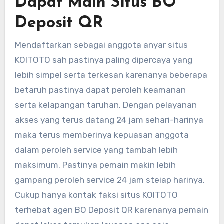
Dapat Main Situs BO
Deposit QR
Mendaftarkan sebagai anggota anyar situs
KOITOTO sah pastinya paling dipercaya yang
lebih simpel serta terkesan karenanya beberapa
betaruh pastinya dapat peroleh keamanan
serta kelapangan taruhan. Dengan pelayanan
akses yang terus datang 24 jam sehari-harinya
maka terus memberinya kepuasan anggota
dalam peroleh service yang tambah lebih
maksimum. Pastinya pemain makin lebih
gampang peroleh service 24 jam steiap harinya.
Cukup hanya kontak faksi situs KOITOTO
terhebat agen BO Deposit QR karenanya pemain