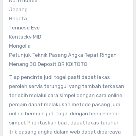
North Korea
Jepang
Bogota
Tennese Eve
Kentacky MID
Mongolia
Petunjuk Teknik Pasang Angka Tepat Ringan
Menang BO Deposit QR KOITOTO
Tiap pencinta judi togel pasti dapat lekas
peroleh servis terunggul yang tambah terkesan
terlebih melalui cara simpel dengan cara online.
pemain dapat melakukan metode pasang judi
online bermain judi togel dengan benar-benar
simpel. Prioritaskan buat dapat lekas taruhan
trik pasang angka dalam web dapat dipercaya