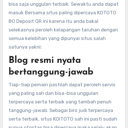
bisa saja unggulan terbaik. Sewaktu anda dapat
masuk Bersama situs paling dipercaya KOTOTO
BO Deposit QR ini karena itu anda bakal
selekasnya peroleh kelapangan taruhan dengan
semua kelebihan yang dipunyai situs salah
satunya yakni:
Blog resmi nyata
bertanggung-jawab
Tiap-tiap pemain pastilah dapat peroleh servis
yang paling sah dan bisa-bisa unggulan
terpercaya serta terbaik yang tambah penuh
tanggung-jawab. Sebagai biro judi terpercaya
serta terbaik, situs KOITOTO sah ini pasti sudah
punya otoritas bisa dipercaya maka selalu akan