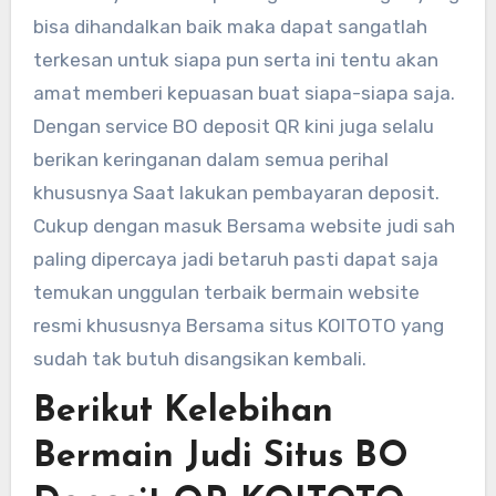
bisa dihandalkan baik maka dapat sangatlah
terkesan untuk siapa pun serta ini tentu akan
amat memberi kepuasan buat siapa-siapa saja.
Dengan service BO deposit QR kini juga selalu
berikan keringanan dalam semua perihal
khususnya Saat lakukan pembayaran deposit.
Cukup dengan masuk Bersama website judi sah
paling dipercaya jadi betaruh pasti dapat saja
temukan unggulan terbaik bermain website
resmi khususnya Bersama situs KOITOTO yang
sudah tak butuh disangsikan kembali.
Berikut Kelebihan
Bermain Judi Situs BO