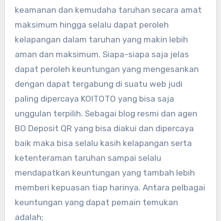
keamanan dan kemudaha taruhan secara amat
maksimum hingga selalu dapat peroleh
kelapangan dalam taruhan yang makin lebih
aman dan maksimum. Siapa-siapa saja jelas
dapat peroleh keuntungan yang mengesankan
dengan dapat tergabung di suatu web judi
paling dipercaya KOITOTO yang bisa saja
unggulan terpilih. Sebagai blog resmi dan agen
BO Deposit QR yang bisa diakui dan dipercaya
baik maka bisa selalu kasih kelapangan serta
ketenteraman taruhan sampai selalu
mendapatkan keuntungan yang tambah lebih
memberi kepuasan tiap harinya. Antara pelbagai
keuntungan yang dapat pemain temukan
adalah;