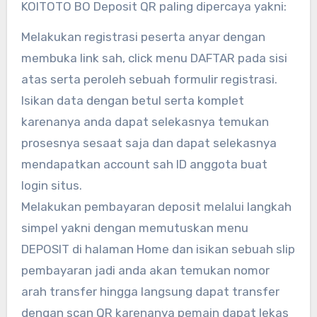
KOITOTO BO Deposit QR paling dipercaya yakni:
Melakukan registrasi peserta anyar dengan
membuka link sah, click menu DAFTAR pada sisi
atas serta peroleh sebuah formulir registrasi.
Isikan data dengan betul serta komplet
karenanya anda dapat selekasnya temukan
prosesnya sesaat saja dan dapat selekasnya
mendapatkan account sah ID anggota buat
login situs.
Melakukan pembayaran deposit melalui langkah
simpel yakni dengan memutuskan menu
DEPOSIT di halaman Home dan isikan sebuah slip
pembayaran jadi anda akan temukan nomor
arah transfer hingga langsung dapat transfer
dengan scan QR karenanya pemain dapat lekas