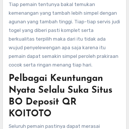
Tiap pemain tentunya bakal temukan
kemenangan yang tambah lebih simpel dengan
agunan yang tambah tinggi. Tiap-tiap servis judi
togel yang diberi pasti komplet serta
berkualitas terpilih maka dari itu tidak ada
wujud penyelewengan apa saja karena itu
pemain dapat semakin simpel peroleh prakiraan
cocok serta ringan menang tiap hari.
Pelbagai Keuntungan
Nyata Selalu Suka Situs
BO Deposit QR
KOITOTO
Seluruh pemain pastinya dapat merasai