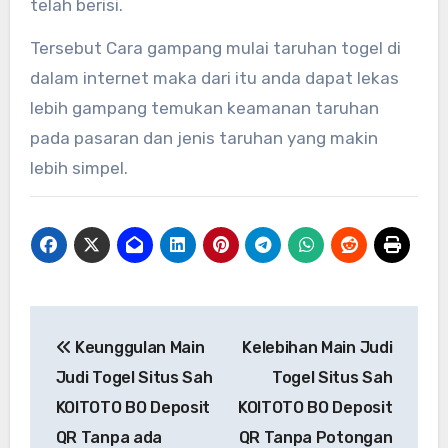
telah berisi.
Tersebut Cara gampang mulai taruhan togel di
dalam internet maka dari itu anda dapat lekas
lebih gampang temukan keamanan taruhan
pada pasaran dan jenis taruhan yang makin
lebih simpel.
Post
Keunggulan Main
Kelebihan Main Judi
navigation
Judi Togel Situs Sah
Togel Situs Sah
KOITOTO BO Deposit
KOITOTO BO Deposit
QR Tanpa ada
QR Tanpa Potongan