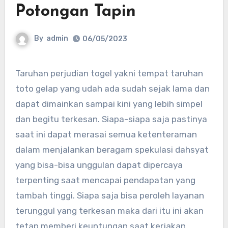
Potongan Tapin
By
admin
06/05/2023
Taruhan perjudian togel yakni tempat taruhan
toto gelap yang udah ada sudah sejak lama dan
dapat dimainkan sampai kini yang lebih simpel
dan begitu terkesan. Siapa-siapa saja pastinya
saat ini dapat merasai semua ketenteraman
dalam menjalankan beragam spekulasi dahsyat
yang bisa-bisa unggulan dapat dipercaya
terpenting saat mencapai pendapatan yang
tambah tinggi. Siapa saja bisa peroleh layanan
terunggul yang terkesan maka dari itu ini akan
tetap memberi keuntungan saat kerjakan