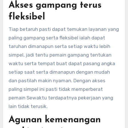
Akses gampang terus
fleksibel
Tiap betaruh pasti dapat temukan layanan yang
paling gampang serta fleksibel ialah dapat
taruhan dimanapun serta setiap waktu lebih
simpel, jadi tentu pemain gampang tentukan
waktu serta tempat buat dapat pasang angka
setiap saat serta dimanapun dengan mudah
dan pastilah makin nyaman. Dengan akses
paling simpel ini pasti tidak memperberat
pemain Sewaktu terdapatnya pekerjaan yang
lain tidak terusik.
Agunan kemenangan