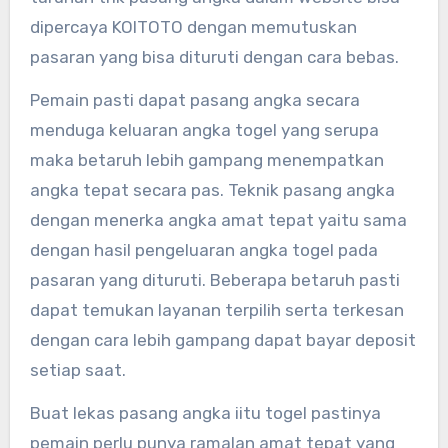
dipercaya KOITOTO dengan memutuskan
pasaran yang bisa dituruti dengan cara bebas.
Pemain pasti dapat pasang angka secara
menduga keluaran angka togel yang serupa
maka betaruh lebih gampang menempatkan
angka tepat secara pas. Teknik pasang angka
dengan menerka angka amat tepat yaitu sama
dengan hasil pengeluaran angka togel pada
pasaran yang dituruti. Beberapa betaruh pasti
dapat temukan layanan terpilih serta terkesan
dengan cara lebih gampang dapat bayar deposit
setiap saat.
Buat lekas pasang angka iitu togel pastinya
pemain perlu punya ramalan amat tepat yang