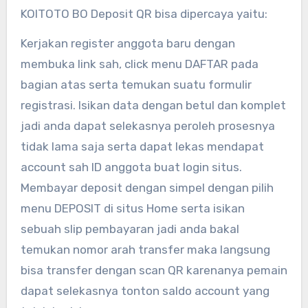
KOITOTO BO Deposit QR bisa dipercaya yaitu:
Kerjakan register anggota baru dengan
membuka link sah, click menu DAFTAR pada
bagian atas serta temukan suatu formulir
registrasi. Isikan data dengan betul dan komplet
jadi anda dapat selekasnya peroleh prosesnya
tidak lama saja serta dapat lekas mendapat
account sah ID anggota buat login situs.
Membayar deposit dengan simpel dengan pilih
menu DEPOSIT di situs Home serta isikan
sebuah slip pembayaran jadi anda bakal
temukan nomor arah transfer maka langsung
bisa transfer dengan scan QR karenanya pemain
dapat selekasnya tonton saldo account yang