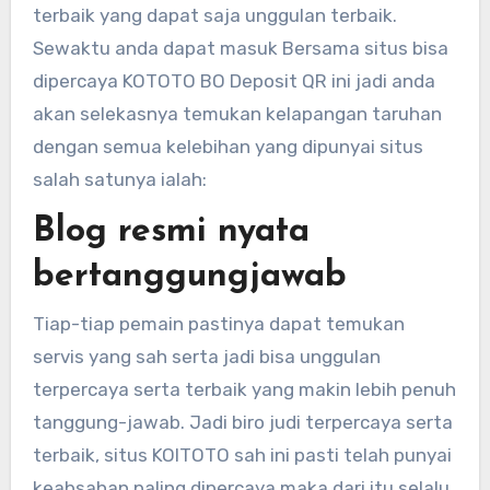
terbaik yang dapat saja unggulan terbaik.
Sewaktu anda dapat masuk Bersama situs bisa
dipercaya KOTOTO BO Deposit QR ini jadi anda
akan selekasnya temukan kelapangan taruhan
dengan semua kelebihan yang dipunyai situs
salah satunya ialah:
Blog resmi nyata
bertanggungjawab
Tiap-tiap pemain pastinya dapat temukan
servis yang sah serta jadi bisa unggulan
terpercaya serta terbaik yang makin lebih penuh
tanggung-jawab. Jadi biro judi terpercaya serta
terbaik, situs KOITOTO sah ini pasti telah punyai
keabsahan paling dipercaya maka dari itu selalu