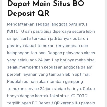
Dapat Main Situs BO
Deposit QR
Mendaftarkan sebagai anggota baru situs
KOITOTO sah pasti bisa dipercaya secara lebih
simpel serta terkesan jadi banyak betaruh
pastinya dapat temukan kenyamanan dan
kelapangan taruhan. Dengan pelayanan akses
yang selalu ada 24 jam tiap harinya maka bisa
selalu memberikan kepuasan anggota dalam
peroleh layanan yang tambah lebih optimal.
Pastilah pemain akan tambah gampang
temukan service 24 jam steiap harinya. Cukup
hanya dengan kontak faksi situs KOITOTO
terpilih agen BO Deposit QR karena itu pemain