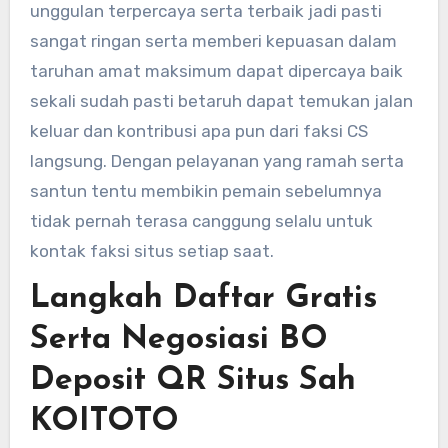
unggulan terpercaya serta terbaik jadi pasti
sangat ringan serta memberi kepuasan dalam
taruhan amat maksimum dapat dipercaya baik
sekali sudah pasti betaruh dapat temukan jalan
keluar dan kontribusi apa pun dari faksi CS
langsung. Dengan pelayanan yang ramah serta
santun tentu membikin pemain sebelumnya
tidak pernah terasa canggung selalu untuk
kontak faksi situs setiap saat.
Langkah Daftar Gratis
Serta Negosiasi BO
Deposit QR Situs Sah
KOITOTO