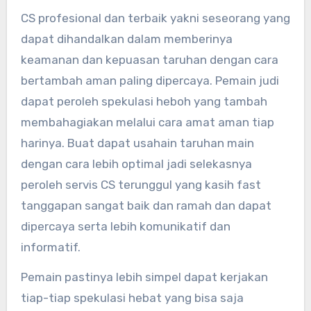
CS profesional dan terbaik yakni seseorang yang
dapat dihandalkan dalam memberinya
keamanan dan kepuasan taruhan dengan cara
bertambah aman paling dipercaya. Pemain judi
dapat peroleh spekulasi heboh yang tambah
membahagiakan melalui cara amat aman tiap
harinya. Buat dapat usahain taruhan main
dengan cara lebih optimal jadi selekasnya
peroleh servis CS terunggul yang kasih fast
tanggapan sangat baik dan ramah dan dapat
dipercaya serta lebih komunikatif dan
informatif.
Pemain pastinya lebih simpel dapat kerjakan
tiap-tiap spekulasi hebat yang bisa saja