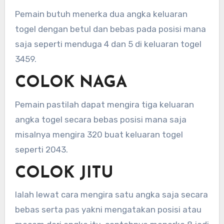
Pemain butuh menerka dua angka keluaran
togel dengan betul dan bebas pada posisi mana
saja seperti menduga 4 dan 5 di keluaran togel
3459.
COLOK NAGA
Pemain pastilah dapat mengira tiga keluaran
angka togel secara bebas posisi mana saja
misalnya mengira 320 buat keluaran togel
seperti 2043.
COLOK JITU
Ialah lewat cara mengira satu angka saja secara
bebas serta pas yakni mengatakan posisi atau