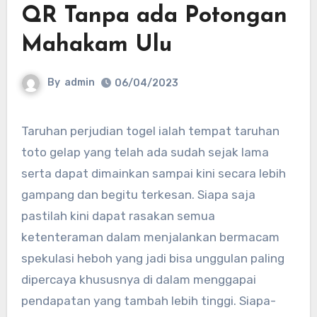
QR Tanpa ada Potongan
Mahakam Ulu
By
admin
06/04/2023
Taruhan perjudian togel ialah tempat taruhan
toto gelap yang telah ada sudah sejak lama
serta dapat dimainkan sampai kini secara lebih
gampang dan begitu terkesan. Siapa saja
pastilah kini dapat rasakan semua
ketenteraman dalam menjalankan bermacam
spekulasi heboh yang jadi bisa unggulan paling
dipercaya khususnya di dalam menggapai
pendapatan yang tambah lebih tinggi. Siapa-