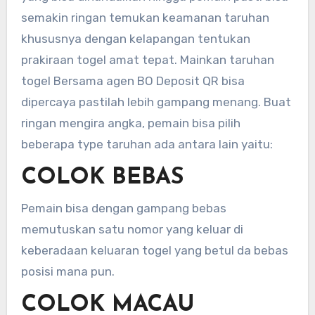
semakin ringan temukan keamanan taruhan
khususnya dengan kelapangan tentukan
prakiraan togel amat tepat. Mainkan taruhan
togel Bersama agen BO Deposit QR bisa
dipercaya pastilah lebih gampang menang. Buat
ringan mengira angka, pemain bisa pilih
beberapa type taruhan ada antara lain yaitu:
COLOK BEBAS
Pemain bisa dengan gampang bebas
memutuskan satu nomor yang keluar di
keberadaan keluaran togel yang betul da bebas
posisi mana pun.
COLOK MACAU