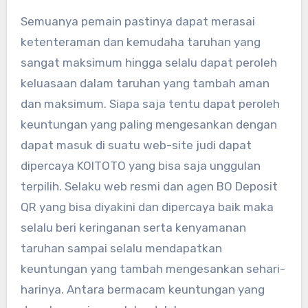
Semuanya pemain pastinya dapat merasai
ketenteraman dan kemudaha taruhan yang
sangat maksimum hingga selalu dapat peroleh
keluasaan dalam taruhan yang tambah aman
dan maksimum. Siapa saja tentu dapat peroleh
keuntungan yang paling mengesankan dengan
dapat masuk di suatu web-site judi dapat
dipercaya KOITOTO yang bisa saja unggulan
terpilih. Selaku web resmi dan agen BO Deposit
QR yang bisa diyakini dan dipercaya baik maka
selalu beri keringanan serta kenyamanan
taruhan sampai selalu mendapatkan
keuntungan yang tambah mengesankan sehari-
harinya. Antara bermacam keuntungan yang