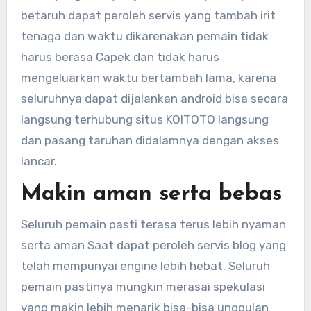
betaruh dapat peroleh servis yang tambah irit
tenaga dan waktu dikarenakan pemain tidak
harus berasa Capek dan tidak harus
mengeluarkan waktu bertambah lama, karena
seluruhnya dapat dijalankan android bisa secara
langsung terhubung situs KOITOTO langsung
dan pasang taruhan didalamnya dengan akses
lancar.
Makin aman serta bebas
Seluruh pemain pasti terasa terus lebih nyaman
serta aman Saat dapat peroleh servis blog yang
telah mempunyai engine lebih hebat. Seluruh
pemain pastinya mungkin merasai spekulasi
yang makin lebih menarik bisa-bisa unggulan