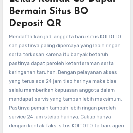
Bermain Situs BO
Deposit QR
Mendaftarkan jadi anggota baru situs KOITOTO
sah pastinya paling dipercaya yang lebih ringan
serta terkesan karena itu banyak betaruh
pastinya dapat peroleh ketenteraman serta
keringanan taruhan. Dengan pelayanan akses
yang terus ada 24 jam tiap harinya maka bisa
selalu memberikan kepuasan anggota dalam
mendapat servis yang tambah lebih maksimum.
Pastinya pemain tambah lebih ringan peroleh
service 24 jam steiap harinya. Cukup hanya
dengan kontak faksi situs KOITOTO terbaik agen