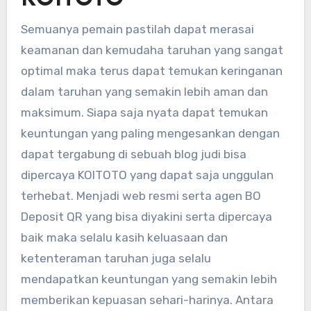
Semuanya pemain pastilah dapat merasai
keamanan dan kemudaha taruhan yang sangat
optimal maka terus dapat temukan keringanan
dalam taruhan yang semakin lebih aman dan
maksimum. Siapa saja nyata dapat temukan
keuntungan yang paling mengesankan dengan
dapat tergabung di sebuah blog judi bisa
dipercaya KOITOTO yang dapat saja unggulan
terhebat. Menjadi web resmi serta agen BO
Deposit QR yang bisa diyakini serta dipercaya
baik maka selalu kasih keluasaan dan
ketenteraman taruhan juga selalu
mendapatkan keuntungan yang semakin lebih
memberikan kepuasan sehari-harinya. Antara