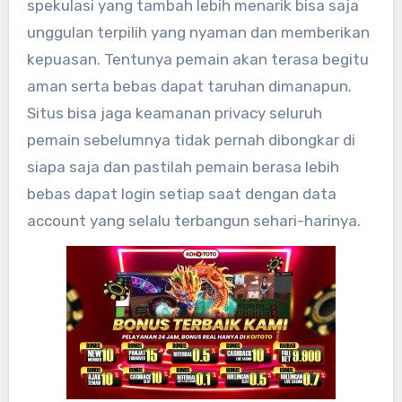
spekulasi yang tambah lebih menarik bisa saja
unggulan terpilih yang nyaman dan memberikan
kepuasan. Tentunya pemain akan terasa begitu
aman serta bebas dapat taruhan dimanapun.
Situs bisa jaga keamanan privacy seluruh
pemain sebelumnya tidak pernah dibongkar di
siapa saja dan pastilah pemain berasa lebih
bebas dapat login setiap saat dengan data
account yang selalu terbangun sehari-harinya.