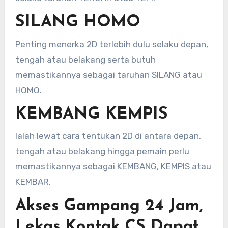
SILANG HOMO
Penting menerka 2D terlebih dulu selaku depan,
tengah atau belakang serta butuh
memastikannya sebagai taruhan SILANG atau
HOMO.
KEMBANG KEMPIS
Ialah lewat cara tentukan 2D di antara depan,
tengah atau belakang hingga pemain perlu
memastikannya sebagai KEMBANG, KEMPIS atau
KEMBAR.
Akses Gampang 24 Jam,
Lekas Kontak CS Dapat