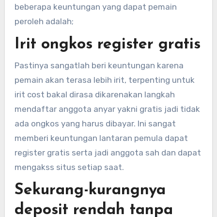
beberapa keuntungan yang dapat pemain
peroleh adalah;
Irit ongkos register gratis
Pastinya sangatlah beri keuntungan karena
pemain akan terasa lebih irit, terpenting untuk
irit cost bakal dirasa dikarenakan langkah
mendaftar anggota anyar yakni gratis jadi tidak
ada ongkos yang harus dibayar. Ini sangat
memberi keuntungan lantaran pemula dapat
register gratis serta jadi anggota sah dan dapat
mengakss situs setiap saat.
Sekurang-kurangnya
deposit rendah tanpa