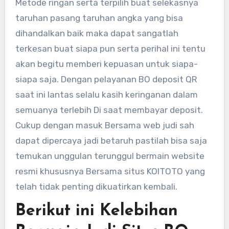
Metode ringan serta terpilih buat selekasnya
taruhan pasang taruhan angka yang bisa
dihandalkan baik maka dapat sangatlah
terkesan buat siapa pun serta perihal ini tentu
akan begitu memberi kepuasan untuk siapa-
siapa saja. Dengan pelayanan BO deposit QR
saat ini lantas selalu kasih keringanan dalam
semuanya terlebih Di saat membayar deposit.
Cukup dengan masuk Bersama web judi sah
dapat dipercaya jadi betaruh pastilah bisa saja
temukan unggulan terunggul bermain website
resmi khususnya Bersama situs KOITOTO yang
telah tidak penting dikuatirkan kembali.
Berikut ini Kelebihan