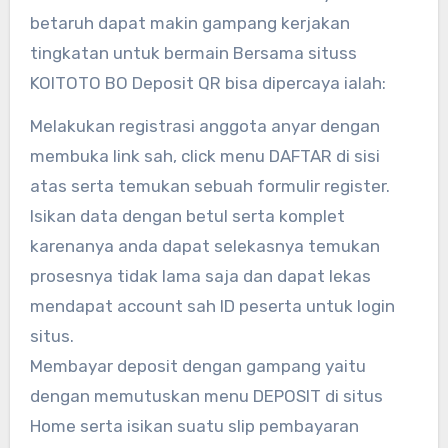
betaruh dapat makin gampang kerjakan
tingkatan untuk bermain Bersama situss
KOITOTO BO Deposit QR bisa dipercaya ialah:
Melakukan registrasi anggota anyar dengan
membuka link sah, click menu DAFTAR di sisi
atas serta temukan sebuah formulir register.
Isikan data dengan betul serta komplet
karenanya anda dapat selekasnya temukan
prosesnya tidak lama saja dan dapat lekas
mendapat account sah ID peserta untuk login
situs.
Membayar deposit dengan gampang yaitu
dengan memutuskan menu DEPOSIT di situs
Home serta isikan suatu slip pembayaran