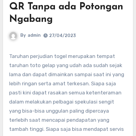
QR Tanpa ada Potongan
Ngabang
By
admin
27/04/2023
Taruhan perjudian togel merupakan tempat
taruhan toto gelap yang udah ada sudah sejak
lama dan dapat dimainkan sampai saat ini yang
lebih ringan serta amat terkesan. Siapa saja
pasti kini dapat rasakan semua ketenteraman
dalam melakukan pelbagai spekulasi sengit
yang bisa-bisa unggulan paling dipercaya
terlebih saat mencapai pendapatan yang
tambah tinggi. Siapa saja bisa mendapat servis