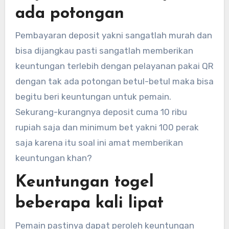
ada potongan
Pembayaran deposit yakni sangatlah murah dan
bisa dijangkau pasti sangatlah memberikan
keuntungan terlebih dengan pelayanan pakai QR
dengan tak ada potongan betul-betul maka bisa
begitu beri keuntungan untuk pemain.
Sekurang-kurangnya deposit cuma 10 ribu
rupiah saja dan minimum bet yakni 100 perak
saja karena itu soal ini amat memberikan
keuntungan khan?
Keuntungan togel
beberapa kali lipat
Pemain pastinya dapat peroleh keuntungan