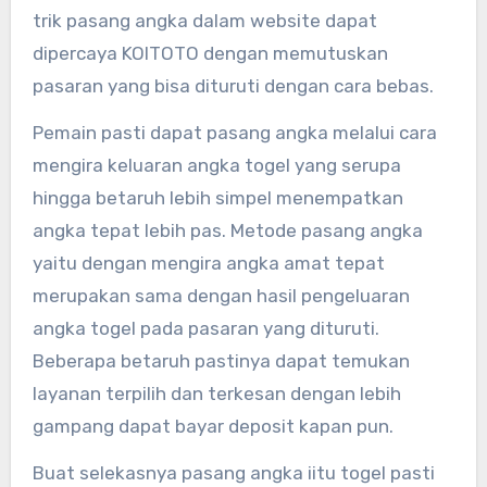
trik pasang angka dalam website dapat
dipercaya KOITOTO dengan memutuskan
pasaran yang bisa dituruti dengan cara bebas.
Pemain pasti dapat pasang angka melalui cara
mengira keluaran angka togel yang serupa
hingga betaruh lebih simpel menempatkan
angka tepat lebih pas. Metode pasang angka
yaitu dengan mengira angka amat tepat
merupakan sama dengan hasil pengeluaran
angka togel pada pasaran yang dituruti.
Beberapa betaruh pastinya dapat temukan
layanan terpilih dan terkesan dengan lebih
gampang dapat bayar deposit kapan pun.
Buat selekasnya pasang angka iitu togel pasti