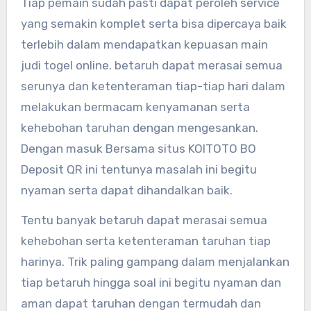
Tiap pemain sudah pasti dapat peroleh service
yang semakin komplet serta bisa dipercaya baik
terlebih dalam mendapatkan kepuasan main
judi togel online. betaruh dapat merasai semua
serunya dan ketenteraman tiap-tiap hari dalam
melakukan bermacam kenyamanan serta
kehebohan taruhan dengan mengesankan.
Dengan masuk Bersama situs KOITOTO BO
Deposit QR ini tentunya masalah ini begitu
nyaman serta dapat dihandalkan baik.
Tentu banyak betaruh dapat merasai semua
kehebohan serta ketenteraman taruhan tiap
harinya. Trik paling gampang dalam menjalankan
tiap betaruh hingga soal ini begitu nyaman dan
aman dapat taruhan dengan termudah dan