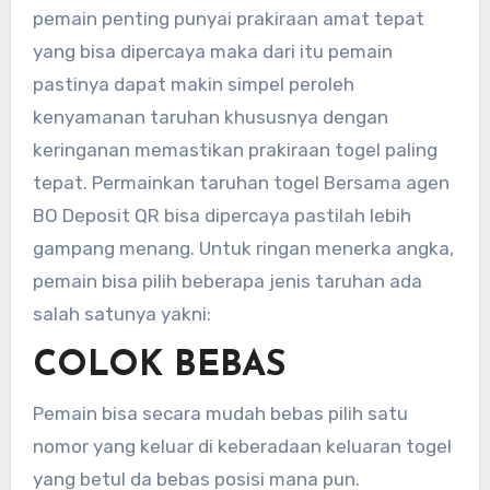
pemain penting punyai prakiraan amat tepat
yang bisa dipercaya maka dari itu pemain
pastinya dapat makin simpel peroleh
kenyamanan taruhan khususnya dengan
keringanan memastikan prakiraan togel paling
tepat. Permainkan taruhan togel Bersama agen
BO Deposit QR bisa dipercaya pastilah lebih
gampang menang. Untuk ringan menerka angka,
pemain bisa pilih beberapa jenis taruhan ada
salah satunya yakni:
COLOK BEBAS
Pemain bisa secara mudah bebas pilih satu
nomor yang keluar di keberadaan keluaran togel
yang betul da bebas posisi mana pun.