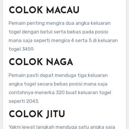
COLOK MACAU
Pemain penting mengira dua angka keluaran
togel dengan betul serta bebas pada posisi
mana saja seperti mengira 4 serta 5 di keluaran
togel 3459.
COLOK NAGA
Pemain pasti dapat menduga tiga keluaran
angka togel secara bebas posisi mana saja
contohnya menerka 320 buat keluaran togel
seperti 2043.
COLOK JITU
Yakni lewat langkah menduga satu angka saja