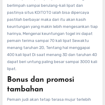
berlimpah sampai berulang-kali lipat dan
pastinya situs KOITOTO ialah bisa dipercaya
pastilah berbayar maka dari itu akan kasih
keuntungan yang makin lebih mengesankan tiap
harinya, Mengenai keuntungan togel ini dapat
pemain terima sampai 70 kali lipat Sewaktu
menang taruhan 2D, Tentang hal menggapai
400 kali lipat Di saat menang 3D dan taruhan 4D
dapat beri untung paling besar sampai 3000 kali
lipat.
Bonus dan promosi
tambahan
Pemain judi akan tetap terasa mujur terlebih