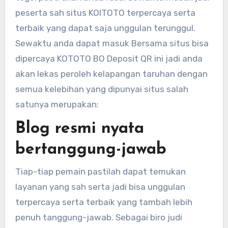
peserta sah situs KOITOTO terpercaya serta
terbaik yang dapat saja unggulan terunggul.
Sewaktu anda dapat masuk Bersama situs bisa
dipercaya KOTOTO BO Deposit QR ini jadi anda
akan lekas peroleh kelapangan taruhan dengan
semua kelebihan yang dipunyai situs salah
satunya merupakan:
Blog resmi nyata
bertanggung-jawab
Tiap-tiap pemain pastilah dapat temukan
layanan yang sah serta jadi bisa unggulan
terpercaya serta terbaik yang tambah lebih
penuh tanggung-jawab. Sebagai biro judi