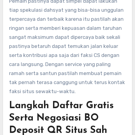
Pemain pastinya dapat simpel dapat lakukan
tiap spekulasi dahsyat yang bisa-bisa unggulan
terpercaya dan terbaik karena itu pastilah akan
ringan serta memberi kepuasan dalam taruhan
sangat maksimum dapat dipercaya baik sekali
pastinya betaruh dapat temukan jalan keluar
serta kontribusi apa saja dari faksi CS dengan
cara langsung. Dengan service yang paling
ramah serta santun pastilah membuat pemain
tak pernah terasa canggung untuk terus kontak
faksi situs sewaktu-waktu.
Langkah Daftar Gratis
Serta Negosiasi BO
Deposit QR Situs Sah