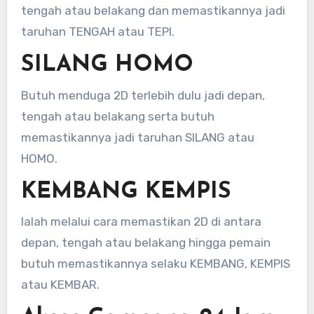
tengah atau belakang dan memastikannya jadi
taruhan TENGAH atau TEPI.
SILANG HOMO
Butuh menduga 2D terlebih dulu jadi depan,
tengah atau belakang serta butuh
memastikannya jadi taruhan SILANG atau
HOMO.
KEMBANG KEMPIS
Ialah melalui cara memastikan 2D di antara
depan, tengah atau belakang hingga pemain
butuh memastikannya selaku KEMBANG, KEMPIS
atau KEMBAR.