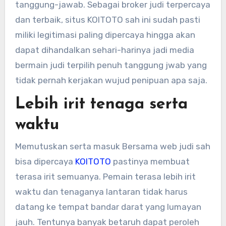
tanggung-jawab. Sebagai broker judi terpercaya
dan terbaik, situs KOITOTO sah ini sudah pasti
miliki legitimasi paling dipercaya hingga akan
dapat dihandalkan sehari-harinya jadi media
bermain judi terpilih penuh tanggung jwab yang
tidak pernah kerjakan wujud penipuan apa saja.
Lebih irit tenaga serta
waktu
Memutuskan serta masuk Bersama web judi sah
bisa dipercaya
KOITOTO
pastinya membuat
terasa irit semuanya. Pemain terasa lebih irit
waktu dan tenaganya lantaran tidak harus
datang ke tempat bandar darat yang lumayan
jauh. Tentunya banyak betaruh dapat peroleh