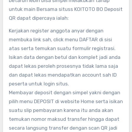
betaruh lebih bisa simpel melakukan tahap
untuk main Bersama situss KOITOTO BO Deposit
QR dapat dipercaya ialah:
Kerjakan register anggota anyar dengan
membuka link sah, click menu DAFTAR di sisi
atas serta temukan suatu formulir registrasi.
Isikan data dengan betul dan komplet jadi anda
dapat lekas peroleh prosesnya tidak lama saja
dan dapat lekas mendapatkan account sah ID
peserta untuk login situs.
Membayar deposit dengan simpel yakni dengan
pilih menu DEPOSIT di website Home serta isikan
suatu slip pembayaran karena itu anda akan
temukan nomor maksud transfer hingga dapat
secara langsung transfer dengan scan QR jadi