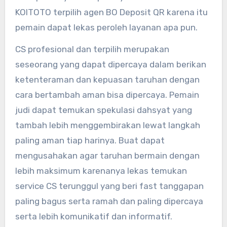
KOITOTO terpilih agen BO Deposit QR karena itu
pemain dapat lekas peroleh layanan apa pun.
CS profesional dan terpilih merupakan
seseorang yang dapat dipercaya dalam berikan
ketenteraman dan kepuasan taruhan dengan
cara bertambah aman bisa dipercaya. Pemain
judi dapat temukan spekulasi dahsyat yang
tambah lebih menggembirakan lewat langkah
paling aman tiap harinya. Buat dapat
mengusahakan agar taruhan bermain dengan
lebih maksimum karenanya lekas temukan
service CS terunggul yang beri fast tanggapan
paling bagus serta ramah dan paling dipercaya
serta lebih komunikatif dan informatif.