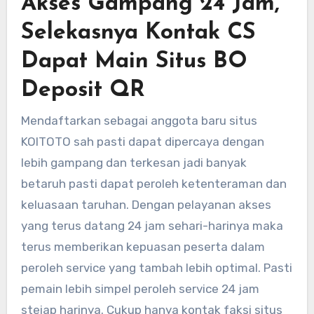
Akses Gampang 24 Jam,
Selekasnya Kontak CS
Dapat Main Situs BO
Deposit QR
Mendaftarkan sebagai anggota baru situs
KOITOTO sah pasti dapat dipercaya dengan
lebih gampang dan terkesan jadi banyak
betaruh pasti dapat peroleh ketenteraman dan
keluasaan taruhan. Dengan pelayanan akses
yang terus datang 24 jam sehari-harinya maka
terus memberikan kepuasan peserta dalam
peroleh service yang tambah lebih optimal. Pasti
pemain lebih simpel peroleh service 24 jam
steiap harinya. Cukup hanya kontak faksi situs