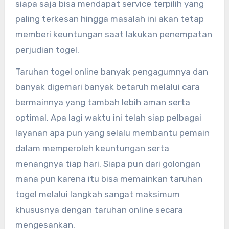
siapa saja bisa mendapat service terpilih yang
paling terkesan hingga masalah ini akan tetap
memberi keuntungan saat lakukan penempatan
perjudian togel.
Taruhan togel online banyak pengagumnya dan
banyak digemari banyak betaruh melalui cara
bermainnya yang tambah lebih aman serta
optimal. Apa lagi waktu ini telah siap pelbagai
layanan apa pun yang selalu membantu pemain
dalam memperoleh keuntungan serta
menangnya tiap hari. Siapa pun dari golongan
mana pun karena itu bisa memainkan taruhan
togel melalui langkah sangat maksimum
khususnya dengan taruhan online secara
mengesankan.