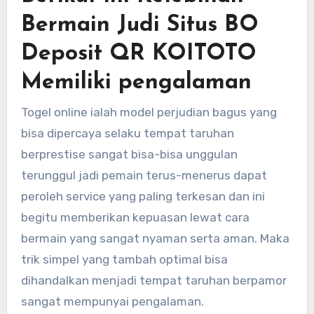
Bermain Judi Situs BO
Deposit QR KOITOTO
Memiliki pengalaman
Togel online ialah model perjudian bagus yang
bisa dipercaya selaku tempat taruhan
berprestise sangat bisa-bisa unggulan
terunggul jadi pemain terus-menerus dapat
peroleh service yang paling terkesan dan ini
begitu memberikan kepuasan lewat cara
bermain yang sangat nyaman serta aman. Maka
trik simpel yang tambah optimal bisa
dihandalkan menjadi tempat taruhan berpamor
sangat mempunyai pengalaman.