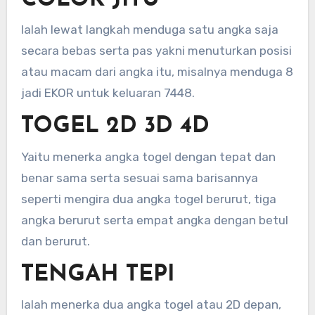
Ialah lewat langkah menduga satu angka saja
secara bebas serta pas yakni menuturkan posisi
atau macam dari angka itu, misalnya menduga 8
jadi EKOR untuk keluaran 7448.
TOGEL 2D 3D 4D
Yaitu menerka angka togel dengan tepat dan
benar sama serta sesuai sama barisannya
seperti mengira dua angka togel berurut, tiga
angka berurut serta empat angka dengan betul
dan berurut.
TENGAH TEPI
Ialah menerka dua angka togel atau 2D depan,