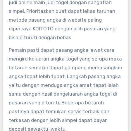
judi online main judi togel dengan sangatlah
simpel. Prioritaskan buat dapat lekas taruhan
metode pasang angka di website paling
dipercaya KOITOTO dengan pilih pasaran yang
bisa dituruti dengan bebas.
Pemain pasti dapat pasang angka lewat cara
mengira keluaran angka togel yang serupa maka
betaruh semakin dapat gampang memasangkan
angka tepat lebih tepat. Langkah pasang angka
yaitu dengan menduga angka amat tepat ialah
sama dengan hasil pengeluaran angka togel di
pasaran yang dituruti. Beberapa betaruh
pastinya dapat temukan servis terbaik dan
terkesan dengan lebih simpel dapat bayar
deposit sewaktu-waktu.