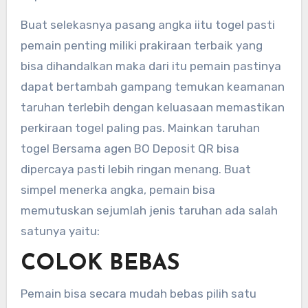
Buat selekasnya pasang angka iitu togel pasti
pemain penting miliki prakiraan terbaik yang
bisa dihandalkan maka dari itu pemain pastinya
dapat bertambah gampang temukan keamanan
taruhan terlebih dengan keluasaan memastikan
perkiraan togel paling pas. Mainkan taruhan
togel Bersama agen BO Deposit QR bisa
dipercaya pasti lebih ringan menang. Buat
simpel menerka angka, pemain bisa
memutuskan sejumlah jenis taruhan ada salah
satunya yaitu:
COLOK BEBAS
Pemain bisa secara mudah bebas pilih satu