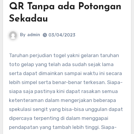
QR Tanpa ada Potongan
Sekadau
By
admin
03/04/2023
Taruhan perjudian togel yakni gelaran taruhan
toto gelap yang telah ada sudah sejak lama
serta dapat dimainkan sampai waktu ini secara
lebih simpel serta benar-benar terkesan. Siapa-
siapa saja pastinya kini dapat rasakan semua
ketenteraman dalam mengerjakan beberapa
spekulasi sengit yang bisa-bisa unggulan dapat
dipercaya terpenting di dalam menggapai
pendapatan yang tambah lebih tinggi. Siapa-