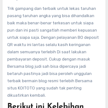
Trik gampang dan terbaik untuk lekas taruhan
pasang taruhan angka yang bisa dihandalkan
baik maka benar-benar terkesan untuk siapa
pun dan ini pasti sangatlah memberi kepuasan
untuk siapa saja. Dengan pelayanan BO deposit
QR waktu ini lantas selalu kasih keringanan
dalam semuanya terlebih Di saat lakukan
pembayaran deposit. Cukup dengan masuk
Bersama blog judi sah bisa dipercaya jadi
betaruh pastinya jadi bisa peroleh unggulan
terbaik bermain blog resmi terlebih Bersama
situs KOITOTO yang sudah tak penting
dikuatirkan kembali.
Berikut ini Kelebihan