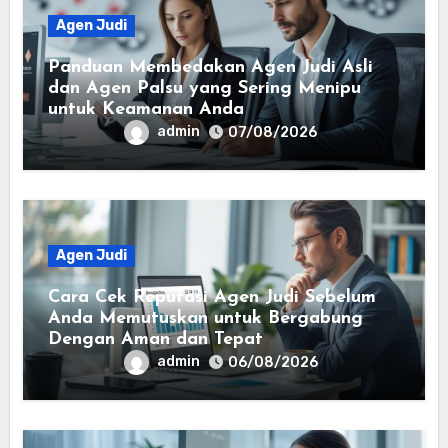
Agen Judi
Panduan Membedakan Agen Judi Asli
dan Agen Palsu yang Sering Menipu
untuk Keamanan Anda
admin
07/08/2026
Agen Judi
Cara Cek Reputasi Agen Judi Sebelum
Anda Memutuskan untuk Bergabung
Dengan Aman dan Tepat
admin
06/08/2026