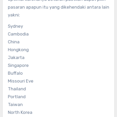
pasaran apapun itu yang dikehendaki antara lain
yakni:
Sydney
Cambodia
China
Hongkong
Jakarta
Singapore
Buffalo
Missouri Eve
Thailand
Portland
Taiwan
North Korea