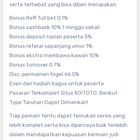
serta terhebat yang bisa diberi merupakan:
Bonus Reff full bet 0.1%
Bonus cashback 10% 1 minggu sekali
Bonus deposit harian peserta 5%
Bonus referal sepanjang umur 1%
Bonus ekstra membawa kawan 10%
Bonus turnover 0.7%
Disc. permainan togel 66.5%
Even dan hadiah bagus untuk peserta
Pasaran Terkomplet Situs KOITOTO, Berikut
Type Taruhan Dapat Dimainkan!
Tiap pemain tentu dapat temukan servis yang
lebih komplet serta bisa dipercaya baik terlebih
dalam mendapatkan kepuasan bermain judi