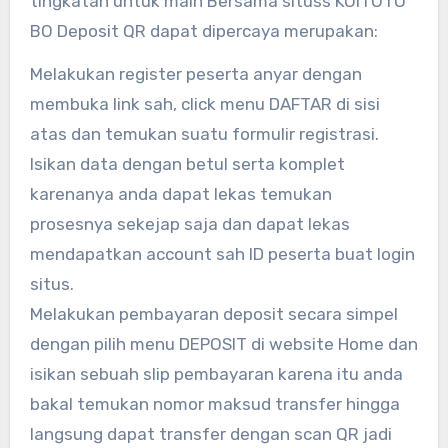
tingkatan untuk main Bersama situss KOITOTO
BO Deposit QR dapat dipercaya merupakan:
Melakukan register peserta anyar dengan
membuka link sah, click menu DAFTAR di sisi
atas dan temukan suatu formulir registrasi.
Isikan data dengan betul serta komplet
karenanya anda dapat lekas temukan
prosesnya sekejap saja dan dapat lekas
mendapatkan account sah ID peserta buat login
situs.
Melakukan pembayaran deposit secara simpel
dengan pilih menu DEPOSIT di website Home dan
isikan sebuah slip pembayaran karena itu anda
bakal temukan nomor maksud transfer hingga
langsung dapat transfer dengan scan QR jadi