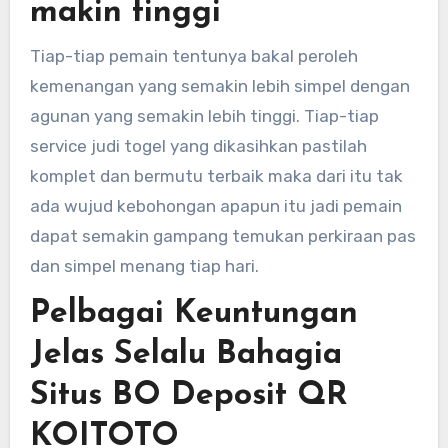
makin tinggi
Tiap-tiap pemain tentunya bakal peroleh
kemenangan yang semakin lebih simpel dengan
agunan yang semakin lebih tinggi. Tiap-tiap
service judi togel yang dikasihkan pastilah
komplet dan bermutu terbaik maka dari itu tak
ada wujud kebohongan apapun itu jadi pemain
dapat semakin gampang temukan perkiraan pas
dan simpel menang tiap hari.
Pelbagai Keuntungan
Jelas Selalu Bahagia
Situs BO Deposit QR
KOITOTO