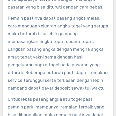
pasaran yang bisa dituruti dengan cara bebas.
Pemain pastinya dapat pasang angka melalui
cara menduga keluaran angka togel yang serupa
maka betaruh bisa lebih gampang
memasangkan angka tepat secara tepat.
Langkah pasang angka dengan mengira angka
amat tepat yakni sama dengan hasil
pengeluaran angka togel pada pasaran yang
dituruti. Beberapa betaruh pasti dapat temukan
service terunggul serta terkesan dengan lebih
gampang dapat bayar deposit sewaktu-waktu.
Untuk lekas pasang angka iitu togel pasti
pemain perlu mempunyai ramalan terbaik yang
bisa dihandalkan maka pemain pastinya dapat