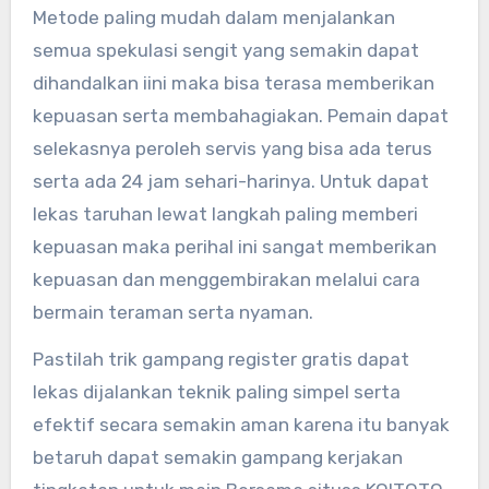
Metode paling mudah dalam menjalankan
semua spekulasi sengit yang semakin dapat
dihandalkan iini maka bisa terasa memberikan
kepuasan serta membahagiakan. Pemain dapat
selekasnya peroleh servis yang bisa ada terus
serta ada 24 jam sehari-harinya. Untuk dapat
lekas taruhan lewat langkah paling memberi
kepuasan maka perihal ini sangat memberikan
kepuasan dan menggembirakan melalui cara
bermain teraman serta nyaman.
Pastilah trik gampang register gratis dapat
lekas dijalankan teknik paling simpel serta
efektif secara semakin aman karena itu banyak
betaruh dapat semakin gampang kerjakan