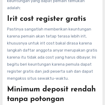
keuntungan yang dapat pemain temukan
adalah;
Irit cost register gratis
Pastinya sangatlah memberikan keuntungan
karena pemain akan tetap terasa lebih irit,
khususnya untuk irit cost bakal dirasa karena
langkah daftar anggota anyar merupakan gratis
karena itu tidak ada cost yang harus dibayar. Ini
begitu beri keuntungan karena pemula dapat
register gratis dan jadi peserta sah dan dapat
mengakss situs sewaktu-waktu.
Minimum deposit rendah
tanpa potongan