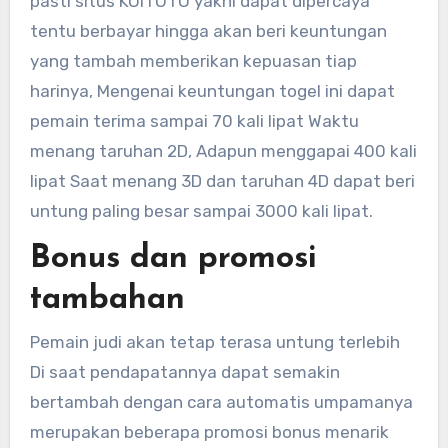
pasti situs KOITOTO yakni dapat dipercaya
tentu berbayar hingga akan beri keuntungan
yang tambah memberikan kepuasan tiap
harinya, Mengenai keuntungan togel ini dapat
pemain terima sampai 70 kali lipat Waktu
menang taruhan 2D, Adapun menggapai 400 kali
lipat Saat menang 3D dan taruhan 4D dapat beri
untung paling besar sampai 3000 kali lipat.
Bonus dan promosi
tambahan
Pemain judi akan tetap terasa untung terlebih
Di saat pendapatannya dapat semakin
bertambah dengan cara automatis umpamanya
merupakan beberapa promosi bonus menarik