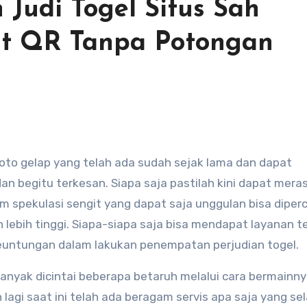
Judi Togel Situs Sah
t QR Tanpa Potongan
an begitu terkesan. Siapa saja pastilah kini dapat meras
pekulasi sengit yang dapat saja unggulan bisa diper
lebih tinggi. Siapa-siapa saja bisa mendapat layanan t
 keuntungan dalam lakukan penempatan perjudian togel.
anyak dicintai beberapa betaruh melalui cara bermainn
agi saat ini telah ada beragam servis apa saja yang sel