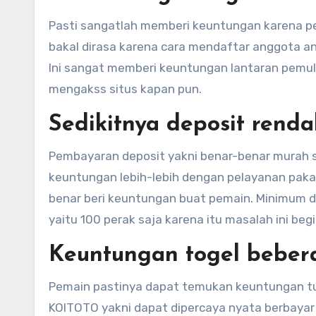
Pasti sangatlah memberi keuntungan karena pema
bakal dirasa karena cara mendaftar anggota any
Ini sangat memberi keuntungan lantaran pemula
mengakss situs kapan pun.
Sedikitnya deposit rend
Pembayaran deposit yakni benar-benar murah s
keuntungan lebih-lebih dengan pelayanan pakai
benar beri keuntungan buat pemain. Minimum d
yaitu 100 perak saja karena itu masalah ini be
Keuntungan togel bebera
Pemain pastinya dapat temukan keuntungan tum
KOITOTO yakni dapat dipercaya nyata berbaya