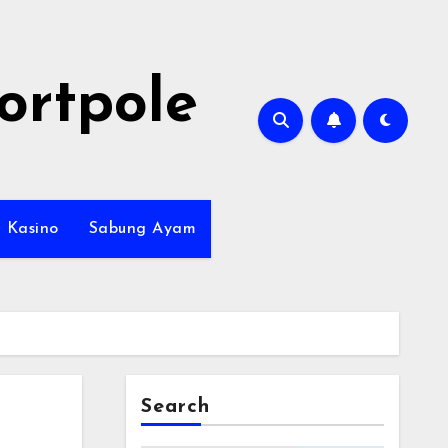
ortpole
e Kasino
Sabung Ayam
Search