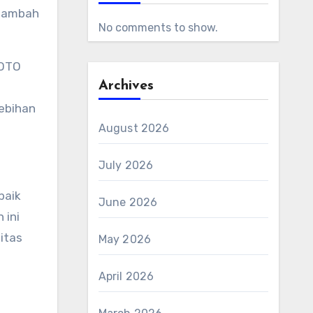
 tambah
No comments to show.
TOTO
Archives
lebihan
August 2026
July 2026
baik
June 2026
 ini
litas
May 2026
April 2026