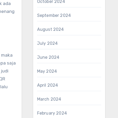
October 2024
ak ada
 menang
September 2024
August 2024
O
July 2024
m maka
June 2024
apa saja
judi
May 2024
 QR
April 2024
lalu
March 2024
February 2024