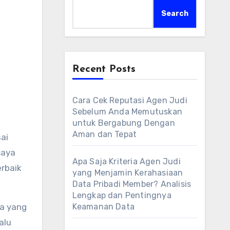
Search
Recent Posts
Cara Cek Reputasi Agen Judi
Sebelum Anda Memutuskan
untuk Bergabung Dengan
Aman dan Tepat
ai
caya
Apa Saja Kriteria Agen Judi
erbaik
yang Menjamin Kerahasiaan
Data Pribadi Member? Analisis
Lengkap dan Pentingnya
ya yang
Keamanan Data
alu