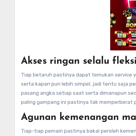
Akses ringan selalu fleks
Tiap betaruh pastinya dapat temukan service y
serta kapan pun lebih simpel, jadi tentu saja
pasang angka setiap saat serta dimanapun se
paling gampang ini pastinya tak memperberat p
Agunan kemenangan mak
Tiap-tiap pemain pastinya bakal peroleh kem