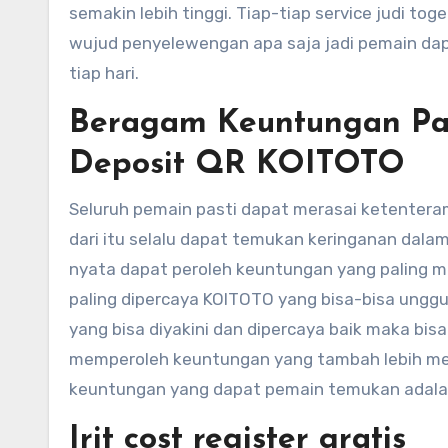
semakin lebih tinggi. Tiap-tiap service judi tog
wujud penyelewengan apa saja jadi pemain da
tiap hari.
Beragam Keuntungan Pas
Deposit QR KOITOTO
Seluruh pemain pasti dapat merasai ketente
dari itu selalu dapat temukan keringanan dal
nyata dapat peroleh keuntungan yang paling m
paling dipercaya KOITOTO yang bisa-bisa unggu
yang bisa diyakini dan dipercaya baik maka bis
memperoleh keuntungan yang tambah lebih mem
keuntungan yang dapat pemain temukan adala
Irit cost register gratis