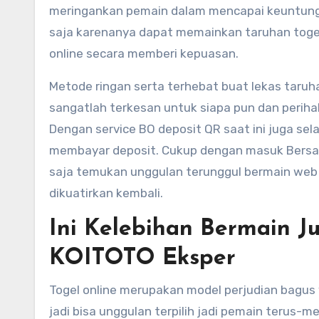
meringankan pemain dalam mencapai keuntunga
saja karenanya dapat memainkan taruhan toge
online secara memberi kepuasan.
Metode ringan serta terhebat buat lekas taruh
sangatlah terkesan untuk siapa pun dan periha
Dengan service BO deposit QR saat ini juga se
membayar deposit. Cukup dengan masuk Bersama
saja temukan unggulan terunggul bermain web 
dikuatirkan kembali.
Ini Kelebihan Bermain J
KOITOTO Eksper
Togel online merupakan model perjudian bagus 
jadi bisa unggulan terpilih jadi pemain terus-m