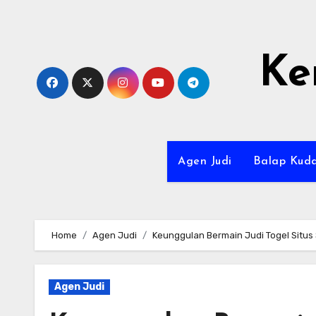
Skip
to
content
Ke
Agen Judi
Balap Kud
Home
Agen Judi
Keunggulan Bermain Judi Togel Situs
Agen Judi