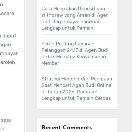
un
Cara Melakukan Deposit dan
secara
Withdraw yang Aman di Agen
Judi Terpercaya: Panduan
Lengkap untuk Pemain
a dapat
Peran Penting Layanan
engan
Pelanggan 24/7 di Agen Judi
membayar
untuk Menjaga Kenyamanan
peroleh
Member
Strategi Menghindari Penipuan
Saat Mencari Agen Judi Online
di Tahun 2026: Panduan
Lengkap untuk Pemain Cerdas
 saja
Recent Comments
ini