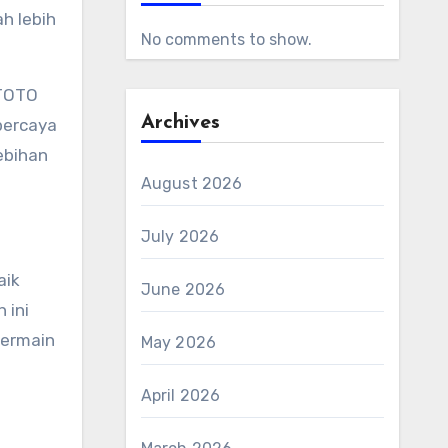
h lebih
No comments to show.
ITOTO
Archives
ipercaya
ebihan
August 2026
July 2026
aik
June 2026
 ini
bermain
May 2026
April 2026