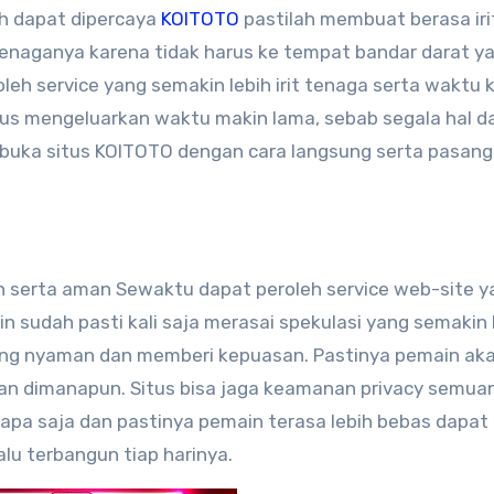
h dapat dipercaya
KOITOTO
pastilah membuat berasa iri
 tenaganya karena tidak harus ke tempat bandar darat y
leh service yang semakin lebih irit tenaga serta waktu 
rus mengeluarkan waktu makin lama, sebab segala hal d
buka situs KOITOTO dengan cara langsung serta pasang
an serta aman Sewaktu dapat peroleh service web-site y
in sudah pasti kali saja merasai spekulasi yang semakin 
ling nyaman dan memberi kepuasan. Pastinya pemain ak
an dimanapun. Situs bisa jaga keamanan privacy semua
apa saja dan pastinya pemain terasa lebih bebas dapat 
u terbangun tiap harinya.