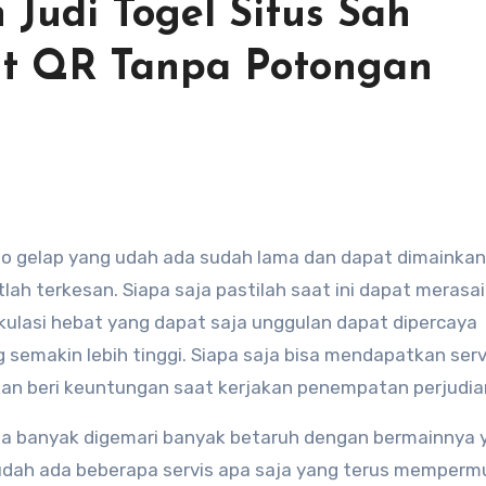
Judi Togel Situs Sah
t QR Tanpa Potongan
tlah terkesan. Siapa saja pastilah saat ini dapat meras
lasi hebat yang dapat saja unggulan dapat dipercaya
semakin lebih tinggi. Siapa saja bisa mendapatkan serv
 akan beri keuntungan saat kerjakan penempatan perjudia
ta banyak digemari banyak betaruh dengan bermainnya 
i udah ada beberapa servis apa saja yang terus memper