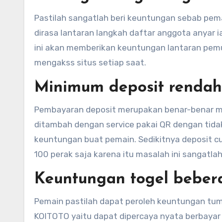
Pastilah sangatlah beri keuntungan sebab pemai
dirasa lantaran langkah daftar anggota anyar ia
ini akan memberikan keuntungan lantaran pemul
mengakss situs setiap saat.
Minimum deposit rendah
Pembayaran deposit merupakan benar-benar m
ditambah dengan service pakai QR dengan tid
keuntungan buat pemain. Sedikitnya deposit cu
100 perak saja karena itu masalah ini sangat
Keuntungan togel bebera
Pemain pastilah dapat peroleh keuntungan tump
KOITOTO yaitu dapat dipercaya nyata berbayar