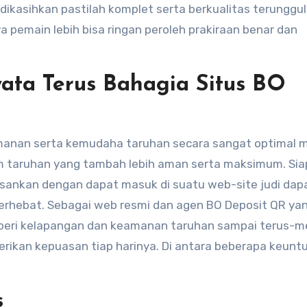
ng dikasihkan pastilah komplet serta berkualitas terunggu
 pemain lebih bisa ringan peroleh prakiraan benar dan
ata Terus Bahagia Situs BO
manan serta kemudaha taruhan secara sangat optimal 
am taruhan yang tambah lebih aman serta maksimum. Sia
ankan dengan dapat masuk di suatu web-site judi dap
erhebat. Sebagai web resmi dan agen BO Deposit QR yan
lu beri kelapangan dan keamanan taruhan sampai terus-
kan kepuasan tiap harinya. Di antara beberapa keunt
s