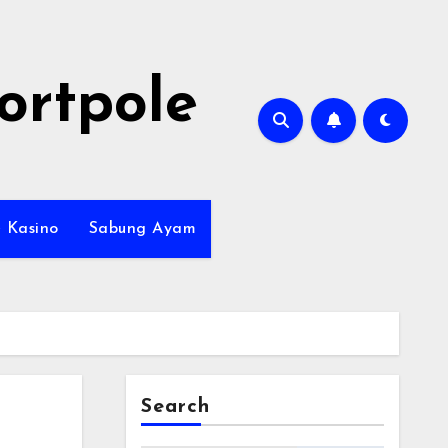
ortpole
e Kasino
Sabung Ayam
Search