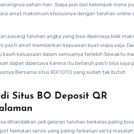
nangnya sehari-hari. Siapa pun dari kelompok mana p
cara amat maksimum khususnya dengan taruhan online 
han pasang taruhan angka yang bisa dipercaya baik mak
ini pasti amat memberikan kepuasan buat siapa saja. D
alu kasih keluasaan dalam semuanya terlebih Sewaktu 
ah dapat dipercaya karena itu betaruh pasti bisa saja 
susnya Bersama situs KOITOTO yang sudah tak butuh
udi Situs BO Deposit QR
galaman
bisa dihandalkan jadi gelaran taruhan berkelas paling bisa
pat temukan servis yang paling terkesan serta masalah 