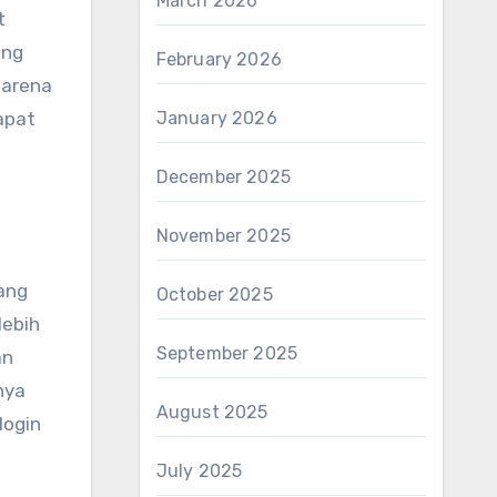
March 2026
t
ang
February 2026
karena
apat
January 2026
December 2025
November 2025
ang
October 2025
lebih
September 2025
an
nya
August 2025
login
July 2025