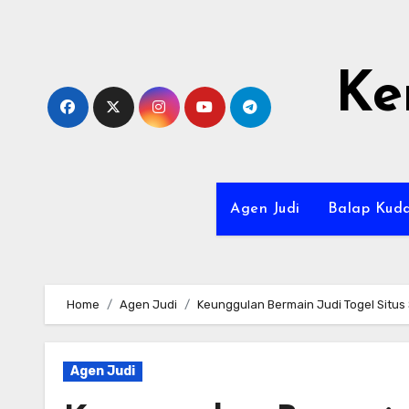
Skip
to
content
Ke
Agen Judi
Balap Kud
Home
Agen Judi
Keunggulan Bermain Judi Togel Situs
Agen Judi