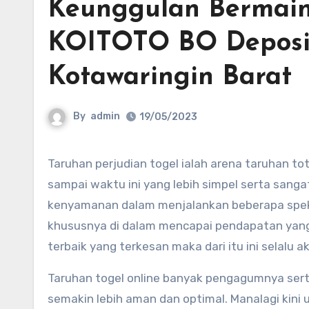
Keunggulan Bermain 
KOITOTO BO Deposi
Kotawaringin Barat
By
admin
19/05/2023
Taruhan perjudian togel ialah arena taruhan toto gelap yang udah ada sudah lama dan dapat dimainkan
sampai waktu ini yang lebih simpel serta sanga
kenyamanan dalam menjalankan beberapa speku
khususnya di dalam mencapai pendapatan yang 
terbaik yang terkesan maka dari itu ini selalu
Taruhan togel online banyak pengagumnya ser
semakin lebih aman dan optimal. Manalagi kin