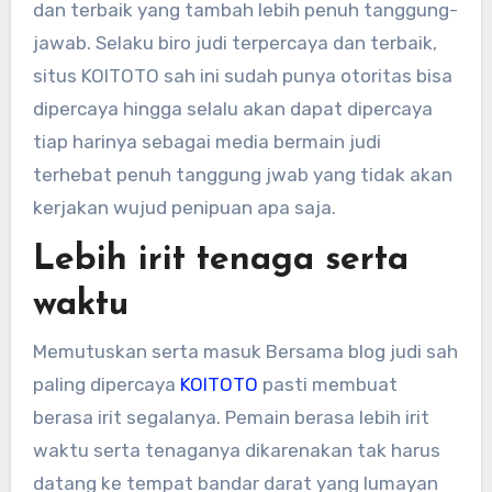
dan terbaik yang tambah lebih penuh tanggung-
jawab. Selaku biro judi terpercaya dan terbaik,
situs KOITOTO sah ini sudah punya otoritas bisa
dipercaya hingga selalu akan dapat dipercaya
tiap harinya sebagai media bermain judi
terhebat penuh tanggung jwab yang tidak akan
kerjakan wujud penipuan apa saja.
Lebih irit tenaga serta
waktu
Memutuskan serta masuk Bersama blog judi sah
paling dipercaya
KOITOTO
pasti membuat
berasa irit segalanya. Pemain berasa lebih irit
waktu serta tenaganya dikarenakan tak harus
datang ke tempat bandar darat yang lumayan