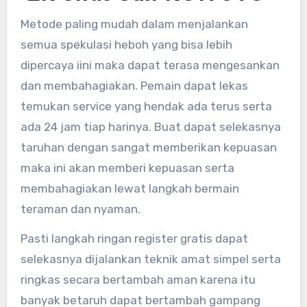
Metode paling mudah dalam menjalankan
semua spekulasi heboh yang bisa lebih
dipercaya iini maka dapat terasa mengesankan
dan membahagiakan. Pemain dapat lekas
temukan service yang hendak ada terus serta
ada 24 jam tiap harinya. Buat dapat selekasnya
taruhan dengan sangat memberikan kepuasan
maka ini akan memberi kepuasan serta
membahagiakan lewat langkah bermain
teraman dan nyaman.
Pasti langkah ringan register gratis dapat
selekasnya dijalankan teknik amat simpel serta
ringkas secara bertambah aman karena itu
banyak betaruh dapat bertambah gampang