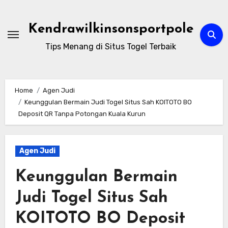
Skip
to
Kendrawilkinsonsportpole
content
Tips Menang di Situs Togel Terbaik
Home
Agen Judi
Keunggulan Bermain Judi Togel Situs Sah KOITOTO BO
Deposit QR Tanpa Potongan Kuala Kurun
Agen Judi
Keunggulan Bermain
Judi Togel Situs Sah
KOITOTO BO Deposit