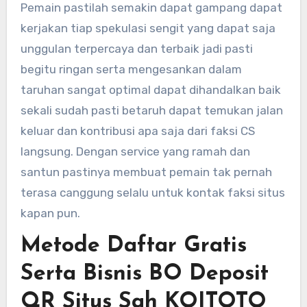
Pemain pastilah semakin dapat gampang dapat
kerjakan tiap spekulasi sengit yang dapat saja
unggulan terpercaya dan terbaik jadi pasti
begitu ringan serta mengesankan dalam
taruhan sangat optimal dapat dihandalkan baik
sekali sudah pasti betaruh dapat temukan jalan
keluar dan kontribusi apa saja dari faksi CS
langsung. Dengan service yang ramah dan
santun pastinya membuat pemain tak pernah
terasa canggung selalu untuk kontak faksi situs
kapan pun.
Metode Daftar Gratis
Serta Bisnis BO Deposit
QR Situs Sah KOITOTO