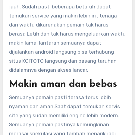
jauh. Sudah pasti beberapa betaruh dapat
temukan service yang makin lebih irit tenaga
dan waktu dikarenakan pemain tak harus
berasa Letih dan tak harus mengeluarkan waktu
makin lama, lantaran semuanya dapat
dijalankan android langsung bisa terhubung
situs KOITOTO langsung dan pasang taruhan
didalamnya dengan akses lancar.
Makin aman dan bebas
Semuanya pemain pasti terasa terus lebih
nyaman dan aman Saat dapat temukan servis
site yang sudah memiliki engine lebih modern.
Semuanya pemain pastinya kemungkinan
merasai spekulasi yang tambah menarik jadi