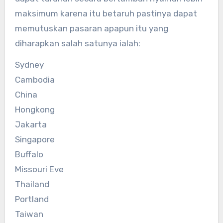
maksimum karena itu betaruh pastinya dapat
memutuskan pasaran apapun itu yang
diharapkan salah satunya ialah:
Sydney
Cambodia
China
Hongkong
Jakarta
Singapore
Buffalo
Missouri Eve
Thailand
Portland
Taiwan