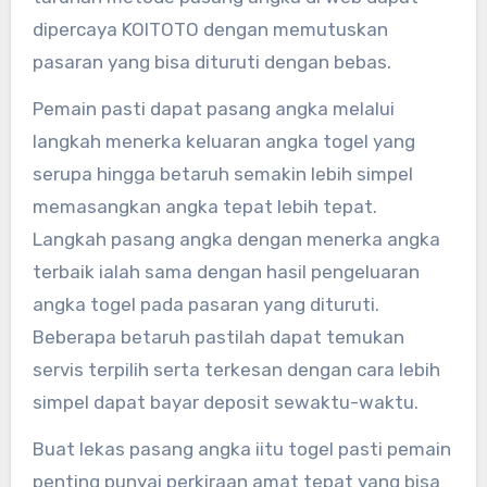
dipercaya KOITOTO dengan memutuskan
pasaran yang bisa dituruti dengan bebas.
Pemain pasti dapat pasang angka melalui
langkah menerka keluaran angka togel yang
serupa hingga betaruh semakin lebih simpel
memasangkan angka tepat lebih tepat.
Langkah pasang angka dengan menerka angka
terbaik ialah sama dengan hasil pengeluaran
angka togel pada pasaran yang dituruti.
Beberapa betaruh pastilah dapat temukan
servis terpilih serta terkesan dengan cara lebih
simpel dapat bayar deposit sewaktu-waktu.
Buat lekas pasang angka iitu togel pasti pemain
penting punyai perkiraan amat tepat yang bisa