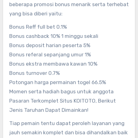
beberapa promosi bonus menarik serta terhebat
yang bisa diberi yaitu:
Bonus Reff full bet 0.1%
Bonus cashback 10% 1 minggu sekali
Bonus deposit harian peserta 5%
Bonus referal sepanjang umur 1%
Bonus ekstra membawa kawan 10%
Bonus turnover 0.7%
Potongan harga permainan togel 66.5%
Momen serta hadiah bagus untuk anggota
Pasaran Terkomplet Situs KOITOTO, Berikut
Jenis Taruhan Dapat Dimainkan!
Tiap pemain tentu dapat peroleh layanan yang
jauh semakin komplet dan bisa dihandalkan baik