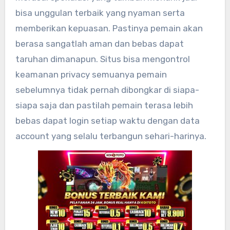
bisa unggulan terbaik yang nyaman serta
memberikan kepuasan. Pastinya pemain akan
berasa sangatlah aman dan bebas dapat
taruhan dimanapun. Situs bisa mengontrol
keamanan privacy semuanya pemain
sebelumnya tidak pernah dibongkar di siapa-
siapa saja dan pastilah pemain terasa lebih
bebas dapat login setiap waktu dengan data
account yang selalu terbangun sehari-harinya.