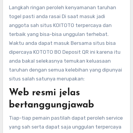
Langkah ringan peroleh kenyamanan taruhan
togel pasti anda rasai Di saat masuk jadi
anggota sah situs KOITOTO terpercaya dan
terbaik yang bisa-bisa unggulan terhebat.
Waktu anda dapat masuk Bersama situs bisa
dipercaya KOTOTO BO Deposit QR ini karena itu
anda bakal selekasnya temukan keluasaan
taruhan dengan semua kelebihan yang dipunyai
situs salah satunya merupakan:
Web resmi jelas
bertanggungjawab
Tiap-tiap pemain pastilah dapat peroleh service
yang sah serta dapat saja unggulan terpercaya