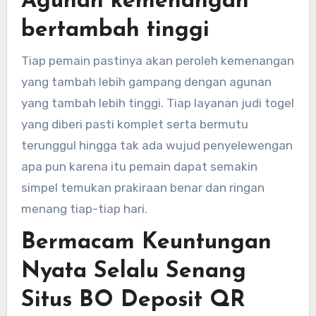
Agunan kemenangan
bertambah tinggi
Tiap pemain pastinya akan peroleh kemenangan
yang tambah lebih gampang dengan agunan
yang tambah lebih tinggi. Tiap layanan judi togel
yang diberi pasti komplet serta bermutu
terunggul hingga tak ada wujud penyelewengan
apa pun karena itu pemain dapat semakin
simpel temukan prakiraan benar dan ringan
menang tiap-tiap hari.
Bermacam Keuntungan
Nyata Selalu Senang
Situs BO Deposit QR