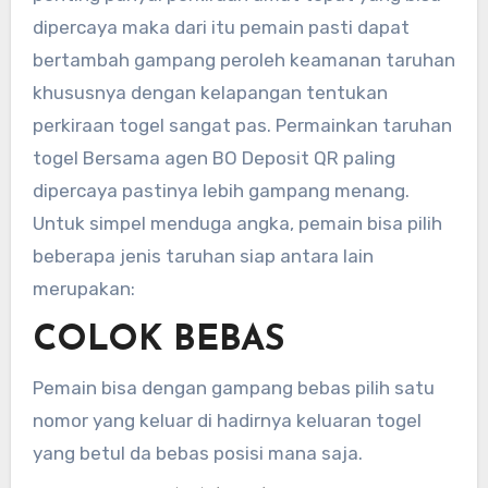
dipercaya maka dari itu pemain pasti dapat
bertambah gampang peroleh keamanan taruhan
khususnya dengan kelapangan tentukan
perkiraan togel sangat pas. Permainkan taruhan
togel Bersama agen BO Deposit QR paling
dipercaya pastinya lebih gampang menang.
Untuk simpel menduga angka, pemain bisa pilih
beberapa jenis taruhan siap antara lain
merupakan:
COLOK BEBAS
Pemain bisa dengan gampang bebas pilih satu
nomor yang keluar di hadirnya keluaran togel
yang betul da bebas posisi mana saja.