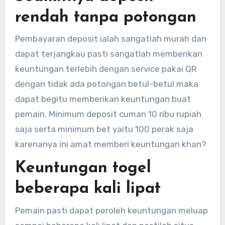
rendah tanpa potongan
Pembayaran deposit ialah sangatlah murah dan
dapat terjangkau pasti sangatlah memberikan
keuntungan terlebih dengan service pakai QR
dengan tidak ada potongan betul-betul maka
dapat begitu memberikan keuntungan buat
pemain. Minimum deposit cuman 10 ribu rupiah
saja serta minimum bet yaitu 100 perak saja
karenanya ini amat memberi keuntungan khan?
Keuntungan togel
beberapa kali lipat
Pemain pasti dapat peroleh keuntungan meluap