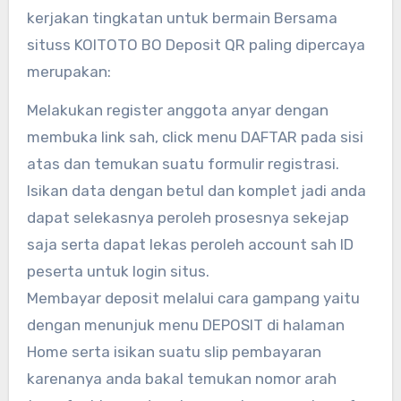
kerjakan tingkatan untuk bermain Bersama
situss KOITOTO BO Deposit QR paling dipercaya
merupakan:
Melakukan register anggota anyar dengan
membuka link sah, click menu DAFTAR pada sisi
atas dan temukan suatu formulir registrasi.
Isikan data dengan betul dan komplet jadi anda
dapat selekasnya peroleh prosesnya sekejap
saja serta dapat lekas peroleh account sah ID
peserta untuk login situs.
Membayar deposit melalui cara gampang yaitu
dengan menunjuk menu DEPOSIT di halaman
Home serta isikan suatu slip pembayaran
karenanya anda bakal temukan nomor arah