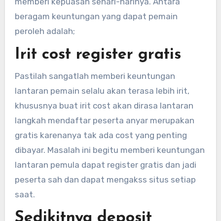
memberi kepuasan sehari-harinya. Antara
beragam keuntungan yang dapat pemain
peroleh adalah;
Irit cost register gratis
Pastilah sangatlah memberi keuntungan
lantaran pemain selalu akan terasa lebih irit,
khususnya buat irit cost akan dirasa lantaran
langkah mendaftar peserta anyar merupakan
gratis karenanya tak ada cost yang penting
dibayar. Masalah ini begitu memberi keuntungan
lantaran pemula dapat register gratis dan jadi
peserta sah dan dapat mengakss situs setiap
saat.
Sedikitnya deposit