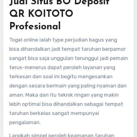
Judi Situs BO Deposit
QR KOITOTO
Profesional
Togel online ialah type perjudian bagus yang
bisa dihandalkan jadi tempat taruhan berpamor
sangat bisa saja unggulan terunggul jadi pemain
terus-menerus dapat peroleh layanan yang
terkesan dan soal ini begitu mengesankan
dengan secara bermain yang paling nyaman dan
aman. Maka dari itu teknik ringan yang makin
lebih optimal bisa dihandalkan sebagai tempat
taruhan berkelas sangat mempunyai
pengalaman.
Langkah simpel peroleh keamanan taruhan