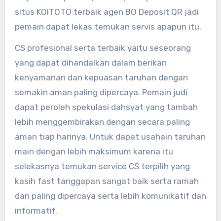
situs KOITOTO terbaik agen BO Deposit QR jadi
pemain dapat lekas temukan servis apapun itu.
CS profesional serta terbaik yaitu seseorang
yang dapat dihandalkan dalam berikan
kenyamanan dan kepuasan taruhan dengan
semakin aman paling dipercaya. Pemain judi
dapat peroleh spekulasi dahsyat yang tambah
lebih menggembirakan dengan secara paling
aman tiap harinya. Untuk dapat usahain taruhan
main dengan lebih maksimum karena itu
selekasnya temukan service CS terpilih yang
kasih fast tanggapan sangat baik serta ramah
dan paling dipercaya serta lebih komunikatif dan
informatif.