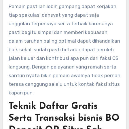
Pemain pastilah lebih gampang dapat kerjakan
tiap spekulasi dahsyat yang dapat saja
unggulan terpercaya serta terbaik karenanya
pasti begitu simpel dan memberi kepuasan
dalam taruhan paling optimal dapat dihandalkan
baik sekali sudah pasti betaruh dapat peroleh
jalan keluar dan kontribusi apa pun dari faksi CS
langsung. Dengan pelayanan yang ramah serta
santun nyata bikin pemain awalnya tidak pernah
terasa canggung selalu untuk kontak faksi situs
kapan pun.
Teknik Daftar Gratis
Serta Transaksi bisnis BO