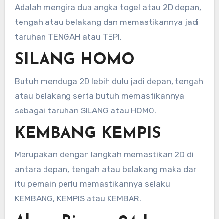
Adalah mengira dua angka togel atau 2D depan,
tengah atau belakang dan memastikannya jadi
taruhan TENGAH atau TEPI.
SILANG HOMO
Butuh menduga 2D lebih dulu jadi depan, tengah
atau belakang serta butuh memastikannya
sebagai taruhan SILANG atau HOMO.
KEMBANG KEMPIS
Merupakan dengan langkah memastikan 2D di
antara depan, tengah atau belakang maka dari
itu pemain perlu memastikannya selaku
KEMBANG, KEMPIS atau KEMBAR.