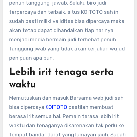
penuh tanggung-jawab. Selaku biro judi
terpercaya dan terbaik, situs KOITOTO sah ini
sudah pasti miliki validitas bisa dipercaya maka
akan tetap dapat dihandalkan tiap harinya
menjadi media bermain judi terhebat penuh
tanggung jwab yang tidak akan kerjakan wujud
penipuan apa pun.
Lebih irit tenaga serta
waktu
Memutuskan dan masuk Bersama web judi sah
bisa dipercaya
KOITOTO
pastilah membuat
berasa irit semua hal. Pemain terasa lebih irit
waktu dan tenaganya dikarenakan tak perlu ke
tempat bandar darat yang lumayan jauh. Sudah