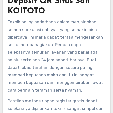
Deposit QR Situs Sah
KOITOTO
Teknik paling sederhana dalam menjalankan
semua spekulasi dahsyat yang semakin bisa
dipercaya iini maka dapat terasa mengesankan
serta membahagiakan. Pemain dapat
selekasnya temukan layanan yang bakal ada
selalu serta ada 24 jam sehari-harinya. Buat
dapat lekas taruhan dengan secara paling
memberi kepuasan maka dari itu ini sangat
memberi kepuasan dan menggembirakan lewat
cara bermain teraman serta nyaman.
Pastilah metode ringan register gratis dapat
selekasnya dijalankan teknik sangat simpel dan