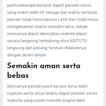
pasti beberapa betaruh dapat peroleh servis
yang makin lebih irit tenaga dan waktu lantaran
pemain tidak harus berasa Letih dan tidak harus
mengeluarkan waktu semakin lama, sebab
semuanya dapat dikerjakan android dapat
secara langsung terhubung situs KOITOTO
langsung dan pasang taruhan didalamnya
dengan akses lancar.
Semakin aman serta
bebas
Semuanya pemain pasti berasa terus lebih
nyaman serta aman Waktu dapat peroleh servis
website yang sudah memiliki engine lebih