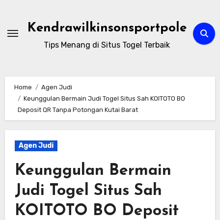
Skip
to
Kendrawilkinsonsportpole
content
Tips Menang di Situs Togel Terbaik
Home
Agen Judi
Keunggulan Bermain Judi Togel Situs Sah KOITOTO BO
Deposit QR Tanpa Potongan Kutai Barat
Agen Judi
Keunggulan Bermain
Judi Togel Situs Sah
KOITOTO BO Deposit