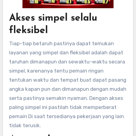
Akses simpel selalu
fleksibel
Tiap-tiap betaruh pastinya dapat temukan
layanan yang simpel dan fleksibel adalah dapat
taruhan dimanapun dan sewaktu-waktu secara
simpel, karenanya tentu pemain ringan
tentukan waktu dan tempat buat dapat pasang
angka kapan pun dan dimanapun dengan mudah
serta pastinya semakin nyaman. Dengan akses
paling simpel ini pastilah tidak memperberat
pemain Di saat tersedianya pekerjaan yang lain
tidak terusik.