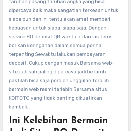
taruhan pasang taruhan angka yang bisa
dipercaya baik maka sangatlah terkesan untuk
siapa pun dan ini tentu akan amat memberi
kepuasan untuk siapa-siapa saja. Dengan
service BO deposit QR waktu ini lantas terus
berikan keringanan dalam semua perihal
terpenting Sewaktu lakukan pembayaran
deposit. Cukup dengan masuk Bersama web-
site judi sah paling dipercaya jadi betaruh
pastilah bisa saja peroleh unggulan terpilih
bermain web resmi terlebih Bersama situs
KOITOTO yang tidak penting dikuatirkan
kembali.
Ini Kelebihan Bermain