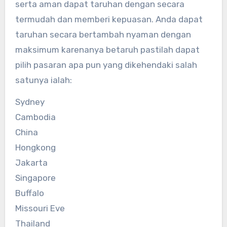
serta aman dapat taruhan dengan secara
termudah dan memberi kepuasan. Anda dapat
taruhan secara bertambah nyaman dengan
maksimum karenanya betaruh pastilah dapat
pilih pasaran apa pun yang dikehendaki salah
satunya ialah:
Sydney
Cambodia
China
Hongkong
Jakarta
Singapore
Buffalo
Missouri Eve
Thailand