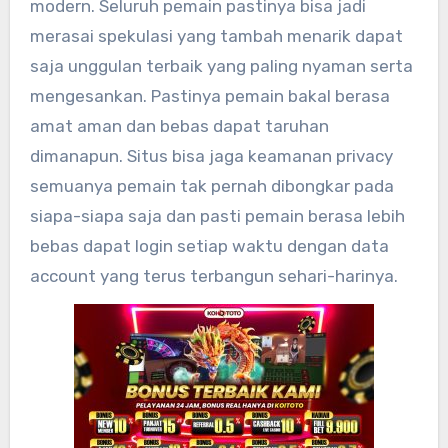
modern. Seluruh pemain pastinya bisa jadi
merasai spekulasi yang tambah menarik dapat
saja unggulan terbaik yang paling nyaman serta
mengesankan. Pastinya pemain bakal berasa
amat aman dan bebas dapat taruhan
dimanapun. Situs bisa jaga keamanan privacy
semuanya pemain tak pernah dibongkar pada
siapa-siapa saja dan pasti pemain berasa lebih
bebas dapat login setiap waktu dengan data
account yang terus terbangun sehari-harinya.