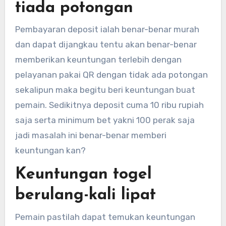
tiada potongan
Pembayaran deposit ialah benar-benar murah
dan dapat dijangkau tentu akan benar-benar
memberikan keuntungan terlebih dengan
pelayanan pakai QR dengan tidak ada potongan
sekalipun maka begitu beri keuntungan buat
pemain. Sedikitnya deposit cuma 10 ribu rupiah
saja serta minimum bet yakni 100 perak saja
jadi masalah ini benar-benar memberi
keuntungan kan?
Keuntungan togel
berulang-kali lipat
Pemain pastilah dapat temukan keuntungan