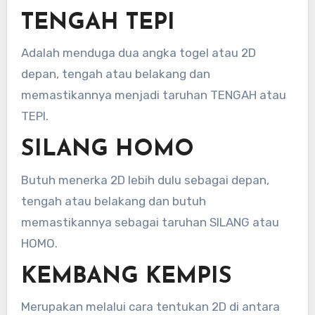
TENGAH TEPI
Adalah menduga dua angka togel atau 2D
depan, tengah atau belakang dan
memastikannya menjadi taruhan TENGAH atau
TEPI.
SILANG HOMO
Butuh menerka 2D lebih dulu sebagai depan,
tengah atau belakang dan butuh
memastikannya sebagai taruhan SILANG atau
HOMO.
KEMBANG KEMPIS
Merupakan melalui cara tentukan 2D di antara