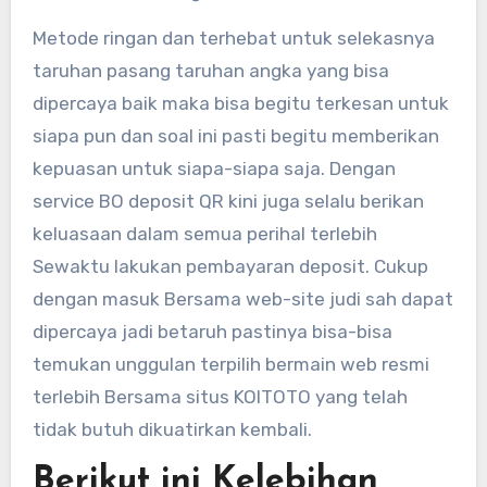
Metode ringan dan terhebat untuk selekasnya
taruhan pasang taruhan angka yang bisa
dipercaya baik maka bisa begitu terkesan untuk
siapa pun dan soal ini pasti begitu memberikan
kepuasan untuk siapa-siapa saja. Dengan
service BO deposit QR kini juga selalu berikan
keluasaan dalam semua perihal terlebih
Sewaktu lakukan pembayaran deposit. Cukup
dengan masuk Bersama web-site judi sah dapat
dipercaya jadi betaruh pastinya bisa-bisa
temukan unggulan terpilih bermain web resmi
terlebih Bersama situs KOITOTO yang telah
tidak butuh dikuatirkan kembali.
Berikut ini Kelebihan