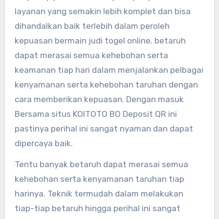
layanan yang semakin lebih komplet dan bisa
dihandalkan baik terlebih dalam peroleh
kepuasan bermain judi togel online. betaruh
dapat merasai semua kehebohan serta
keamanan tiap hari dalam menjalankan pelbagai
kenyamanan serta kehebohan taruhan dengan
cara memberikan kepuasan. Dengan masuk
Bersama situs KOITOTO BO Deposit QR ini
pastinya perihal ini sangat nyaman dan dapat
dipercaya baik.
Tentu banyak betaruh dapat merasai semua
kehebohan serta kenyamanan taruhan tiap
harinya. Teknik termudah dalam melakukan
tiap-tiap betaruh hingga perihal ini sangat