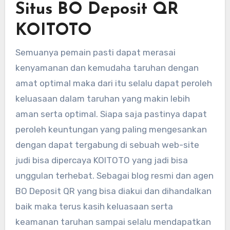
Situs BO Deposit QR
KOITOTO
Semuanya pemain pasti dapat merasai
kenyamanan dan kemudaha taruhan dengan
amat optimal maka dari itu selalu dapat peroleh
keluasaan dalam taruhan yang makin lebih
aman serta optimal. Siapa saja pastinya dapat
peroleh keuntungan yang paling mengesankan
dengan dapat tergabung di sebuah web-site
judi bisa dipercaya KOITOTO yang jadi bisa
unggulan terhebat. Sebagai blog resmi dan agen
BO Deposit QR yang bisa diakui dan dihandalkan
baik maka terus kasih keluasaan serta
keamanan taruhan sampai selalu mendapatkan