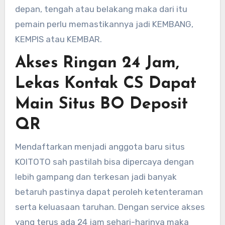
depan, tengah atau belakang maka dari itu
pemain perlu memastikannya jadi KEMBANG,
KEMPIS atau KEMBAR.
Akses Ringan 24 Jam,
Lekas Kontak CS Dapat
Main Situs BO Deposit
QR
Mendaftarkan menjadi anggota baru situs
KOITOTO sah pastilah bisa dipercaya dengan
lebih gampang dan terkesan jadi banyak
betaruh pastinya dapat peroleh ketenteraman
serta keluasaan taruhan. Dengan service akses
yang terus ada 24 jam sehari-harinya maka