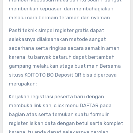
memberikan kepuasan dan membahagiakan
melalui cara bermain teraman dan nyaman.
Pasti teknik simpel register gratis dapat
selekasnya dilaksanakan metode sangat
sederhana serta ringkas secara semakin aman
karena itu banyak betaruh dapat bertambah
gampang melakukan stage buat main Bersama
situss KOITOTO BO Deposit QR bisa dipercaya
merupakan:
Kerjakan registrasi peserta baru dengan
membuka link sah, click menu DAFTAR pada
bagian atas serta temukan suatu formulir
register. Isikan data dengan betul serta komplet
karena itu anda dapat selekasnya peroleh