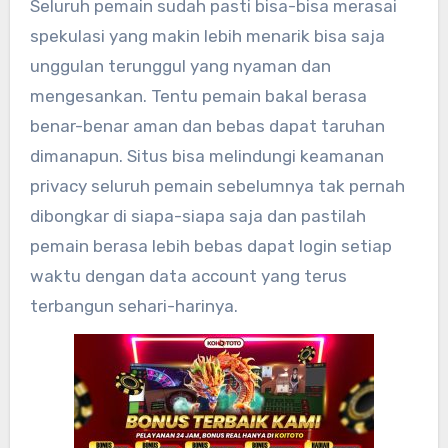
Seluruh pemain sudah pasti bisa-bisa merasai
spekulasi yang makin lebih menarik bisa saja
unggulan terunggul yang nyaman dan
mengesankan. Tentu pemain bakal berasa
benar-benar aman dan bebas dapat taruhan
dimanapun. Situs bisa melindungi keamanan
privacy seluruh pemain sebelumnya tak pernah
dibongkar di siapa-siapa saja dan pastilah
pemain berasa lebih bebas dapat login setiap
waktu dengan data account yang terus
terbangun sehari-harinya.