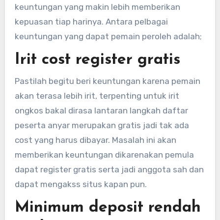
keuntungan yang makin lebih memberikan
kepuasan tiap harinya. Antara pelbagai
keuntungan yang dapat pemain peroleh adalah;
Irit cost register gratis
Pastilah begitu beri keuntungan karena pemain
akan terasa lebih irit, terpenting untuk irit
ongkos bakal dirasa lantaran langkah daftar
peserta anyar merupakan gratis jadi tak ada
cost yang harus dibayar. Masalah ini akan
memberikan keuntungan dikarenakan pemula
dapat register gratis serta jadi anggota sah dan
dapat mengakss situs kapan pun.
Minimum deposit rendah