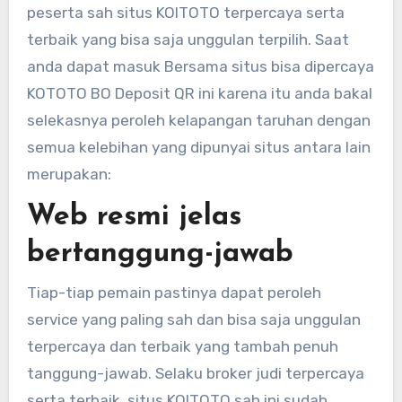
peserta sah situs KOITOTO terpercaya serta
terbaik yang bisa saja unggulan terpilih. Saat
anda dapat masuk Bersama situs bisa dipercaya
KOTOTO BO Deposit QR ini karena itu anda bakal
selekasnya peroleh kelapangan taruhan dengan
semua kelebihan yang dipunyai situs antara lain
merupakan:
Web resmi jelas
bertanggung-jawab
Tiap-tiap pemain pastinya dapat peroleh
service yang paling sah dan bisa saja unggulan
terpercaya dan terbaik yang tambah penuh
tanggung-jawab. Selaku broker judi terpercaya
serta terbaik, situs KOITOTO sah ini sudah