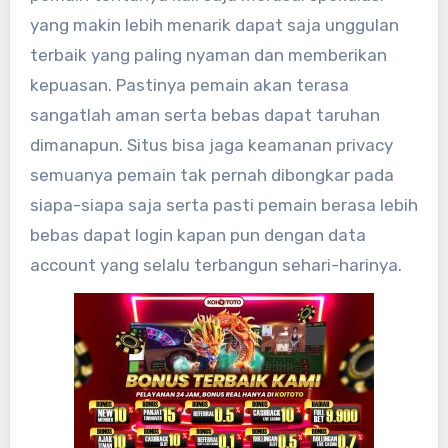
yang makin lebih menarik dapat saja unggulan
terbaik yang paling nyaman dan memberikan
kepuasan. Pastinya pemain akan terasa
sangatlah aman serta bebas dapat taruhan
dimanapun. Situs bisa jaga keamanan privacy
semuanya pemain tak pernah dibongkar pada
siapa-siapa saja serta pasti pemain berasa lebih
bebas dapat login kapan pun dengan data
account yang selalu terbangun sehari-harinya.