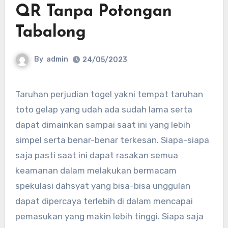
QR Tanpa Potongan
Tabalong
By
admin
24/05/2023
Taruhan perjudian togel yakni tempat taruhan
toto gelap yang udah ada sudah lama serta
dapat dimainkan sampai saat ini yang lebih
simpel serta benar-benar terkesan. Siapa-siapa
saja pasti saat ini dapat rasakan semua
keamanan dalam melakukan bermacam
spekulasi dahsyat yang bisa-bisa unggulan
dapat dipercaya terlebih di dalam mencapai
pemasukan yang makin lebih tinggi. Siapa saja