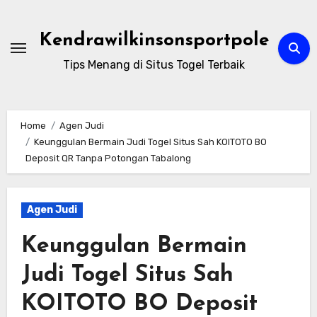
Skip
to
Kendrawilkinsonsportpole
content
Tips Menang di Situs Togel Terbaik
Home
Agen Judi
Keunggulan Bermain Judi Togel Situs Sah KOITOTO BO
Deposit QR Tanpa Potongan Tabalong
Agen Judi
Keunggulan Bermain
Judi Togel Situs Sah
KOITOTO BO Deposit