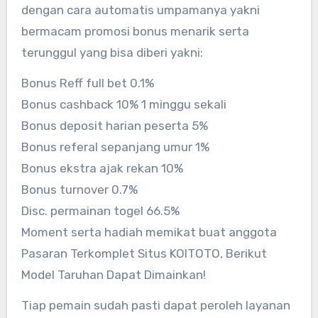
dengan cara automatis umpamanya yakni
bermacam promosi bonus menarik serta
terunggul yang bisa diberi yakni:
Bonus Reff full bet 0.1%
Bonus cashback 10% 1 minggu sekali
Bonus deposit harian peserta 5%
Bonus referal sepanjang umur 1%
Bonus ekstra ajak rekan 10%
Bonus turnover 0.7%
Disc. permainan togel 66.5%
Moment serta hadiah memikat buat anggota
Pasaran Terkomplet Situs KOITOTO, Berikut
Model Taruhan Dapat Dimainkan!
Tiap pemain sudah pasti dapat peroleh layanan