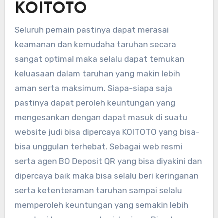
KOITOTO
Seluruh pemain pastinya dapat merasai
keamanan dan kemudaha taruhan secara
sangat optimal maka selalu dapat temukan
keluasaan dalam taruhan yang makin lebih
aman serta maksimum. Siapa-siapa saja
pastinya dapat peroleh keuntungan yang
mengesankan dengan dapat masuk di suatu
website judi bisa dipercaya KOITOTO yang bisa-
bisa unggulan terhebat. Sebagai web resmi
serta agen BO Deposit QR yang bisa diyakini dan
dipercaya baik maka bisa selalu beri keringanan
serta ketenteraman taruhan sampai selalu
memperoleh keuntungan yang semakin lebih