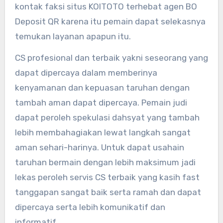
kontak faksi situs KOITOTO terhebat agen BO
Deposit QR karena itu pemain dapat selekasnya
temukan layanan apapun itu.
CS profesional dan terbaik yakni seseorang yang
dapat dipercaya dalam memberinya
kenyamanan dan kepuasan taruhan dengan
tambah aman dapat dipercaya. Pemain judi
dapat peroleh spekulasi dahsyat yang tambah
lebih membahagiakan lewat langkah sangat
aman sehari-harinya. Untuk dapat usahain
taruhan bermain dengan lebih maksimum jadi
lekas peroleh servis CS terbaik yang kasih fast
tanggapan sangat baik serta ramah dan dapat
dipercaya serta lebih komunikatif dan
informatif.