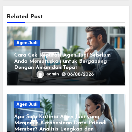
Related Post
Agen Judi
Cara Cek Reputasi Agen Judi Sebelum
Anda Memutuskan untuk Bergabung
Dengan Aman dan Tepat
admin
06/08/2026
Agen Judi
Apa Saja Kriteria Agen Judi yang
Menjamin Kerahasiaan Data Pribadi
Member? Analisis Lengkap dan