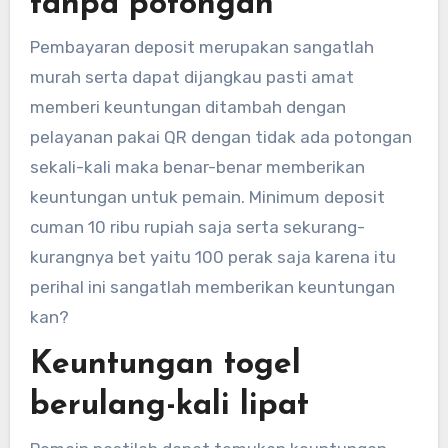
tanpa potongan
Pembayaran deposit merupakan sangatlah
murah serta dapat dijangkau pasti amat
memberi keuntungan ditambah dengan
pelayanan pakai QR dengan tidak ada potongan
sekali-kali maka benar-benar memberikan
keuntungan untuk pemain. Minimum deposit
cuman 10 ribu rupiah saja serta sekurang-
kurangnya bet yaitu 100 perak saja karena itu
perihal ini sangatlah memberikan keuntungan
kan?
Keuntungan togel
berulang-kali lipat