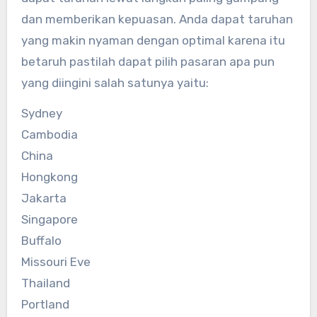
dan memberikan kepuasan. Anda dapat taruhan
yang makin nyaman dengan optimal karena itu
betaruh pastilah dapat pilih pasaran apa pun
yang diingini salah satunya yaitu:
Sydney
Cambodia
China
Hongkong
Jakarta
Singapore
Buffalo
Missouri Eve
Thailand
Portland