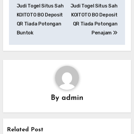
navigation
Judi Togel Situs Sah
Judi Togel Situs Sah
KOITOTO BO Deposit
KOITOTO BO Deposit
QR Tiada Potongan
QR Tiada Potongan
Buntok
Penajam
By
admin
Related Post