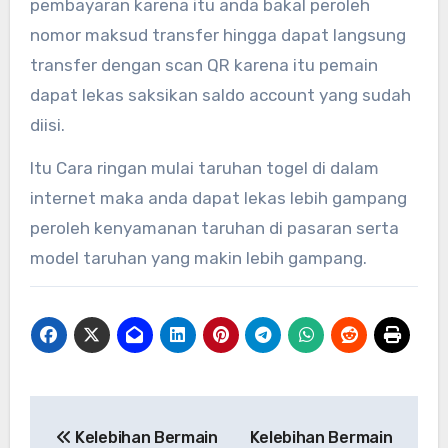
pembayaran karena itu anda bakal peroleh
nomor maksud transfer hingga dapat langsung
transfer dengan scan QR karena itu pemain
dapat lekas saksikan saldo account yang sudah
diisi.
Itu Cara ringan mulai taruhan togel di dalam
internet maka anda dapat lekas lebih gampang
peroleh kenyamanan taruhan di pasaran serta
model taruhan yang makin lebih gampang.
Post
Kelebihan Bermain
Kelebihan Bermain