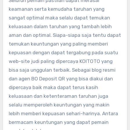
Seluruh pemain pastilah dapat merasai
keamanan serta kemudaha taruhan yang
sangat optimal maka selalu dapat temukan
keluasaan dalam taruhan yang tambah lebih
aman dan optimal. Siapa-siapa saja tentu dapat
temukan keuntungan yang paling memberi
kepuasan dengan dapat tergabung pada suatu
web-site judi paling dipercaya KOITOTO yang
bisa saja unggulan terbaik. Sebagai blog resmi
dan agen BO Deposit QR yang bisa diakui dan
dipercaya baik maka dapat terus kasih
keluasaan dan ketenteraman taruhan juga
selalu memperoleh keuntungan yang makin
lebih memberi kepuasan sehari-harinya. Antara
bermacam keuntungan yang dapat pemain