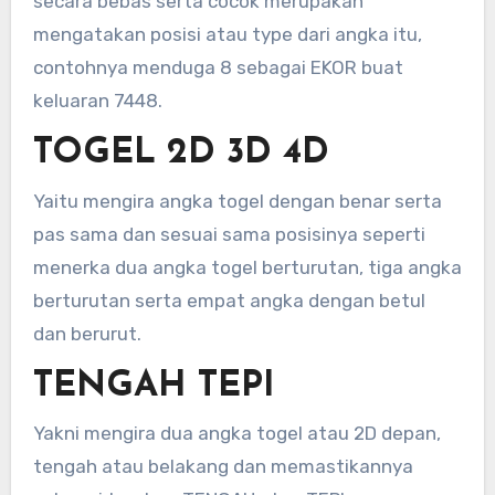
secara bebas serta cocok merupakan
mengatakan posisi atau type dari angka itu,
contohnya menduga 8 sebagai EKOR buat
keluaran 7448.
TOGEL 2D 3D 4D
Yaitu mengira angka togel dengan benar serta
pas sama dan sesuai sama posisinya seperti
menerka dua angka togel berturutan, tiga angka
berturutan serta empat angka dengan betul
dan berurut.
TENGAH TEPI
Yakni mengira dua angka togel atau 2D depan,
tengah atau belakang dan memastikannya