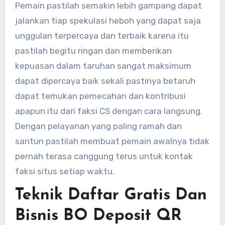
Pemain pastilah semakin lebih gampang dapat
jalankan tiap spekulasi heboh yang dapat saja
unggulan terpercaya dan terbaik karena itu
pastilah begitu ringan dan memberikan
kepuasan dalam taruhan sangat maksimum
dapat dipercaya baik sekali pastinya betaruh
dapat temukan pemecahan dan kontribusi
apapun itu dari faksi CS dengan cara langsung.
Dengan pelayanan yang paling ramah dan
santun pastilah membuat pemain awalnya tidak
pernah terasa canggung terus untuk kontak
faksi situs setiap waktu.
Teknik Daftar Gratis Dan
Bisnis BO Deposit QR