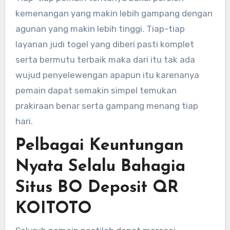
kemenangan yang makin lebih gampang dengan
agunan yang makin lebih tinggi. Tiap-tiap
layanan judi togel yang diberi pasti komplet
serta bermutu terbaik maka dari itu tak ada
wujud penyelewengan apapun itu karenanya
pemain dapat semakin simpel temukan
prakiraan benar serta gampang menang tiap
hari.
Pelbagai Keuntungan
Nyata Selalu Bahagia
Situs BO Deposit QR
KOITOTO