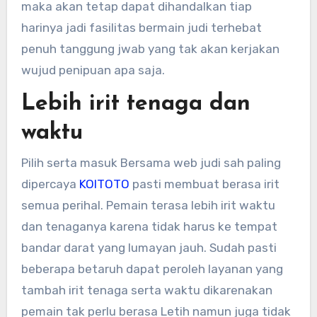
maka akan tetap dapat dihandalkan tiap
harinya jadi fasilitas bermain judi terhebat
penuh tanggung jwab yang tak akan kerjakan
wujud penipuan apa saja.
Lebih irit tenaga dan
waktu
Pilih serta masuk Bersama web judi sah paling
dipercaya
KOITOTO
pasti membuat berasa irit
semua perihal. Pemain terasa lebih irit waktu
dan tenaganya karena tidak harus ke tempat
bandar darat yang lumayan jauh. Sudah pasti
beberapa betaruh dapat peroleh layanan yang
tambah irit tenaga serta waktu dikarenakan
pemain tak perlu berasa Letih namun juga tidak