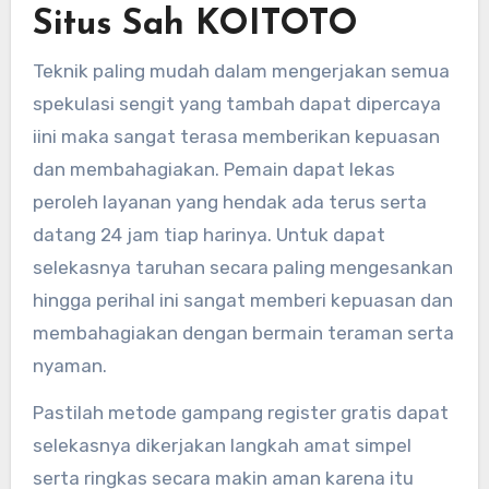
Situs Sah KOITOTO
Teknik paling mudah dalam mengerjakan semua
spekulasi sengit yang tambah dapat dipercaya
iini maka sangat terasa memberikan kepuasan
dan membahagiakan. Pemain dapat lekas
peroleh layanan yang hendak ada terus serta
datang 24 jam tiap harinya. Untuk dapat
selekasnya taruhan secara paling mengesankan
hingga perihal ini sangat memberi kepuasan dan
membahagiakan dengan bermain teraman serta
nyaman.
Pastilah metode gampang register gratis dapat
selekasnya dikerjakan langkah amat simpel
serta ringkas secara makin aman karena itu