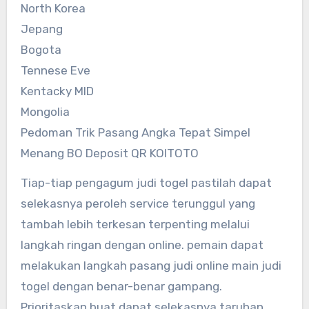
North Korea
Jepang
Bogota
Tennese Eve
Kentacky MID
Mongolia
Pedoman Trik Pasang Angka Tepat Simpel
Menang BO Deposit QR KOITOTO
Tiap-tiap pengagum judi togel pastilah dapat
selekasnya peroleh service terunggul yang
tambah lebih terkesan terpenting melalui
langkah ringan dengan online. pemain dapat
melakukan langkah pasang judi online main judi
togel dengan benar-benar gampang.
Prioritaskan buat dapat selekasnya taruhan