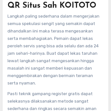
QR Situs Sah KOITOTO
Langkah paling sederhana dalam mengerjakan
semua spekulasi sengit yang semakin dapat
dihandalkan iini maka terasa mengesankan
serta membahagiakan. Pemain dapat lekas
peroleh servis yang bisa ada selalu dan ada 24
jam sehari-harinya. Buat dapat lekas taruhan
lewat langkah sangat mengesankan hingga
masalah ini sangat memberi kepuasan dan
menggembirakan dengan bermain teraman
serta nyaman.
Pasti teknik gampang register gratis dapat
selekasnya dilaksanakan metode sangat
sederhana dan ringkas secara semakin aman