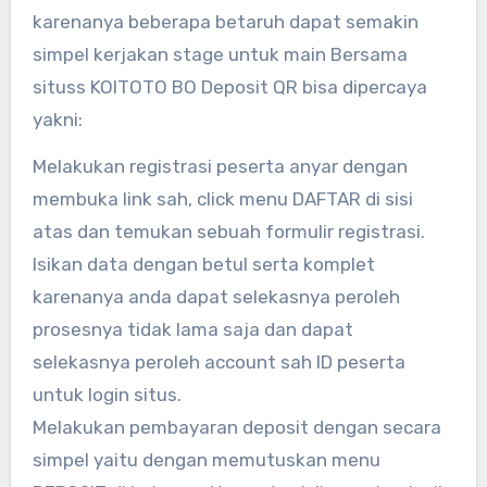
karenanya beberapa betaruh dapat semakin
simpel kerjakan stage untuk main Bersama
situss KOITOTO BO Deposit QR bisa dipercaya
yakni:
Melakukan registrasi peserta anyar dengan
membuka link sah, click menu DAFTAR di sisi
atas dan temukan sebuah formulir registrasi.
Isikan data dengan betul serta komplet
karenanya anda dapat selekasnya peroleh
prosesnya tidak lama saja dan dapat
selekasnya peroleh account sah ID peserta
untuk login situs.
Melakukan pembayaran deposit dengan secara
simpel yaitu dengan memutuskan menu