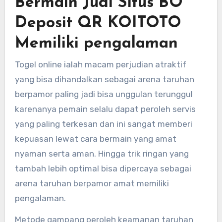
Bermain Judi Situs BO
Deposit QR KOITOTO
Memiliki pengalaman
Togel online ialah macam perjudian atraktif
yang bisa dihandalkan sebagai arena taruhan
berpamor paling jadi bisa unggulan terunggul
karenanya pemain selalu dapat peroleh servis
yang paling terkesan dan ini sangat memberi
kepuasan lewat cara bermain yang amat
nyaman serta aman. Hingga trik ringan yang
tambah lebih optimal bisa dipercaya sebagai
arena taruhan berpamor amat memiliki
pengalaman.
Metode gampang peroleh keamanan taruhan