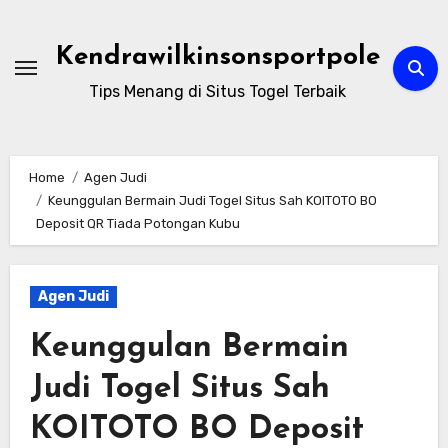
Skip
to
Kendrawilkinsonsportpole
content
Tips Menang di Situs Togel Terbaik
Home
Agen Judi
Keunggulan Bermain Judi Togel Situs Sah KOITOTO BO
Deposit QR Tiada Potongan Kubu
Agen Judi
Keunggulan Bermain
Judi Togel Situs Sah
KOITOTO BO Deposit