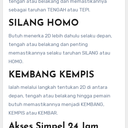
tengah atau belakang dan memastikannya
sebagai taruhan TENGAH atau TEPI.
SILANG HOMO
Butuh menerka 2D lebih dahulu selaku depan,
tengah atau belakang dan penting
memastikannya selaku taruhan SILANG atau
HOMO.
KEMBANG KEMPIS
Ialah melalui langkah tentukan 2D di antara
depan, tengah atau belakang hingga pemain
butuh memastikannya menjadi KEMBANG,
KEMPIS atau KEMBAR.
Akses Simpel 24 Jam,