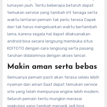
lumayan jauh. Tentu beberapa betaruh dapat
temukan service yang tambah irit tenaga serta
waktu lantaran pemain tak perlu terasa Capek
dan tak harus mengeluarkan waktu bertambah
lama, karena segala hal dapat dilaksanakan
android bisa secara langsung membuka situs
KOITOTO dengan cara langsung serta pasang
taruhan didalamnya dengan akses lancar.
Makin aman serta bebas
Semuanya pemain pasti akan terasa selalu lebih
nyaman dan aman Saat dapat temukan service
site yang telah mempunyai engine lebih modern.
Seluruh pemain tentu mungkin merasai
spekulasi yang tambah menarik jadi bisa