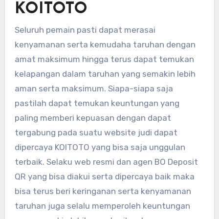
KOITOTO
Seluruh pemain pasti dapat merasai
kenyamanan serta kemudaha taruhan dengan
amat maksimum hingga terus dapat temukan
kelapangan dalam taruhan yang semakin lebih
aman serta maksimum. Siapa-siapa saja
pastilah dapat temukan keuntungan yang
paling memberi kepuasan dengan dapat
tergabung pada suatu website judi dapat
dipercaya KOITOTO yang bisa saja unggulan
terbaik. Selaku web resmi dan agen BO Deposit
QR yang bisa diakui serta dipercaya baik maka
bisa terus beri keringanan serta kenyamanan
taruhan juga selalu memperoleh keuntungan