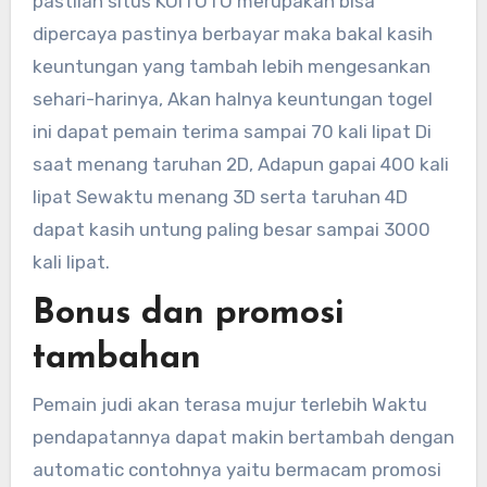
pastilah situs KOITOTO merupakan bisa
dipercaya pastinya berbayar maka bakal kasih
keuntungan yang tambah lebih mengesankan
sehari-harinya, Akan halnya keuntungan togel
ini dapat pemain terima sampai 70 kali lipat Di
saat menang taruhan 2D, Adapun gapai 400 kali
lipat Sewaktu menang 3D serta taruhan 4D
dapat kasih untung paling besar sampai 3000
kali lipat.
Bonus dan promosi
tambahan
Pemain judi akan terasa mujur terlebih Waktu
pendapatannya dapat makin bertambah dengan
automatic contohnya yaitu bermacam promosi