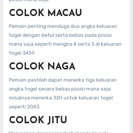
COLOK MACAU
Pemain penting menduga dua angka keluaran
togel dengan betul serta bebas pada posisi
mana saja seperti mengira 4 serta 5 di keluaran
togel 3459.
COLOK NAGA
Pemain pastilah dapat menerka tiga keluaran
angka togel secara bebas posisi mana saja
misalnya menerka 320 untuk keluaran togel
seperti 2043.
COLOK JITU