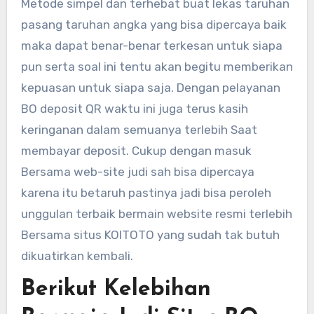
Metode simpel dan terhebat buat lekas taruhan
pasang taruhan angka yang bisa dipercaya baik
maka dapat benar-benar terkesan untuk siapa
pun serta soal ini tentu akan begitu memberikan
kepuasan untuk siapa saja. Dengan pelayanan
BO deposit QR waktu ini juga terus kasih
keringanan dalam semuanya terlebih Saat
membayar deposit. Cukup dengan masuk
Bersama web-site judi sah bisa dipercaya
karena itu betaruh pastinya jadi bisa peroleh
unggulan terbaik bermain website resmi terlebih
Bersama situs KOITOTO yang sudah tak butuh
dikuatirkan kembali.
Berikut Kelebihan