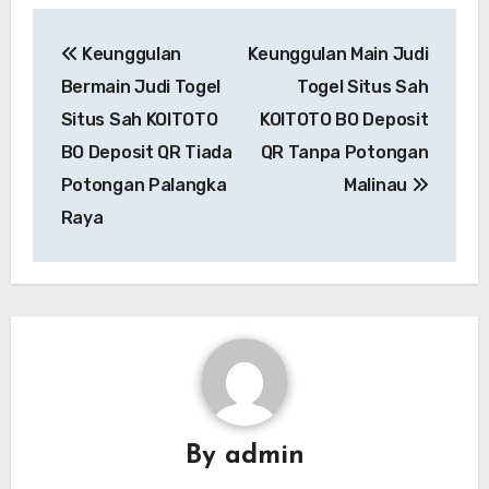
Post
Keunggulan
Keunggulan Main Judi
navigation
Bermain Judi Togel
Togel Situs Sah
Situs Sah KOITOTO
KOITOTO BO Deposit
BO Deposit QR Tiada
QR Tanpa Potongan
Potongan Palangka
Malinau
Raya
By
admin