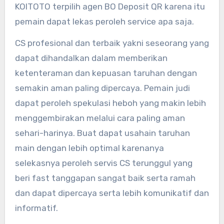
KOITOTO terpilih agen BO Deposit QR karena itu
pemain dapat lekas peroleh service apa saja.
CS profesional dan terbaik yakni seseorang yang
dapat dihandalkan dalam memberikan
ketenteraman dan kepuasan taruhan dengan
semakin aman paling dipercaya. Pemain judi
dapat peroleh spekulasi heboh yang makin lebih
menggembirakan melalui cara paling aman
sehari-harinya. Buat dapat usahain taruhan
main dengan lebih optimal karenanya
selekasnya peroleh servis CS terunggul yang
beri fast tanggapan sangat baik serta ramah
dan dapat dipercaya serta lebih komunikatif dan
informatif.