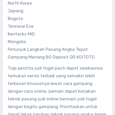
North Korea
Jepang
Bogota
Tennese Eve
Kentacky MID
Mongolia
Petunjuk Langkah Pasang Angka Tepat
Gampang Menang BO Deposit QR KOITOTO
Tiap pecinta judi togel pasti dapat selekasnya
temukan servis terbaik yang semakin lebih
terkesan khususnya lewat cara gampang
dengan cara online. pemain dapat kerjakan
teknik pasang judi online bermain judi togel
dengan begitu gampang. Prioritaskan untuk
dapat lekas taruhan teknik pasang angka dalam