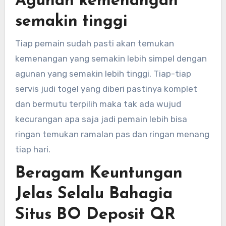
Agunan kemenangan
semakin tinggi
Tiap pemain sudah pasti akan temukan
kemenangan yang semakin lebih simpel dengan
agunan yang semakin lebih tinggi. Tiap-tiap
servis judi togel yang diberi pastinya komplet
dan bermutu terpilih maka tak ada wujud
kecurangan apa saja jadi pemain lebih bisa
ringan temukan ramalan pas dan ringan menang
tiap hari.
Beragam Keuntungan
Jelas Selalu Bahagia
Situs BO Deposit QR