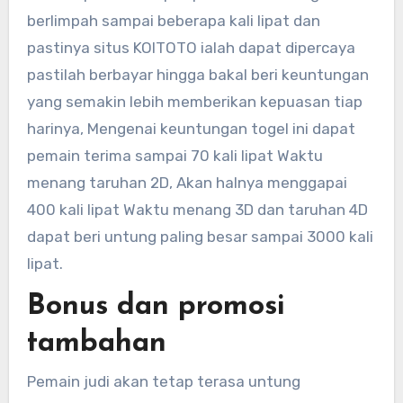
berlimpah sampai beberapa kali lipat dan
pastinya situs KOITOTO ialah dapat dipercaya
pastilah berbayar hingga bakal beri keuntungan
yang semakin lebih memberikan kepuasan tiap
harinya, Mengenai keuntungan togel ini dapat
pemain terima sampai 70 kali lipat Waktu
menang taruhan 2D, Akan halnya menggapai
400 kali lipat Waktu menang 3D dan taruhan 4D
dapat beri untung paling besar sampai 3000 kali
lipat.
Bonus dan promosi
tambahan
Pemain judi akan tetap terasa untung