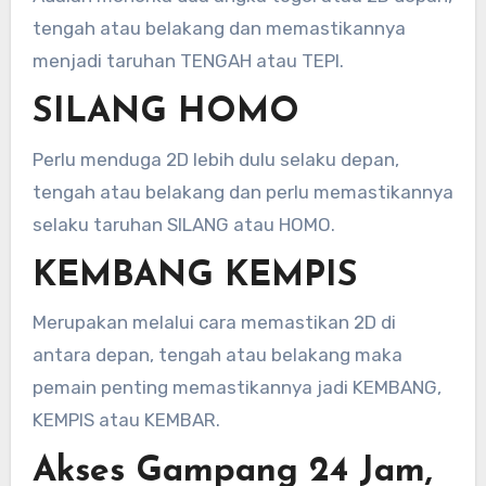
tengah atau belakang dan memastikannya
menjadi taruhan TENGAH atau TEPI.
SILANG HOMO
Perlu menduga 2D lebih dulu selaku depan,
tengah atau belakang dan perlu memastikannya
selaku taruhan SILANG atau HOMO.
KEMBANG KEMPIS
Merupakan melalui cara memastikan 2D di
antara depan, tengah atau belakang maka
pemain penting memastikannya jadi KEMBANG,
KEMPIS atau KEMBAR.
Akses Gampang 24 Jam,