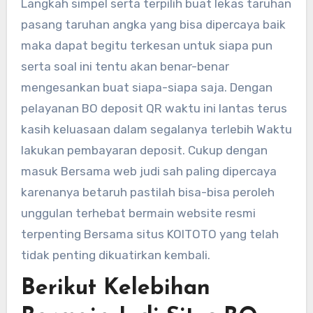
Langkah simpel serta terpilih buat lekas taruhan
pasang taruhan angka yang bisa dipercaya baik
maka dapat begitu terkesan untuk siapa pun
serta soal ini tentu akan benar-benar
mengesankan buat siapa-siapa saja. Dengan
pelayanan BO deposit QR waktu ini lantas terus
kasih keluasaan dalam segalanya terlebih Waktu
lakukan pembayaran deposit. Cukup dengan
masuk Bersama web judi sah paling dipercaya
karenanya betaruh pastilah bisa-bisa peroleh
unggulan terhebat bermain website resmi
terpenting Bersama situs KOITOTO yang telah
tidak penting dikuatirkan kembali.
Berikut Kelebihan