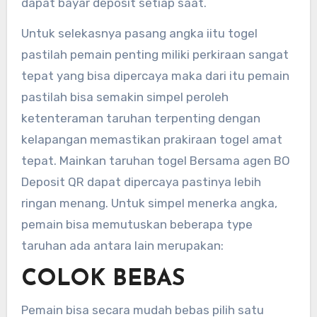
dapat bayar deposit setiap saat.
Untuk selekasnya pasang angka iitu togel
pastilah pemain penting miliki perkiraan sangat
tepat yang bisa dipercaya maka dari itu pemain
pastilah bisa semakin simpel peroleh
ketenteraman taruhan terpenting dengan
kelapangan memastikan prakiraan togel amat
tepat. Mainkan taruhan togel Bersama agen BO
Deposit QR dapat dipercaya pastinya lebih
ringan menang. Untuk simpel menerka angka,
pemain bisa memutuskan beberapa type
taruhan ada antara lain merupakan:
COLOK BEBAS
Pemain bisa secara mudah bebas pilih satu