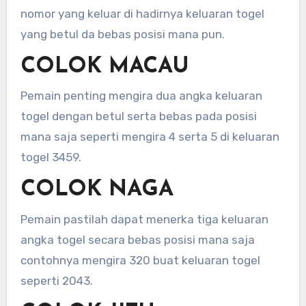
nomor yang keluar di hadirnya keluaran togel
yang betul da bebas posisi mana pun.
COLOK MACAU
Pemain penting mengira dua angka keluaran
togel dengan betul serta bebas pada posisi
mana saja seperti mengira 4 serta 5 di keluaran
togel 3459.
COLOK NAGA
Pemain pastilah dapat menerka tiga keluaran
angka togel secara bebas posisi mana saja
contohnya mengira 320 buat keluaran togel
seperti 2043.