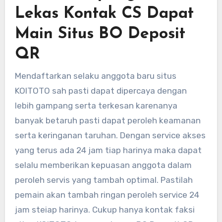
Lekas Kontak CS Dapat
Main Situs BO Deposit
QR
Mendaftarkan selaku anggota baru situs
KOITOTO sah pasti dapat dipercaya dengan
lebih gampang serta terkesan karenanya
banyak betaruh pasti dapat peroleh keamanan
serta keringanan taruhan. Dengan service akses
yang terus ada 24 jam tiap harinya maka dapat
selalu memberikan kepuasan anggota dalam
peroleh servis yang tambah optimal. Pastilah
pemain akan tambah ringan peroleh service 24
jam steiap harinya. Cukup hanya kontak faksi