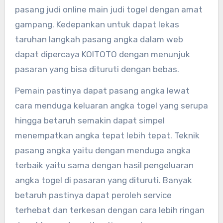
pasang judi online main judi togel dengan amat
gampang. Kedepankan untuk dapat lekas
taruhan langkah pasang angka dalam web
dapat dipercaya KOITOTO dengan menunjuk
pasaran yang bisa dituruti dengan bebas.
Pemain pastinya dapat pasang angka lewat
cara menduga keluaran angka togel yang serupa
hingga betaruh semakin dapat simpel
menempatkan angka tepat lebih tepat. Teknik
pasang angka yaitu dengan menduga angka
terbaik yaitu sama dengan hasil pengeluaran
angka togel di pasaran yang dituruti. Banyak
betaruh pastinya dapat peroleh service
terhebat dan terkesan dengan cara lebih ringan