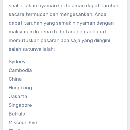
soal ini akan nyaman serta aman dapat taruhan
secara termudah dan mengesankan. Anda
dapat taruhan yang semakin nyaman dengan
maksimum karena itu betaruh pasti dapat
memutuskan pasaran apa saja yang diingini
salah satunya ialah:
Sydney
Cambodia
China
Hongkong
Jakarta
Singapore
Buffalo
Missouri Eve