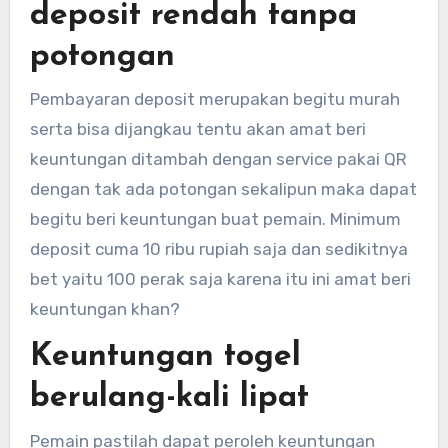
deposit rendah tanpa
potongan
Pembayaran deposit merupakan begitu murah
serta bisa dijangkau tentu akan amat beri
keuntungan ditambah dengan service pakai QR
dengan tak ada potongan sekalipun maka dapat
begitu beri keuntungan buat pemain. Minimum
deposit cuma 10 ribu rupiah saja dan sedikitnya
bet yaitu 100 perak saja karena itu ini amat beri
keuntungan khan?
Keuntungan togel
berulang-kali lipat
Pemain pastilah dapat peroleh keuntungan