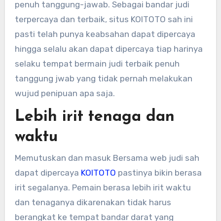
penuh tanggung-jawab. Sebagai bandar judi
terpercaya dan terbaik, situs KOITOTO sah ini
pasti telah punya keabsahan dapat dipercaya
hingga selalu akan dapat dipercaya tiap harinya
selaku tempat bermain judi terbaik penuh
tanggung jwab yang tidak pernah melakukan
wujud penipuan apa saja.
Lebih irit tenaga dan
waktu
Memutuskan dan masuk Bersama web judi sah
dapat dipercaya
KOITOTO
pastinya bikin berasa
irit segalanya. Pemain berasa lebih irit waktu
dan tenaganya dikarenakan tidak harus
berangkat ke tempat bandar darat yang