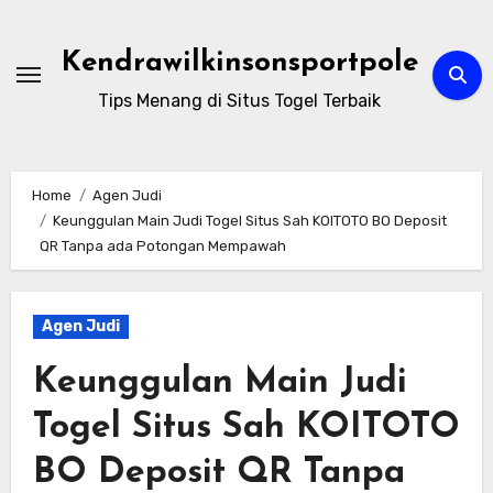
Skip
to
Kendrawilkinsonsportpole
content
Tips Menang di Situs Togel Terbaik
Home
Agen Judi
Keunggulan Main Judi Togel Situs Sah KOITOTO BO Deposit
QR Tanpa ada Potongan Mempawah
Agen Judi
Keunggulan Main Judi
Togel Situs Sah KOITOTO
BO Deposit QR Tanpa