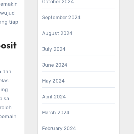
October 2024
semakin
a wujud
September 2024
ng tiap
August 2024
osit
July 2024
June 2024
 dari
elas
May 2024
ling
April 2024
bisa
roleh
March 2024
 pemain
February 2024