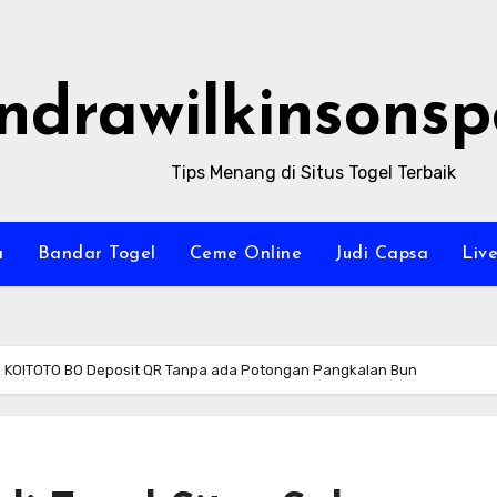
ndrawilkinsonsp
Tips Menang di Situs Togel Terbaik
a
Bandar Togel
Ceme Online
Judi Capsa
Liv
ah KOITOTO BO Deposit QR Tanpa ada Potongan Pangkalan Bun