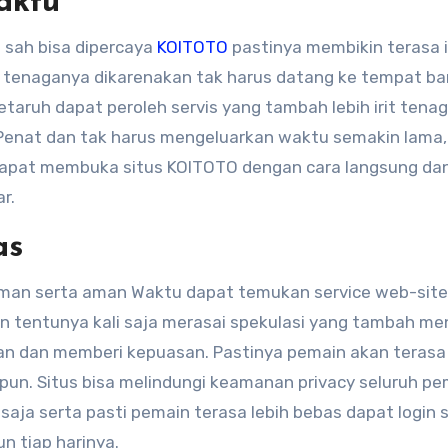
aktu
sah bisa dipercaya
KOITOTO
pastinya membikin terasa i
ta tenaganya dikarenakan tak harus datang ke tempat b
taruh dapat peroleh servis yang tambah lebih irit tenag
 Penat dan tak harus mengeluarkan waktu semakin lama
dapat membuka situs KOITOTO dengan cara langsung da
r.
as
yaman serta aman Waktu dapat temukan service web-site
in tentunya kali saja merasai spekulasi yang tambah me
man dan memberi kepuasan. Pastinya pemain akan terasa
un. Situs bisa melindungi keamanan privacy seluruh pe
aja serta pasti pemain terasa lebih bebas dapat login 
n tiap harinya.