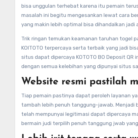
bisa unggulan terhebat karena itu pemain teru
masalah ini begitu mengesankan lewat cara b
yang makin lebih optimal bisa dihandalkan jadi
Trik ringan temukan keamanan taruhan togel pa
KOITOTO terpercaya serta terbaik yang jadi b
situs dapat dipercaya KOTOTO BO Deposit QR in
dengan semua kelebihan yang dipunyai situs sa
Website resmi pastilah 
Tiap pemain pastinya dapat peroleh layanan ya
tambah lebih penuh tanggung-jawab. Menjadi bro
telah mempunyai legitimasi dapat dipercaya m
bermain judi terpilih penuh tanggung jwab yan