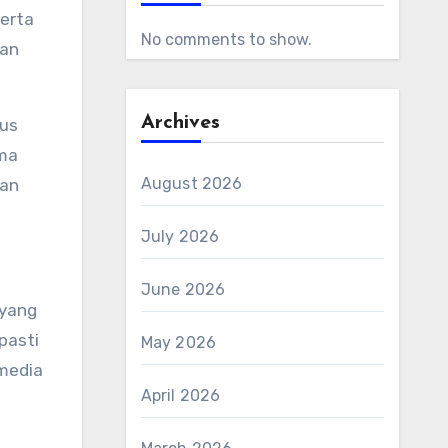
serta
No comments to show.
gan
Archives
tus
ama
August 2026
han
July 2026
June 2026
 yang
pasti
May 2026
 media
April 2026