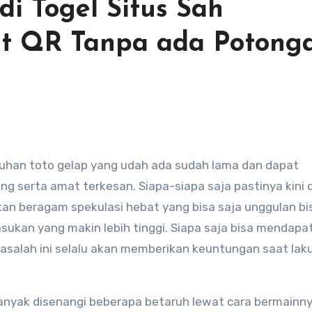
i Togel Situs Sah
t QR Tanpa ada Potong
ng serta amat terkesan. Siapa-siapa saja pastinya kini 
n beragam spekulasi hebat yang bisa saja unggulan bi
ukan yang makin lebih tinggi. Siapa saja bisa mendapa
masalah ini selalu akan memberikan keuntungan saat lak
banyak disenangi beberapa betaruh lewat cara bermainn