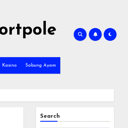
ortpole
e Kasino
Sabung Ayam
Search