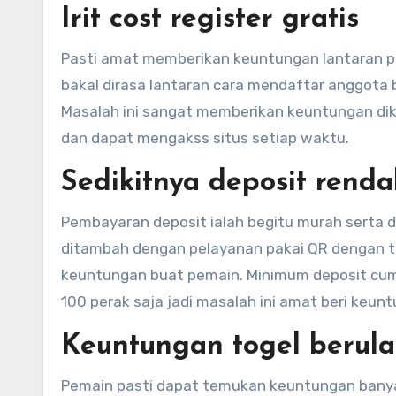
Irit cost register gratis
Pasti amat memberikan keuntungan lantaran pema
bakal dirasa lantaran cara mendaftar anggota b
Masalah ini sangat memberikan keuntungan dik
dan dapat mengakss situs setiap waktu.
Sedikitnya deposit rend
Pembayaran deposit ialah begitu murah serta 
ditambah dengan pelayanan pakai QR dengan t
keuntungan buat pemain. Minimum deposit cuma
100 perak saja jadi masalah ini amat beri keun
Keuntungan togel berulan
Pemain pasti dapat temukan keuntungan banyak