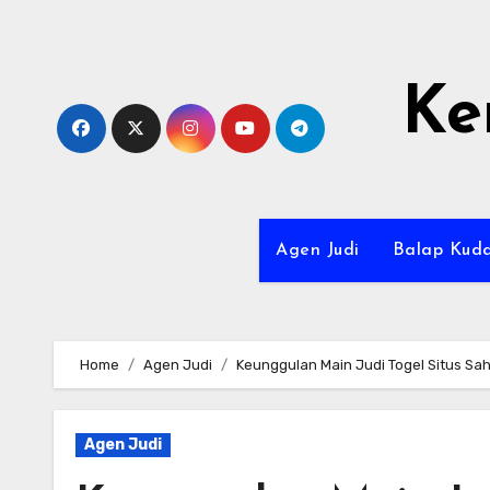
Skip
to
content
Ke
Agen Judi
Balap Kud
Home
Agen Judi
Keunggulan Main Judi Togel Situs S
Agen Judi