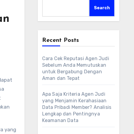
Search
an
Recent Posts
Cara Cek Reputasi Agen Judi
Sebelum Anda Memutuskan
untuk Bergabung Dengan
Aman dan Tepat
dapat
sa
Apa Saja Kriteria Agen Judi
t
yang Menjamin Kerahasiaan
ukan
Data Pribadi Member? Analisis
Lengkap dan Pentingnya
Keamanan Data
ya yang