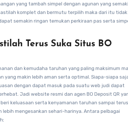
enangan yang tambah simpel dengan agunan yang semaki
 pastilah komplet dan bermutu terpilih maka dari itu tida
apat semakin ringan temukan perkiraan pas serta simp
tilah Terus Suka Situs BO
amanan dan kemudaha taruhan yang paling maksimum ma
n yang makin lebih aman serta optimal. Siapa-siapa saj
asan dengan dapat masuk pada suatu web judi dapat
erhebat. Jadi website resmi dan agen BO Deposit QR ya
us beri keluasaan serta kenyamanan taruhan sampai teru
ebih mengesankan sehari-harinya. Antara pelbagai
h;