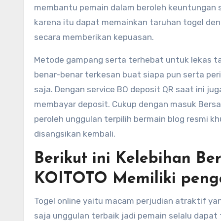
membantu pemain dalam beroleh keuntungan se
karena itu dapat memainkan taruhan togel den
secara memberikan kepuasan.
Metode gampang serta terhebat untuk lekas ta
benar-benar terkesan buat siapa pun serta per
saja. Dengan service BO deposit QR saat ini j
membayar deposit. Cukup dengan masuk Bersama 
peroleh unggulan terpilih bermain blog resmi 
disangsikan kembali.
Berikut ini Kelebihan B
KOITOTO Memiliki pen
Togel online yaitu macam perjudian atraktif ya
saja unggulan terbaik jadi pemain selalu dapat 