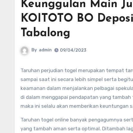
Keunggulan Main Jud
KOITOTO BO Deposi
Tabalong
By
admin
09/04/2023
Taruhan perjudian togel merupakan tempat taruhan toto gelap yang telah ada lama serta dapat dimainkan
sampai saat ini secara lebih simpel serta begit
keamanan dalam menjalankan pelbagai spekulas
di dalam menggapai pendapatan yang tambah tin
maka ini selalu akan memberikan keuntungan s
Taruhan togel online banyak pengagumnya sert
yang tambah aman serta optimal. Ditambah lagi