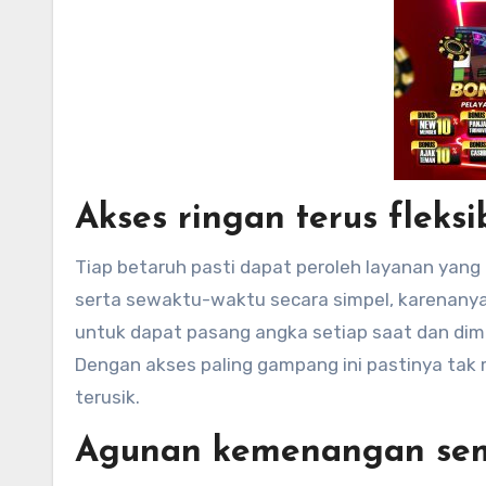
Akses ringan terus fleksi
Tiap betaruh pasti dapat peroleh layanan yang
serta sewaktu-waktu secara simpel, karenany
untuk dapat pasang angka setiap saat dan d
Dengan akses paling gampang ini pastinya tak
terusik.
Agunan kemenangan sem