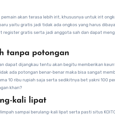
pemain akan terasa lebih irit, khususnya untuk irit ong
ru yaitu gratis jadi tidak ada ongkos yang harus dibayar
register gratis serta jadi anggota sah dan dapat men
ah tanpa potongan
n dapat dijangkau tentu akan begitu memberikan keu
idak ada potongan benar-benar maka bisa sangat memb
a 10 ribu rupiah saja serta sedikitnya bet yakni 100 pe
ungan khan?
g-kali lipat
impah sampai berulang-kali lipat serta pasti situs KOI