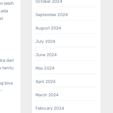
October 2024
n lebih
k ada
September 2024
el
August 2024
July 2024
June 2024
ka dari
a tentu
May 2024
April 2024
ng bisa
s-
March 2024
February 2024