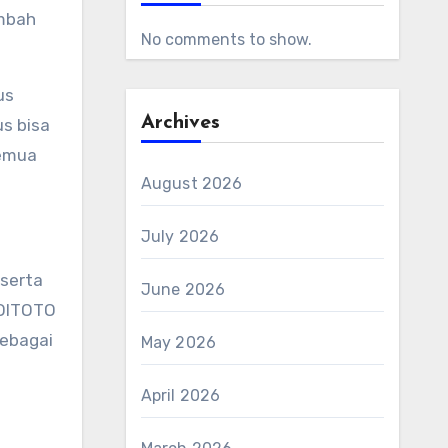
ambah
No comments to show.
us
Archives
us bisa
semua
August 2026
July 2026
 serta
June 2026
KOITOTO
sebagai
May 2026
April 2026