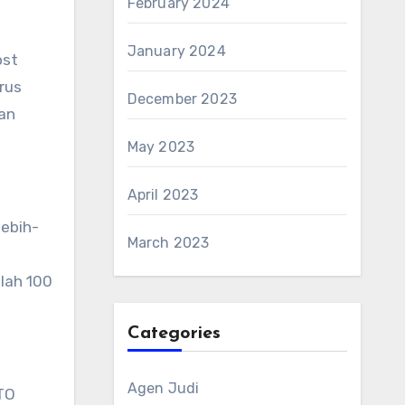
February 2024
January 2024
ost
rus
December 2023
dan
May 2023
April 2023
lebih-
March 2023
lah 100
Categories
Agen Judi
OTO