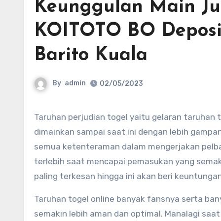
Keunggulan Main Jud
KOITOTO BO Deposi
Barito Kuala
By
admin
02/05/2023
Taruhan perjudian togel yaitu gelaran taruhan toto gelap yang udah ada sudah sejak lama serta dapat
dimainkan sampai saat ini dengan lebih gampang
semua ketenteraman dalam mengerjakan pelbaga
terlebih saat mencapai pemasukan yang semakin 
paling terkesan hingga ini akan beri keuntunga
Taruhan togel online banyak fansnya serta ba
semakin lebih aman dan optimal. Manalagi saat 