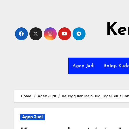
Skip
to
content
Ke
Agen Judi
Balap Kud
Home
Agen Judi
Keunggulan Main Judi Togel Situs Sa
Agen Judi