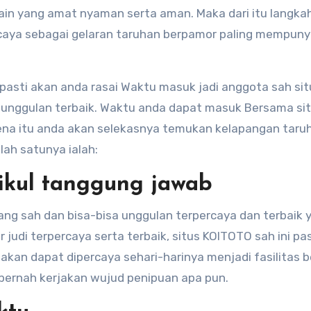
in yang amat nyaman serta aman. Maka dari itu langka
caya sebagai gelaran taruhan berpamor paling mempuny
pasti akan anda rasai Waktu masuk jadi anggota sah sit
a unggulan terbaik. Waktu anda dapat masuk Bersama si
rena itu anda akan selekasnya temukan kelapangan taru
lah satunya ialah:
ikul tanggung jawab
ng sah dan bisa-bisa unggulan terpercaya dan terbaik 
udi terpercaya serta terbaik, situs KOITOTO sah ini pas
kan dapat dipercaya sehari-harinya menjadi fasilitas 
 pernah kerjakan wujud penipuan apa pun.