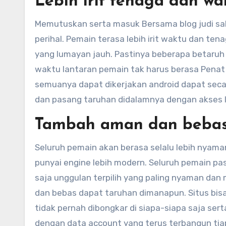
Lebih irit tenaga dan wa
Memutuskan serta masuk Bersama blog judi sa
perihal. Pemain terasa lebih irit waktu dan te
yang lumayan jauh. Pastinya beberapa betaruh d
waktu lantaran pemain tak harus berasa Penat
semuanya dapat dikerjakan android dapat sec
dan pasang taruhan didalamnya dengan akses l
Tambah aman dan beba
Seluruh pemain akan berasa selalu lebih nya
punyai engine lebih modern. Seluruh pemain pas
saja unggulan terpilih yang paling nyaman da
dan bebas dapat taruhan dimanapun. Situs b
tidak pernah dibongkar di siapa-siapa saja sert
dengan data account yang terus terbangun tiap