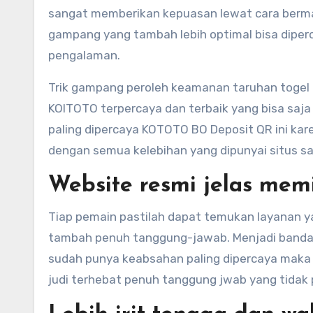
sangat memberikan kepuasan lewat cara berma
gampang yang tambah lebih optimal bisa diper
pengalaman.
Trik gampang peroleh keamanan taruhan togel 
KOITOTO terpercaya dan terbaik yang bisa saj
paling dipercaya KOTOTO BO Deposit QR ini ka
dengan semua kelebihan yang dipunyai situs sa
Website resmi jelas mem
Tiap pemain pastilah dapat temukan layanan ya
tambah penuh tanggung-jawab. Menjadi bandar j
sudah punya keabsahan paling dipercaya maka a
judi terhebat penuh tanggung jwab yang tidak