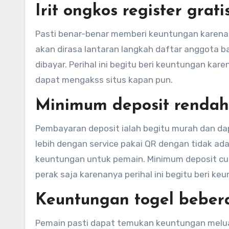
Irit ongkos register grati
Pasti benar-benar memberi keuntungan karena pem
akan dirasa lantaran langkah daftar anggota 
dibayar. Perihal ini begitu beri keuntungan kar
dapat mengakss situs kapan pun.
Minimum deposit rendah
Pembayaran deposit ialah begitu murah dan da
lebih dengan service pakai QR dengan tidak a
keuntungan untuk pemain. Minimum deposit cum
perak saja karenanya perihal ini begitu beri k
Keuntungan togel bebera
Pemain pasti dapat temukan keuntungan meluap