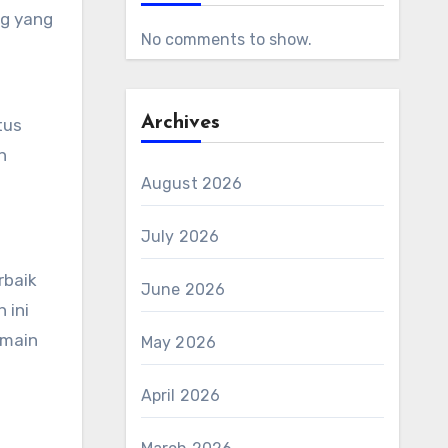
g yang
No comments to show.
Archives
tus
n
August 2026
July 2026
rbaik
June 2026
 ini
rmain
May 2026
April 2026