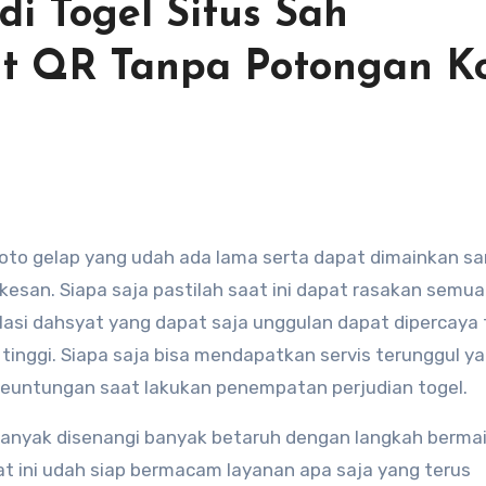
i Togel Situs Sah
t QR Tanpa Potongan K
rkesan. Siapa saja pastilah saat ini dapat rasakan semua
i dahsyat yang dapat saja unggulan dapat dipercaya t
inggi. Siapa saja bisa mendapatkan servis terunggul y
i keuntungan saat lakukan penempatan perjudian togel.
banyak disenangi banyak betaruh dengan langkah berma
 ini udah siap bermacam layanan apa saja yang terus