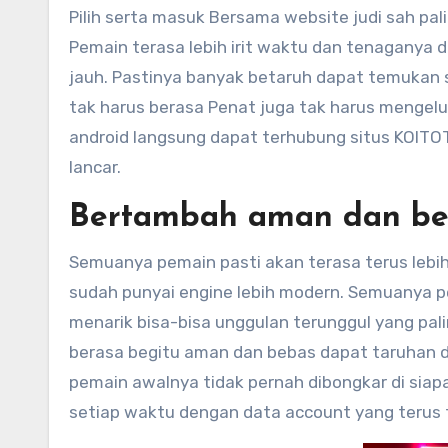
Pilih serta masuk Bersama website judi sah pal
Pemain terasa lebih irit waktu dan tenaganya 
jauh. Pastinya banyak betaruh dapat temukan s
tak harus berasa Penat juga tak harus mengelu
android langsung dapat terhubung situs KOIT
lancar.
Bertambah aman dan be
Semuanya pemain pasti akan terasa terus lebi
sudah punyai engine lebih modern. Semuanya pe
menarik bisa-bisa unggulan terunggul yang pa
berasa begitu aman dan bebas dapat taruhan 
pemain awalnya tidak pernah dibongkar di siapa
setiap waktu dengan data account yang terus t