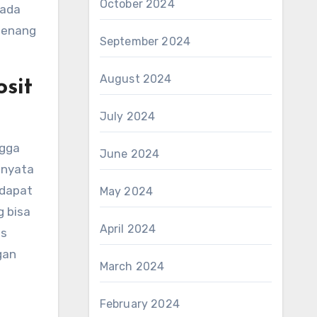
October 2024
 ada
menang
September 2024
August 2024
sit
July 2024
ngga
June 2024
 nyata
 dapat
May 2024
g bisa
April 2024
us
gan
March 2024
February 2024