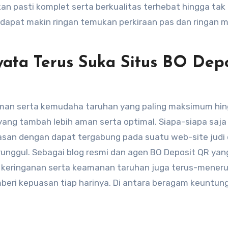
ihkan pasti komplet serta berkualitas terhebat hingga tak
dapat makin ringan temukan perkiraan pas dan ringan 
ta Terus Suka Situs BO Depo
aman serta kemudaha taruhan yang paling maksimum hi
yang tambah lebih aman serta optimal. Siapa-siapa saja
san dengan dapat tergabung pada suatu web-site judi
unggul. Sebagai blog resmi dan agen BO Deposit QR yan
ih keringanan serta keamanan taruhan juga terus-mener
eri kepuasan tiap harinya. Di antara beragam keuntun