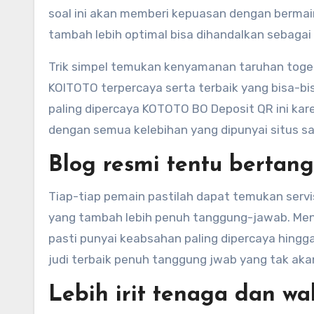
soal ini akan memberi kepuasan dengan berm
tambah lebih optimal bisa dihandalkan sebagai
Trik simpel temukan kenyamanan taruhan togel
KOITOTO terpercaya serta terbaik yang bisa-bi
paling dipercaya KOTOTO BO Deposit QR ini ka
dengan semua kelebihan yang dipunyai situs sa
Blog resmi tentu bertan
Tiap-tiap pemain pastilah dapat temukan servi
yang tambah lebih penuh tanggung-jawab. Menjad
pasti punyai keabsahan paling dipercaya hingga
judi terbaik penuh tanggung jwab yang tak ak
Lebih irit tenaga dan wa