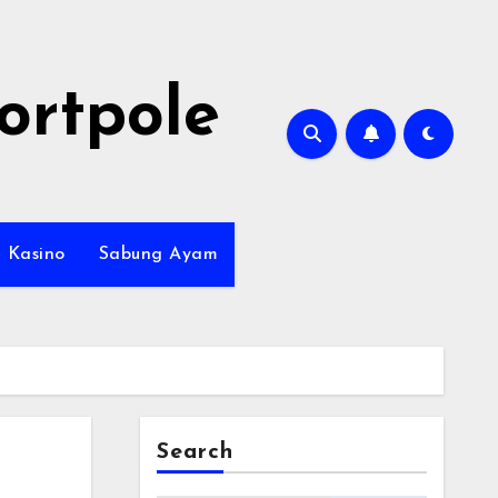
ortpole
e Kasino
Sabung Ayam
Search