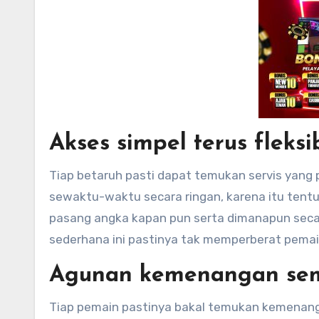
Akses simpel terus fleksi
Tiap betaruh pasti dapat temukan servis yang p
sewaktu-waktu secara ringan, karena itu ten
pasang angka kapan pun serta dimanapun secar
sederhana ini pastinya tak memperberat pemain 
Agunan kemenangan sem
Tiap pemain pastinya bakal temukan kemenang