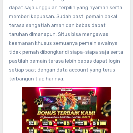
dapat saja unggulan terpilih yang nyaman serta
memberi kepuasan. Sudah pasti pemain bakal
terasa sangatlah aman dan bebas dapat
taruhan dimanapun. Situs bisa mengawasi
keamanan khusus semuanya pemain awalnya
tidak pernah dibongkar di siapa-siapa saja serta
pastilah pemain terasa lebih bebas dapat login
setiap saat dengan data account yang terus
terbangun tiap harinya.