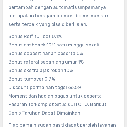
bertambah dengan automatis umpamanya
merupakan beragam promosi bonus menarik
serta terbaik yang bisa diberi ialah:
Bonus Reff full bet 0.1%
Bonus cashback 10% satu minggu sekali
Bonus deposit harian peserta 5%
Bonus referal sepanjang umur 1%
Bonus ekstra ajak rekan 10%
Bonus turnover 0.7%
Discount permainan togel 66.5%
Moment dan hadiah bagus untuk peserta
Pasaran Terkomplet Situs KOITOTO, Berikut
Jenis Taruhan Dapat Dimainkan!
Tiap pemain sudah pasti dapat peroleh layanan