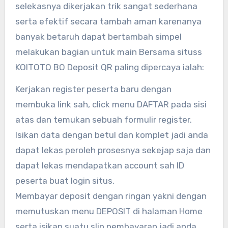
selekasnya dikerjakan trik sangat sederhana
serta efektif secara tambah aman karenanya
banyak betaruh dapat bertambah simpel
melakukan bagian untuk main Bersama situss
KOITOTO BO Deposit QR paling dipercaya ialah:
Kerjakan register peserta baru dengan
membuka link sah, click menu DAFTAR pada sisi
atas dan temukan sebuah formulir register.
Isikan data dengan betul dan komplet jadi anda
dapat lekas peroleh prosesnya sekejap saja dan
dapat lekas mendapatkan account sah ID
peserta buat login situs.
Membayar deposit dengan ringan yakni dengan
memutuskan menu DEPOSIT di halaman Home
serta isikan suatu slip pembayaran jadi anda