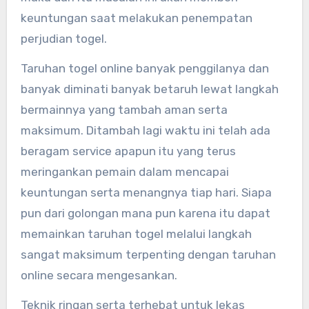
keuntungan saat melakukan penempatan
perjudian togel.
Taruhan togel online banyak penggilanya dan
banyak diminati banyak betaruh lewat langkah
bermainnya yang tambah aman serta
maksimum. Ditambah lagi waktu ini telah ada
beragam service apapun itu yang terus
meringankan pemain dalam mencapai
keuntungan serta menangnya tiap hari. Siapa
pun dari golongan mana pun karena itu dapat
memainkan taruhan togel melalui langkah
sangat maksimum terpenting dengan taruhan
online secara mengesankan.
Teknik ringan serta terhebat untuk lekas