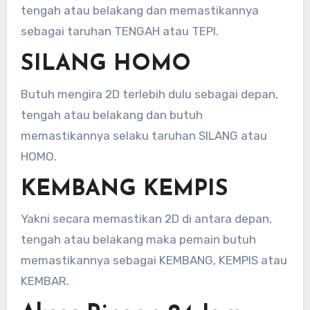
tengah atau belakang dan memastikannya
sebagai taruhan TENGAH atau TEPI.
SILANG HOMO
Butuh mengira 2D terlebih dulu sebagai depan,
tengah atau belakang dan butuh
memastikannya selaku taruhan SILANG atau
HOMO.
KEMBANG KEMPIS
Yakni secara memastikan 2D di antara depan,
tengah atau belakang maka pemain butuh
memastikannya sebagai KEMBANG, KEMPIS atau
KEMBAR.