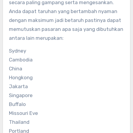
secara paling gampang serta mengesankan.
Anda dapat taruhan yang bertambah nyaman
dengan maksimum jadi betaruh pastinya dapat
memutuskan pasaran apa saja yang dibutuhkan
antara lain merupakan:
Sydney
Cambodia
China
Hongkong
Jakarta
Singapore
Buffalo
Missouri Eve
Thailand
Portland