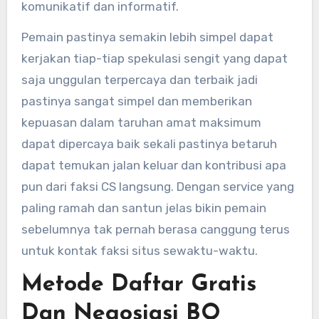
komunikatif dan informatif.
Pemain pastinya semakin lebih simpel dapat
kerjakan tiap-tiap spekulasi sengit yang dapat
saja unggulan terpercaya dan terbaik jadi
pastinya sangat simpel dan memberikan
kepuasan dalam taruhan amat maksimum
dapat dipercaya baik sekali pastinya betaruh
dapat temukan jalan keluar dan kontribusi apa
pun dari faksi CS langsung. Dengan service yang
paling ramah dan santun jelas bikin pemain
sebelumnya tak pernah berasa canggung terus
untuk kontak faksi situs sewaktu-waktu.
Metode Daftar Gratis
Dan Negosiasi BO