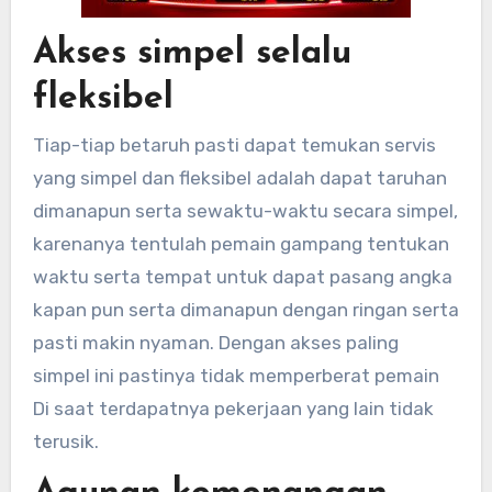
Akses simpel selalu
fleksibel
Tiap-tiap betaruh pasti dapat temukan servis
yang simpel dan fleksibel adalah dapat taruhan
dimanapun serta sewaktu-waktu secara simpel,
karenanya tentulah pemain gampang tentukan
waktu serta tempat untuk dapat pasang angka
kapan pun serta dimanapun dengan ringan serta
pasti makin nyaman. Dengan akses paling
simpel ini pastinya tidak memperberat pemain
Di saat terdapatnya pekerjaan yang lain tidak
terusik.