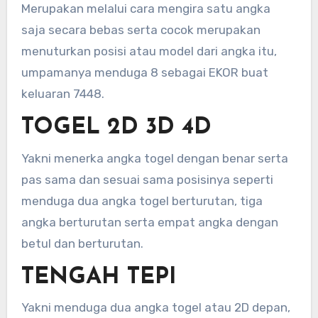
Merupakan melalui cara mengira satu angka
saja secara bebas serta cocok merupakan
menuturkan posisi atau model dari angka itu,
umpamanya menduga 8 sebagai EKOR buat
keluaran 7448.
TOGEL 2D 3D 4D
Yakni menerka angka togel dengan benar serta
pas sama dan sesuai sama posisinya seperti
menduga dua angka togel berturutan, tiga
angka berturutan serta empat angka dengan
betul dan berturutan.
TENGAH TEPI
Yakni menduga dua angka togel atau 2D depan,