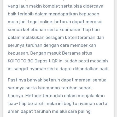
yang jauh makin komplet serta bisa dipercaya
baik terlebih dalam mendapatkan kepuasan
main judi togel online. betaruh dapat merasai
semua kehebohan serta keamanan tiap hari
dalam melakukan beragam ketenteraman dan
serunya taruhan dengan cara memberikan
kepuasan. Dengan masuk Bersama situs
KOITOTO BO Deposit QR ini sudah pasti masalah
ini sangat nyaman serta dapat dihandalkan baik.
Pastinya banyak betaruh dapat merasai semua
serunya serta keamanan taruhan sehari-
harinya. Metode termudah dalam menjalankan
tiap-tiap betaruh maka ini begitu nyaman serta
aman dapat taruhan melalui cara paling