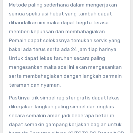
Metode paling sederhana dalam mengerjakan
semua spekulasi hebat yang tambah dapat
dihandalkan iini maka dapat begitu terasa
memberi kepuasan dan membahagiakan.
Pemain dapat selekasnya temukan servis yang
bakal ada terus serta ada 24 jam tiap harinya.
Untuk dapat lekas taruhan secara paling
mengesankan maka soal ini akan mengesankan
serta membahagiakan dengan langkah bermain
teraman dan nyaman.
Pastinya trik simpel register gratis dapat lekas
dikerjakan langkah paling simpel dan ringkas
secara semakin aman jadi beberapa betaruh
dapat semakin gampang kerjakan bagian untuk