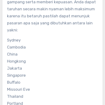
gampang serta memberi kepuasan. Anda dapat
taruhan secara makin nyaman lebih maksimum
karena itu betaruh pastilah dapat menunjuk
pasaran apa saja yang dibutuhkan antara lain
yakni:
Sydney
Cambodia
China
Hongkong
Jakarta
Singapore
Buffalo
Missouri Eve
Thailand
Portland