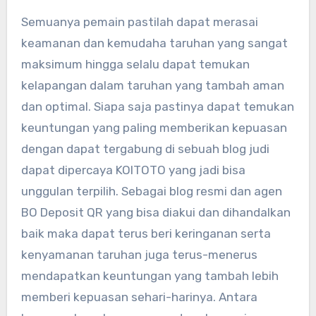
Semuanya pemain pastilah dapat merasai
keamanan dan kemudaha taruhan yang sangat
maksimum hingga selalu dapat temukan
kelapangan dalam taruhan yang tambah aman
dan optimal. Siapa saja pastinya dapat temukan
keuntungan yang paling memberikan kepuasan
dengan dapat tergabung di sebuah blog judi
dapat dipercaya KOITOTO yang jadi bisa
unggulan terpilih. Sebagai blog resmi dan agen
BO Deposit QR yang bisa diakui dan dihandalkan
baik maka dapat terus beri keringanan serta
kenyamanan taruhan juga terus-menerus
mendapatkan keuntungan yang tambah lebih
memberi kepuasan sehari-harinya. Antara