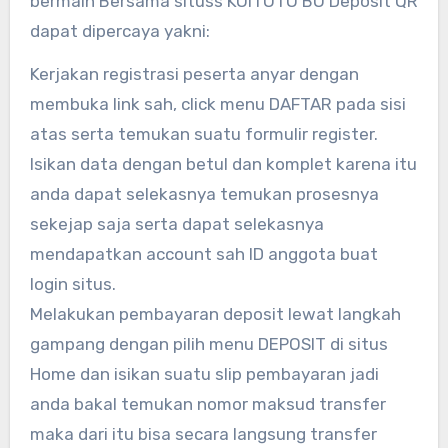
bermain Bersama situss KOITOTO BO Deposit QR
dapat dipercaya yakni:
Kerjakan registrasi peserta anyar dengan
membuka link sah, click menu DAFTAR pada sisi
atas serta temukan suatu formulir register.
Isikan data dengan betul dan komplet karena itu
anda dapat selekasnya temukan prosesnya
sekejap saja serta dapat selekasnya
mendapatkan account sah ID anggota buat
login situs.
Melakukan pembayaran deposit lewat langkah
gampang dengan pilih menu DEPOSIT di situs
Home dan isikan suatu slip pembayaran jadi
anda bakal temukan nomor maksud transfer
maka dari itu bisa secara langsung transfer