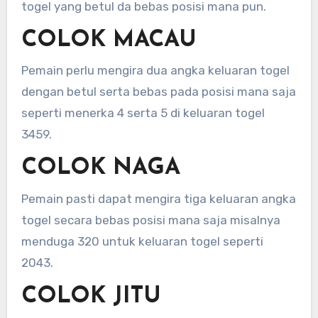
togel yang betul da bebas posisi mana pun.
COLOK MACAU
Pemain perlu mengira dua angka keluaran togel
dengan betul serta bebas pada posisi mana saja
seperti menerka 4 serta 5 di keluaran togel
3459.
COLOK NAGA
Pemain pasti dapat mengira tiga keluaran angka
togel secara bebas posisi mana saja misalnya
menduga 320 untuk keluaran togel seperti
2043.
COLOK JITU