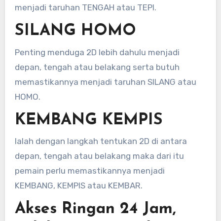
menjadi taruhan TENGAH atau TEPI.
SILANG HOMO
Penting menduga 2D lebih dahulu menjadi
depan, tengah atau belakang serta butuh
memastikannya menjadi taruhan SILANG atau
HOMO.
KEMBANG KEMPIS
Ialah dengan langkah tentukan 2D di antara
depan, tengah atau belakang maka dari itu
pemain perlu memastikannya menjadi
KEMBANG, KEMPIS atau KEMBAR.
Akses Ringan 24 Jam,