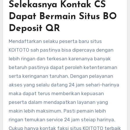
Selekasnya Kontak CS
Dapat Bermain Situs BO
Deposit QR
Mendaftarkan selaku peserta baru situs
KOITOTO sah pastinya bisa dipercaya dengan
lebih ringan dan terkesan karenanya banyak
betaruh pastinya dapat peroleh ketenteraman
serta keringanan taruhan. Dengan pelayanan
akses yang selalu datang 24 jam sehari-harinya
maka dapat terus memberikan kepuasan
peserta dalam mendapatkan layanan yang
makin lebih maksimum. Pasti pemain lebih
ringan temukan service 24 jam steiap harinya.
Cukup hanya kontak faksi situs KOITOTO terbaik