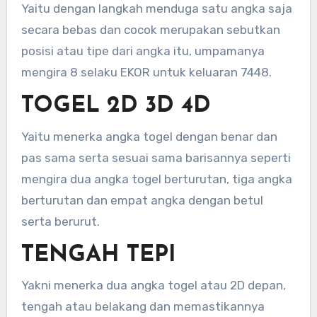
Yaitu dengan langkah menduga satu angka saja
secara bebas dan cocok merupakan sebutkan
posisi atau tipe dari angka itu, umpamanya
mengira 8 selaku EKOR untuk keluaran 7448.
TOGEL 2D 3D 4D
Yaitu menerka angka togel dengan benar dan
pas sama serta sesuai sama barisannya seperti
mengira dua angka togel berturutan, tiga angka
berturutan dan empat angka dengan betul
serta berurut.
TENGAH TEPI
Yakni menerka dua angka togel atau 2D depan,
tengah atau belakang dan memastikannya