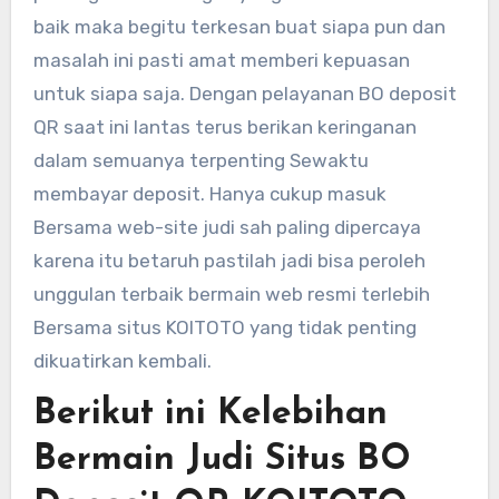
baik maka begitu terkesan buat siapa pun dan
masalah ini pasti amat memberi kepuasan
untuk siapa saja. Dengan pelayanan BO deposit
QR saat ini lantas terus berikan keringanan
dalam semuanya terpenting Sewaktu
membayar deposit. Hanya cukup masuk
Bersama web-site judi sah paling dipercaya
karena itu betaruh pastilah jadi bisa peroleh
unggulan terbaik bermain web resmi terlebih
Bersama situs KOITOTO yang tidak penting
dikuatirkan kembali.
Berikut ini Kelebihan
Bermain Judi Situs BO