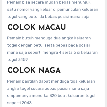
Pemain bisa secara mudah bebas menunjuk
satu nomor yang keluar di pemunculan keluaran
togel yang betul da bebas posisi mana saja.
COLOK MACAU
Pemain butuh menduga dua angka keluaran
togel dengan betul serta bebas pada posisi
mana saja seperti mengira 4 serta 5 di keluaran
togel 3459.
COLOK NAGA
Pemain pastilah dapat menduga tiga keluaran
angka togel secara bebas posisi mana saja
umpamanya menerka 320 buat keluaran togel
seperti 2043.