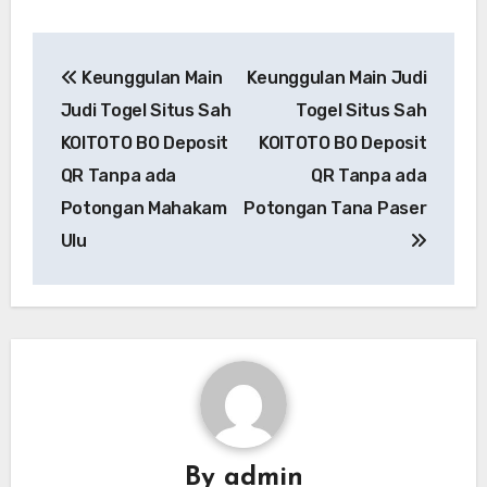
Post
Keunggulan Main
Keunggulan Main Judi
navigation
Judi Togel Situs Sah
Togel Situs Sah
KOITOTO BO Deposit
KOITOTO BO Deposit
QR Tanpa ada
QR Tanpa ada
Potongan Mahakam
Potongan Tana Paser
Ulu
By
admin