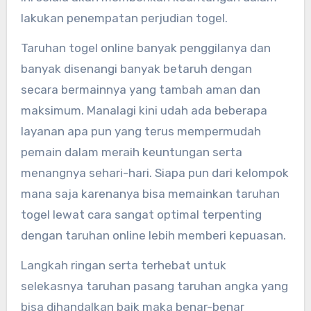
lakukan penempatan perjudian togel.
Taruhan togel online banyak penggilanya dan
banyak disenangi banyak betaruh dengan
secara bermainnya yang tambah aman dan
maksimum. Manalagi kini udah ada beberapa
layanan apa pun yang terus mempermudah
pemain dalam meraih keuntungan serta
menangnya sehari-hari. Siapa pun dari kelompok
mana saja karenanya bisa memainkan taruhan
togel lewat cara sangat optimal terpenting
dengan taruhan online lebih memberi kepuasan.
Langkah ringan serta terhebat untuk
selekasnya taruhan pasang taruhan angka yang
bisa dihandalkan baik maka benar-benar