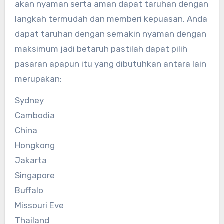
akan nyaman serta aman dapat taruhan dengan
langkah termudah dan memberi kepuasan. Anda
dapat taruhan dengan semakin nyaman dengan
maksimum jadi betaruh pastilah dapat pilih
pasaran apapun itu yang dibutuhkan antara lain
merupakan:
Sydney
Cambodia
China
Hongkong
Jakarta
Singapore
Buffalo
Missouri Eve
Thailand