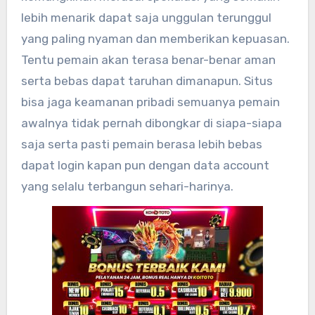
lebih menarik dapat saja unggulan terunggul
yang paling nyaman dan memberikan kepuasan.
Tentu pemain akan terasa benar-benar aman
serta bebas dapat taruhan dimanapun. Situs
bisa jaga keamanan pribadi semuanya pemain
awalnya tidak pernah dibongkar di siapa-siapa
saja serta pasti pemain berasa lebih bebas
dapat login kapan pun dengan data account
yang selalu terbangun sehari-harinya.