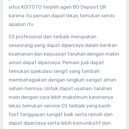
situs KOITOTO terpilih agen BO Deposit QR
karena itu pemain dapat lekas temukan servis
apapun itu.
CS profesional dan terbaik merupakan
seseorang yang dapat dipercaya dalam berikan
keamanan dan kepuasan taruhan dengan makin
aman dapat dipercaya. Pemain judi dapat
temukan spekulasi sengit yang tambah
membahagiakan dengan langkah sangat aman
sehari-harinya. Untuk dapat usahain taruhan
main dengan cara lebih maksimum karenanya
lekas temukan service CS terbaik yang kasih
fast tanggapan sangat baik serta ramah dan
dapat dipercaya serta lebih komunikatif dan