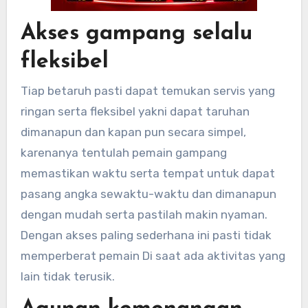
Akses gampang selalu
fleksibel
Tiap betaruh pasti dapat temukan servis yang
ringan serta fleksibel yakni dapat taruhan
dimanapun dan kapan pun secara simpel,
karenanya tentulah pemain gampang
memastikan waktu serta tempat untuk dapat
pasang angka sewaktu-waktu dan dimanapun
dengan mudah serta pastilah makin nyaman.
Dengan akses paling sederhana ini pasti tidak
memperberat pemain Di saat ada aktivitas yang
lain tidak terusik.