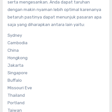
serta mengesankan. Anda dapat taruhan
dengan makin nyaman lebih optimal karenanya
betaruh pastinya dapat menunjuk pasaran apa
saja yang diharapkan antara lain yaitu:
Sydney
Cambodia
China
Hongkong
Jakarta
Singapore
Buffalo
Missouri Eve
Thailand
Portland
Taiwan