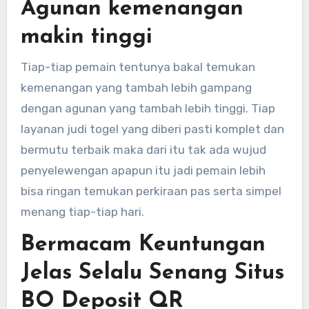
Agunan kemenangan
makin tinggi
Tiap-tiap pemain tentunya bakal temukan
kemenangan yang tambah lebih gampang
dengan agunan yang tambah lebih tinggi. Tiap
layanan judi togel yang diberi pasti komplet dan
bermutu terbaik maka dari itu tak ada wujud
penyelewengan apapun itu jadi pemain lebih
bisa ringan temukan perkiraan pas serta simpel
menang tiap-tiap hari.
Bermacam Keuntungan
Jelas Selalu Senang Situs
BO Deposit QR