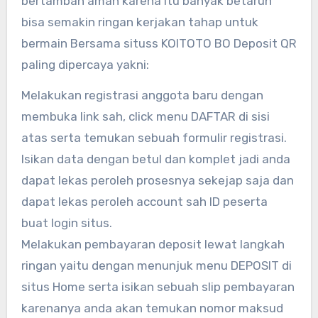
bertambah aman karena itu banyak betaruh
bisa semakin ringan kerjakan tahap untuk
bermain Bersama situss KOITOTO BO Deposit QR
paling dipercaya yakni:
Melakukan registrasi anggota baru dengan
membuka link sah, click menu DAFTAR di sisi
atas serta temukan sebuah formulir registrasi.
Isikan data dengan betul dan komplet jadi anda
dapat lekas peroleh prosesnya sekejap saja dan
dapat lekas peroleh account sah ID peserta
buat login situs.
Melakukan pembayaran deposit lewat langkah
ringan yaitu dengan menunjuk menu DEPOSIT di
situs Home serta isikan sebuah slip pembayaran
karenanya anda akan temukan nomor maksud