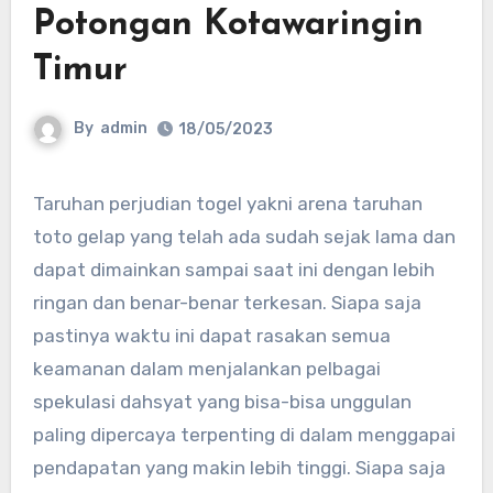
Potongan Kotawaringin
Timur
By
admin
18/05/2023
Taruhan perjudian togel yakni arena taruhan
toto gelap yang telah ada sudah sejak lama dan
dapat dimainkan sampai saat ini dengan lebih
ringan dan benar-benar terkesan. Siapa saja
pastinya waktu ini dapat rasakan semua
keamanan dalam menjalankan pelbagai
spekulasi dahsyat yang bisa-bisa unggulan
paling dipercaya terpenting di dalam menggapai
pendapatan yang makin lebih tinggi. Siapa saja