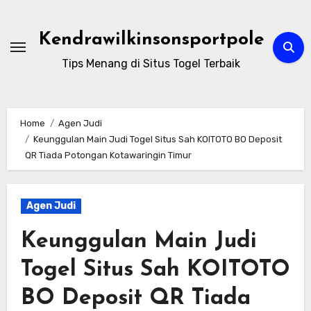
Skip
to
Kendrawilkinsonsportpole
content
Tips Menang di Situs Togel Terbaik
Home
Agen Judi
Keunggulan Main Judi Togel Situs Sah KOITOTO BO Deposit
QR Tiada Potongan Kotawaringin Timur
Agen Judi
Keunggulan Main Judi
Togel Situs Sah KOITOTO
BO Deposit QR Tiada