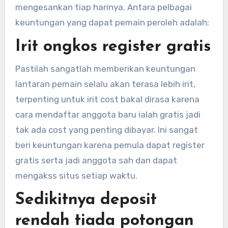
mengesankan tiap harinya. Antara pelbagai
keuntungan yang dapat pemain peroleh adalah;
Irit ongkos register gratis
Pastilah sangatlah memberikan keuntungan
lantaran pemain selalu akan terasa lebih irit,
terpenting untuk irit cost bakal dirasa karena
cara mendaftar anggota baru ialah gratis jadi
tak ada cost yang penting dibayar. Ini sangat
beri keuntungan karena pemula dapat register
gratis serta jadi anggota sah dan dapat
mengakss situs setiap waktu.
Sedikitnya deposit
rendah tiada potongan