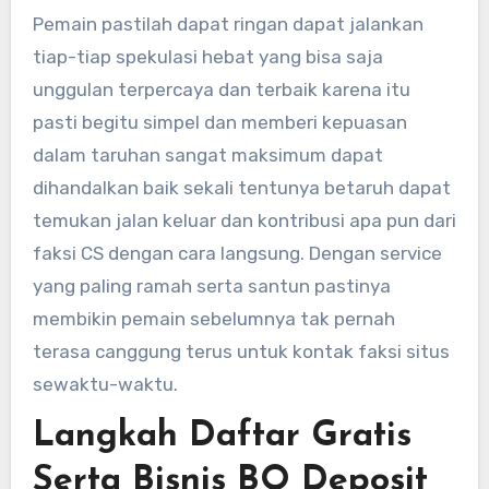
Pemain pastilah dapat ringan dapat jalankan
tiap-tiap spekulasi hebat yang bisa saja
unggulan terpercaya dan terbaik karena itu
pasti begitu simpel dan memberi kepuasan
dalam taruhan sangat maksimum dapat
dihandalkan baik sekali tentunya betaruh dapat
temukan jalan keluar dan kontribusi apa pun dari
faksi CS dengan cara langsung. Dengan service
yang paling ramah serta santun pastinya
membikin pemain sebelumnya tak pernah
terasa canggung terus untuk kontak faksi situs
sewaktu-waktu.
Langkah Daftar Gratis
Serta Bisnis BO Deposit