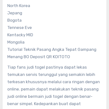
North Korea
Jepang
Bogota
Tennese Eve
Kentacky MID
Mongolia
Tutorial Teknik Pasang Angka Tepat Gampang
Menang BO Deposit QR KOITOTO
Tiap fans judi togel pastinya dapat lekas
temukan servis terunggul yang semakin lebih
terkesan khususnya melalui cara ringan dengan
online. pemain dapat melakukan teknik pasang
judi online bermain judi togel dengan benar-
benar simpel. Kedepankan buat dapat