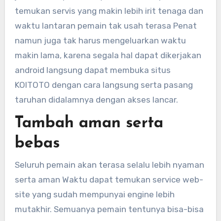
temukan servis yang makin lebih irit tenaga dan
waktu lantaran pemain tak usah terasa Penat
namun juga tak harus mengeluarkan waktu
makin lama, karena segala hal dapat dikerjakan
android langsung dapat membuka situs
KOITOTO dengan cara langsung serta pasang
taruhan didalamnya dengan akses lancar.
Tambah aman serta
bebas
Seluruh pemain akan terasa selalu lebih nyaman
serta aman Waktu dapat temukan service web-
site yang sudah mempunyai engine lebih
mutakhir. Semuanya pemain tentunya bisa-bisa