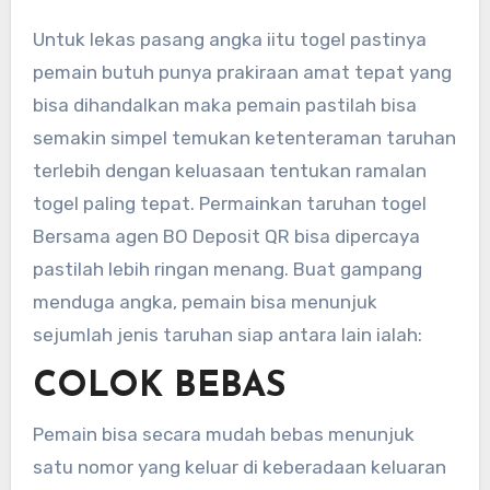
Untuk lekas pasang angka iitu togel pastinya
pemain butuh punya prakiraan amat tepat yang
bisa dihandalkan maka pemain pastilah bisa
semakin simpel temukan ketenteraman taruhan
terlebih dengan keluasaan tentukan ramalan
togel paling tepat. Permainkan taruhan togel
Bersama agen BO Deposit QR bisa dipercaya
pastilah lebih ringan menang. Buat gampang
menduga angka, pemain bisa menunjuk
sejumlah jenis taruhan siap antara lain ialah:
COLOK BEBAS
Pemain bisa secara mudah bebas menunjuk
satu nomor yang keluar di keberadaan keluaran