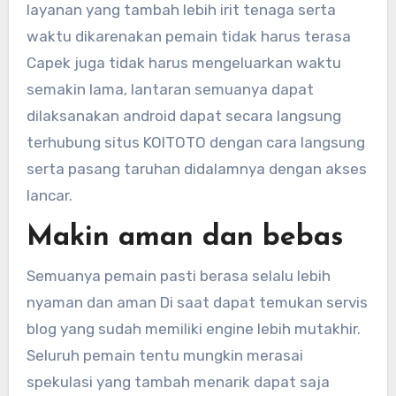
layanan yang tambah lebih irit tenaga serta
waktu dikarenakan pemain tidak harus terasa
Capek juga tidak harus mengeluarkan waktu
semakin lama, lantaran semuanya dapat
dilaksanakan android dapat secara langsung
terhubung situs KOITOTO dengan cara langsung
serta pasang taruhan didalamnya dengan akses
lancar.
Makin aman dan bebas
Semuanya pemain pasti berasa selalu lebih
nyaman dan aman Di saat dapat temukan servis
blog yang sudah memiliki engine lebih mutakhir.
Seluruh pemain tentu mungkin merasai
spekulasi yang tambah menarik dapat saja