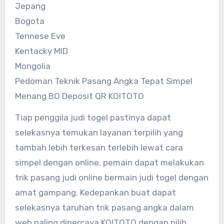
Jepang
Bogota
Tennese Eve
Kentacky MID
Mongolia
Pedoman Teknik Pasang Angka Tepat Simpel
Menang BO Deposit QR KOITOTO
Tiap penggila judi togel pastinya dapat
selekasnya temukan layanan terpilih yang
tambah lebih terkesan terlebih lewat cara
simpel dengan online. pemain dapat melakukan
trik pasang judi online bermain judi togel dengan
amat gampang. Kedepankan buat dapat
selekasnya taruhan trik pasang angka dalam
web paling dipercaya KOITOTO dengan pilih