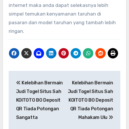
internet maka anda dapat selekasnya lebih
simpel temukan kenyamanan taruhan di
pasaran dan model taruhan yang tambah lebih
ringan.
Post
Kelebihan Bermain
Kelebihan Bermain
navigation
Judi Togel Situs Sah
Judi Togel Situs Sah
KOITOTO BO Deposit
KOITOTO BO Deposit
QR Tiada Potongan
QR Tiada Potongan
Sangatta
Mahakam Ulu