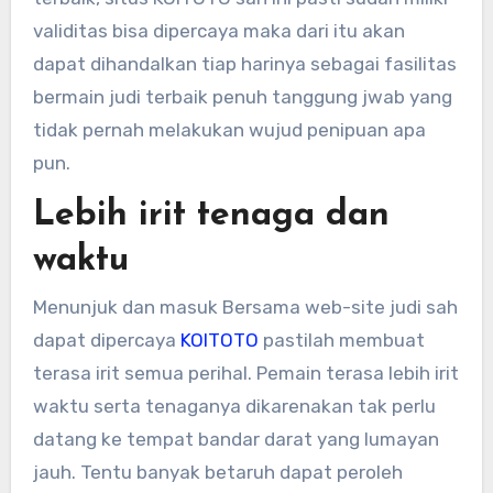
validitas bisa dipercaya maka dari itu akan
dapat dihandalkan tiap harinya sebagai fasilitas
bermain judi terbaik penuh tanggung jwab yang
tidak pernah melakukan wujud penipuan apa
pun.
Lebih irit tenaga dan
waktu
Menunjuk dan masuk Bersama web-site judi sah
dapat dipercaya
KOITOTO
pastilah membuat
terasa irit semua perihal. Pemain terasa lebih irit
waktu serta tenaganya dikarenakan tak perlu
datang ke tempat bandar darat yang lumayan
jauh. Tentu banyak betaruh dapat peroleh