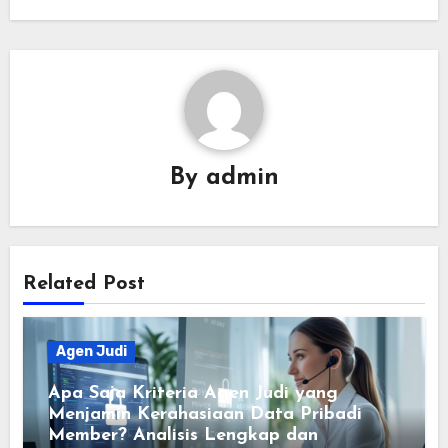
By
admin
Related Post
Agen Judi
Apa Saja Kriteria Agen Judi yang
Menjamin Kerahasiaan Data Pribadi
Member? Analisis Lengkap dan