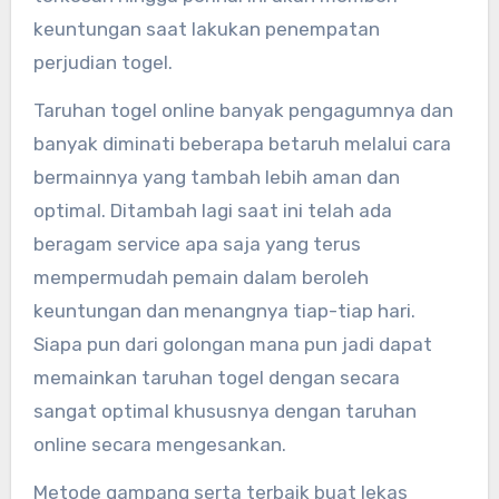
keuntungan saat lakukan penempatan
perjudian togel.
Taruhan togel online banyak pengagumnya dan
banyak diminati beberapa betaruh melalui cara
bermainnya yang tambah lebih aman dan
optimal. Ditambah lagi saat ini telah ada
beragam service apa saja yang terus
mempermudah pemain dalam beroleh
keuntungan dan menangnya tiap-tiap hari.
Siapa pun dari golongan mana pun jadi dapat
memainkan taruhan togel dengan secara
sangat optimal khususnya dengan taruhan
online secara mengesankan.
Metode gampang serta terbaik buat lekas