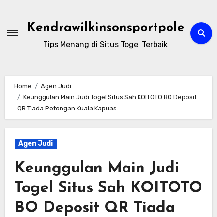
Skip
to
Kendrawilkinsonsportpole
content
Tips Menang di Situs Togel Terbaik
Home
Agen Judi
Keunggulan Main Judi Togel Situs Sah KOITOTO BO Deposit
QR Tiada Potongan Kuala Kapuas
Agen Judi
Keunggulan Main Judi
Togel Situs Sah KOITOTO
BO Deposit QR Tiada