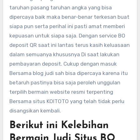
taruhan pasang taruhan angka yang bisa
dipercaya baik maka benar-benar terkesan buat
siapa pun serta perihal ini pasti amat memberi
kepuasan untuk siapa saja. Dengan service BO
deposit QR saat ini lantas terus kasih keluasaan
dalam semuanya khususnya Di saat lakukan
pembayaran deposit. Cukup dengan masuk
Bersama blog judi sah bisa dipercaya karena itu
betaruh pastinya bisa saja peroleh unggulan
terpilih bermain website resmi terpenting
Bersama situs KOITOTO yang telah tidak perlu
disangsikan kembali.
Berikut ini Kelebihan
Bermain Judi Situs BO