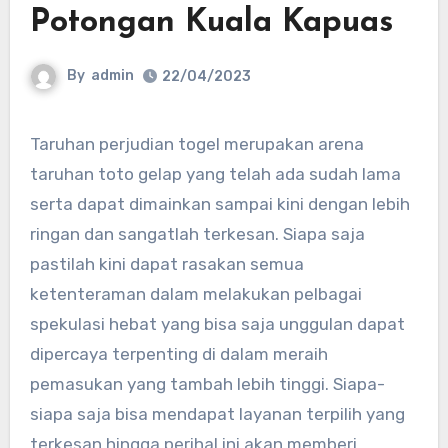
Potongan Kuala Kapuas
By
admin
22/04/2023
Taruhan perjudian togel merupakan arena
taruhan toto gelap yang telah ada sudah lama
serta dapat dimainkan sampai kini dengan lebih
ringan dan sangatlah terkesan. Siapa saja
pastilah kini dapat rasakan semua
ketenteraman dalam melakukan pelbagai
spekulasi hebat yang bisa saja unggulan dapat
dipercaya terpenting di dalam meraih
pemasukan yang tambah lebih tinggi. Siapa-
siapa saja bisa mendapat layanan terpilih yang
terkesan hingga perihal ini akan memberi