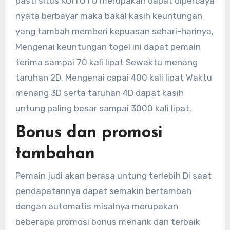
pasti situs KOITOTO merupakan dapat dipercaya
nyata berbayar maka bakal kasih keuntungan
yang tambah memberi kepuasan sehari-harinya,
Mengenai keuntungan togel ini dapat pemain
terima sampai 70 kali lipat Sewaktu menang
taruhan 2D, Mengenai capai 400 kali lipat Waktu
menang 3D serta taruhan 4D dapat kasih
untung paling besar sampai 3000 kali lipat.
Bonus dan promosi
tambahan
Pemain judi akan berasa untung terlebih Di saat
pendapatannya dapat semakin bertambah
dengan automatis misalnya merupakan
beberapa promosi bonus menarik dan terbaik