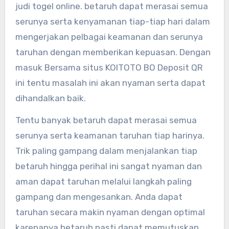
judi togel online. betaruh dapat merasai semua
serunya serta kenyamanan tiap-tiap hari dalam
mengerjakan pelbagai keamanan dan serunya
taruhan dengan memberikan kepuasan. Dengan
masuk Bersama situs KOITOTO BO Deposit QR
ini tentu masalah ini akan nyaman serta dapat
dihandalkan baik.
Tentu banyak betaruh dapat merasai semua
serunya serta keamanan taruhan tiap harinya.
Trik paling gampang dalam menjalankan tiap
betaruh hingga perihal ini sangat nyaman dan
aman dapat taruhan melalui langkah paling
gampang dan mengesankan. Anda dapat
taruhan secara makin nyaman dengan optimal
karenanya betaruh pasti dapat memutuskan