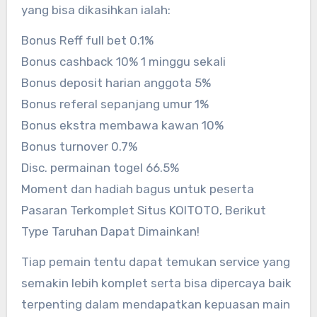
yang bisa dikasihkan ialah:
Bonus Reff full bet 0.1%
Bonus cashback 10% 1 minggu sekali
Bonus deposit harian anggota 5%
Bonus referal sepanjang umur 1%
Bonus ekstra membawa kawan 10%
Bonus turnover 0.7%
Disc. permainan togel 66.5%
Moment dan hadiah bagus untuk peserta
Pasaran Terkomplet Situs KOITOTO, Berikut
Type Taruhan Dapat Dimainkan!
Tiap pemain tentu dapat temukan service yang
semakin lebih komplet serta bisa dipercaya baik
terpenting dalam mendapatkan kepuasan main