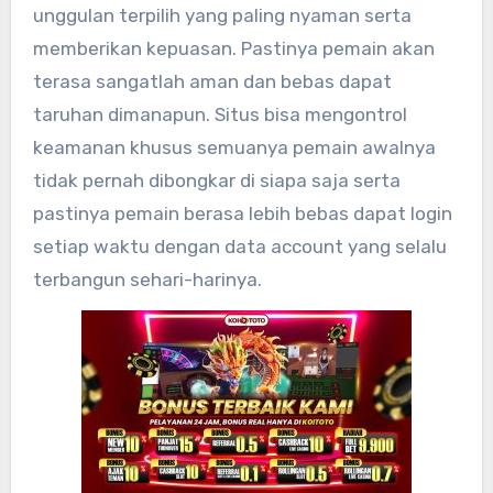
unggulan terpilih yang paling nyaman serta
memberikan kepuasan. Pastinya pemain akan
terasa sangatlah aman dan bebas dapat
taruhan dimanapun. Situs bisa mengontrol
keamanan khusus semuanya pemain awalnya
tidak pernah dibongkar di siapa saja serta
pastinya pemain berasa lebih bebas dapat login
setiap waktu dengan data account yang selalu
terbangun sehari-harinya.