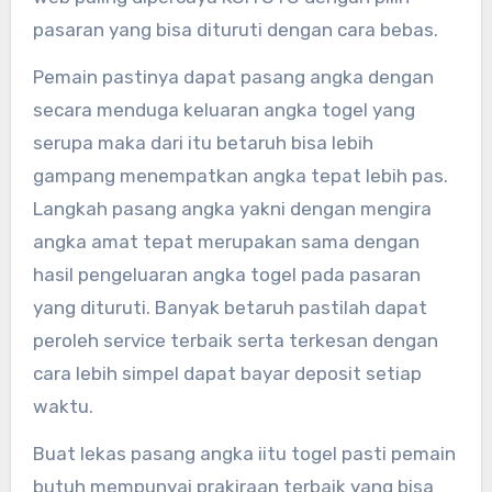
pasaran yang bisa dituruti dengan cara bebas.
Pemain pastinya dapat pasang angka dengan
secara menduga keluaran angka togel yang
serupa maka dari itu betaruh bisa lebih
gampang menempatkan angka tepat lebih pas.
Langkah pasang angka yakni dengan mengira
angka amat tepat merupakan sama dengan
hasil pengeluaran angka togel pada pasaran
yang dituruti. Banyak betaruh pastilah dapat
peroleh service terbaik serta terkesan dengan
cara lebih simpel dapat bayar deposit setiap
waktu.
Buat lekas pasang angka iitu togel pasti pemain
butuh mempunyai prakiraan terbaik yang bisa