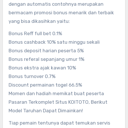
dengan automatis contohnya merupakan
bermacam promosi bonus menarik dan terbaik
yang bisa dikasihkan yaitu:
Bonus Reff full bet 0.1%
Bonus cashback 10% satu minggu sekali
Bonus deposit harian peserta 5%
Bonus referal sepanjang umur 1%
Bonus ekstra ajak kawan 10%
Bonus turnover 0.7%
Discount permainan togel 66.5%
Momen dan hadiah memikat buat peserta
Pasaran Terkomplet Situs KOITOTO, Berikut
Model Taruhan Dapat Dimainkan!
Tiap pemain tentunya dapat temukan servis