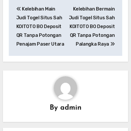
Post
Kelebihan Main
Kelebihan Bermain
navigation
Judi Togel Situs Sah
Judi Togel Situs Sah
KOITOTO BO Deposit
KOITOTO BO Deposit
QR Tanpa Potongan
QR Tanpa Potongan
Penajam Paser Utara
Palangka Raya
By
admin