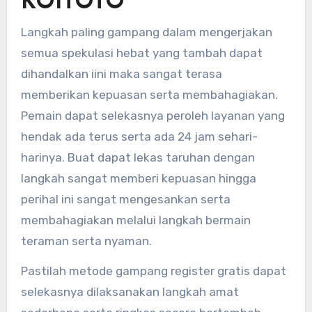
KOITOTO
Langkah paling gampang dalam mengerjakan
semua spekulasi hebat yang tambah dapat
dihandalkan iini maka sangat terasa
memberikan kepuasan serta membahagiakan.
Pemain dapat selekasnya peroleh layanan yang
hendak ada terus serta ada 24 jam sehari-
harinya. Buat dapat lekas taruhan dengan
langkah sangat memberi kepuasan hingga
perihal ini sangat mengesankan serta
membahagiakan melalui langkah bermain
teraman serta nyaman.
Pastilah metode gampang register gratis dapat
selekasnya dilaksanakan langkah amat