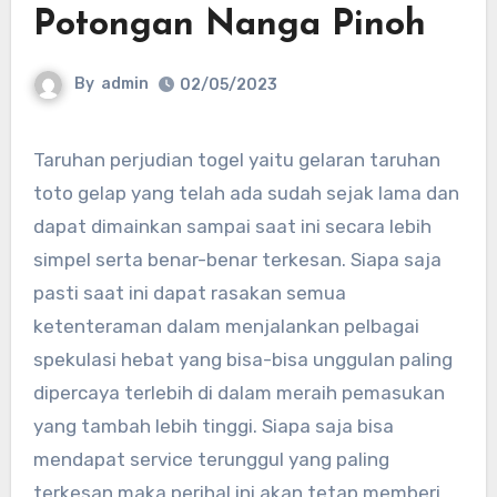
Potongan Nanga Pinoh
By
admin
02/05/2023
Taruhan perjudian togel yaitu gelaran taruhan
toto gelap yang telah ada sudah sejak lama dan
dapat dimainkan sampai saat ini secara lebih
simpel serta benar-benar terkesan. Siapa saja
pasti saat ini dapat rasakan semua
ketenteraman dalam menjalankan pelbagai
spekulasi hebat yang bisa-bisa unggulan paling
dipercaya terlebih di dalam meraih pemasukan
yang tambah lebih tinggi. Siapa saja bisa
mendapat service terunggul yang paling
terkesan maka perihal ini akan tetap memberi