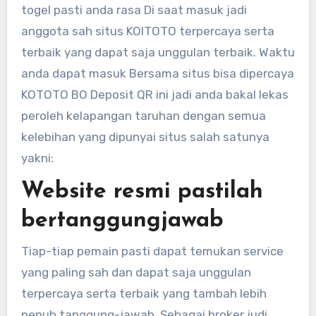
togel pasti anda rasa Di saat masuk jadi
anggota sah situs KOITOTO terpercaya serta
terbaik yang dapat saja unggulan terbaik. Waktu
anda dapat masuk Bersama situs bisa dipercaya
KOTOTO BO Deposit QR ini jadi anda bakal lekas
peroleh kelapangan taruhan dengan semua
kelebihan yang dipunyai situs salah satunya
yakni:
Website resmi pastilah
bertanggungjawab
Tiap-tiap pemain pasti dapat temukan service
yang paling sah dan dapat saja unggulan
terpercaya serta terbaik yang tambah lebih
penuh tanggung-jawab. Sebagai broker judi