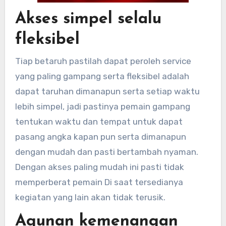
Akses simpel selalu
fleksibel
Tiap betaruh pastilah dapat peroleh service
yang paling gampang serta fleksibel adalah
dapat taruhan dimanapun serta setiap waktu
lebih simpel, jadi pastinya pemain gampang
tentukan waktu dan tempat untuk dapat
pasang angka kapan pun serta dimanapun
dengan mudah dan pasti bertambah nyaman.
Dengan akses paling mudah ini pasti tidak
memperberat pemain Di saat tersedianya
kegiatan yang lain akan tidak terusik.
Agunan kemenangan