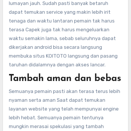
lumayan jauh. Sudah pasti banyak betaruh
dapat temukan service yang makin lebih irit
tenaga dan waktu lantaran pemain tak harus
terasa Capek juga tak harus mengeluarkan
waktu semakin lama, sebab seluruhnya dapat
dikerjakan android bisa secara langsung
membuka situs KOITOTO langsung dan pasang
taruhan didalamnya dengan akses lancar.
Tambah aman dan bebas
Semuanya pemain pasti akan terasa terus lebih
nyaman serta aman Saat dapat temukan
layanan website yang telah mempunyai engine
lebih hebat. Semuanya pemain tentunya
mungkin merasai spekulasi yang tambah