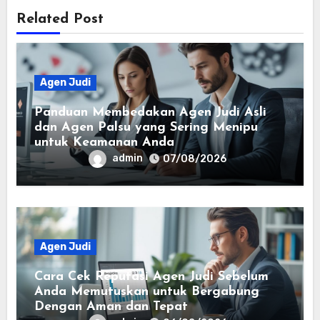
Related Post
Agen Judi
Panduan Membedakan Agen Judi Asli
dan Agen Palsu yang Sering Menipu
untuk Keamanan Anda
admin
07/08/2026
Agen Judi
Cara Cek Reputasi Agen Judi Sebelum
Anda Memutuskan untuk Bergabung
Dengan Aman dan Tepat