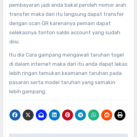
pembayaran jadi anda bakal peroleh nomor arah
transfer maka dari itu langsung dapat transfer
dengan scan QR karenanya pemain dapat
selekasnya tonton saldo account yang sudah
diisi.
Itu dia Cara gampang mengawali taruhan togel
di dalam internet maka dari itu anda dapat lekas
lebih ringan temukan keamanan taruhan pada
pasaran serta model taruhan yang semakin
lebih gampang.