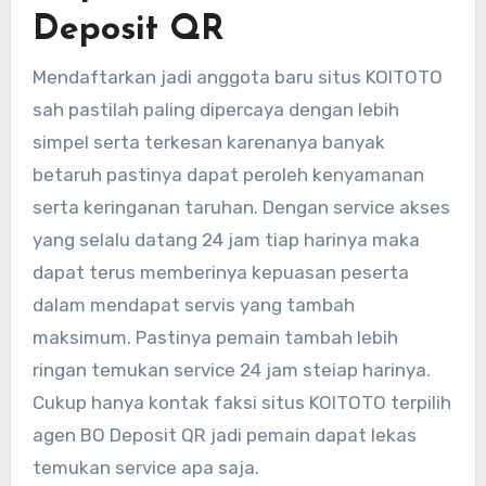
Deposit QR
Mendaftarkan jadi anggota baru situs KOITOTO
sah pastilah paling dipercaya dengan lebih
simpel serta terkesan karenanya banyak
betaruh pastinya dapat peroleh kenyamanan
serta keringanan taruhan. Dengan service akses
yang selalu datang 24 jam tiap harinya maka
dapat terus memberinya kepuasan peserta
dalam mendapat servis yang tambah
maksimum. Pastinya pemain tambah lebih
ringan temukan service 24 jam steiap harinya.
Cukup hanya kontak faksi situs KOITOTO terpilih
agen BO Deposit QR jadi pemain dapat lekas
temukan service apa saja.