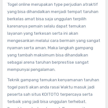
Togel online merupakan type perjudian atraktif
yang bisa dihandalkan menjadi tempat taruhan
berkelas amat bisa saja unggulan terpilih
karenanya pemain selalu dapat temukan
layanan yang terkesan serta ini akan
mengesankan melalui cara bermain yang sangat
nyaman serta aman. Maka langkah gampang
yang tambah maksimum bisa dihandalkan
sebagai arena taruhan berprestise sangat
mempunyai pengalaman.
Teknik gampang temukan kenyamanan taruhan
togel pasti akan anda rasai Waktu masuk jadi
peserta sah situs KOITOTO terpercaya serta
terbaik yang jadi bisa unggulan terhebat.