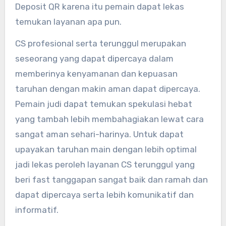
Deposit QR karena itu pemain dapat lekas
temukan layanan apa pun.
CS profesional serta terunggul merupakan
seseorang yang dapat dipercaya dalam
memberinya kenyamanan dan kepuasan
taruhan dengan makin aman dapat dipercaya.
Pemain judi dapat temukan spekulasi hebat
yang tambah lebih membahagiakan lewat cara
sangat aman sehari-harinya. Untuk dapat
upayakan taruhan main dengan lebih optimal
jadi lekas peroleh layanan CS terunggul yang
beri fast tanggapan sangat baik dan ramah dan
dapat dipercaya serta lebih komunikatif dan
informatif.