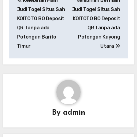
Kelebihan Main
Kelebihan Bermain
navigation
Judi Togel Situs Sah
Judi Togel Situs Sah
KOITOTO BO Deposit
KOITOTO BO Deposit
QR Tanpa ada
QR Tanpa ada
Potongan Barito
Potongan Kayong
Timur
Utara
By
admin