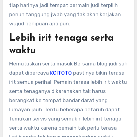
tiap harinya jadi tempat bermain judi terpilih
penuh tanggung jwab yang tak akan kerjakan
wujud penipuan apa pun.
Lebih irit tenaga serta
waktu
Memutuskan serta masuk Bersama blog judi sah
dapat dipercaya
KOITOTO
pastinya bikin terasa
irit semua perihal. Pemain terasa lebih irit waktu
serta tenaganya dikarenakan tak harus
berangkat ke tempat bandar darat yang
lumayan jauh. Tentu beberapa betaruh dapat
temukan servis yang semakin lebih irit tenaga
serta waktu karena pemain tak perlu terasa