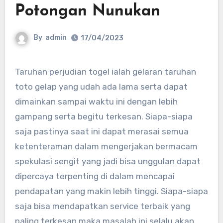
Potongan Nunukan
By
admin
17/04/2023
Taruhan perjudian togel ialah gelaran taruhan
toto gelap yang udah ada lama serta dapat
dimainkan sampai waktu ini dengan lebih
gampang serta begitu terkesan. Siapa-siapa
saja pastinya saat ini dapat merasai semua
ketenteraman dalam mengerjakan bermacam
spekulasi sengit yang jadi bisa unggulan dapat
dipercaya terpenting di dalam mencapai
pendapatan yang makin lebih tinggi. Siapa-siapa
saja bisa mendapatkan service terbaik yang
paling terkesan maka masalah ini selalu akan