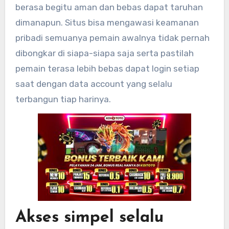
berasa begitu aman dan bebas dapat taruhan
dimanapun. Situs bisa mengawasi keamanan
pribadi semuanya pemain awalnya tidak pernah
dibongkar di siapa-siapa saja serta pastilah
pemain terasa lebih bebas dapat login setiap
saat dengan data account yang selalu
terbangun tiap harinya.
Akses simpel selalu