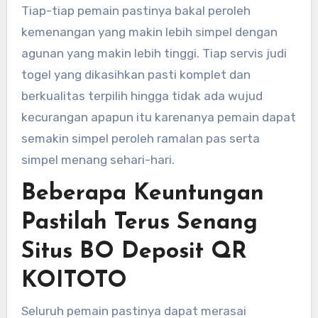
Tiap-tiap pemain pastinya bakal peroleh
kemenangan yang makin lebih simpel dengan
agunan yang makin lebih tinggi. Tiap servis judi
togel yang dikasihkan pasti komplet dan
berkualitas terpilih hingga tidak ada wujud
kecurangan apapun itu karenanya pemain dapat
semakin simpel peroleh ramalan pas serta
simpel menang sehari-hari.
Beberapa Keuntungan
Pastilah Terus Senang
Situs BO Deposit QR
KOITOTO
Seluruh pemain pastinya dapat merasai