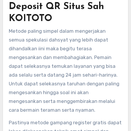
Deposit QR Situs Sah
KOITOTO
Metode paling simpel dalam mengerjakan
semua spekulasi dahsyat yang lebih dapat
dihandalkan iini maka begitu terasa
mengesankan dan membahagiakan. Pemain
dapat selekasnya temukan layanan yang bisa
ada selalu serta datang 24 jam sehari-harinya.
Untuk dapat selekasnya taruhan dengan paling
mengesankan hingga soal ini akan
mengesankan serta menggembirakan melalui
cara bermain teraman serta nyaman.
Pastinya metode gampang register gratis dapat