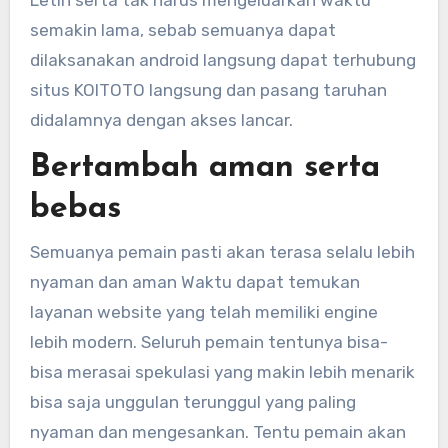
Letih serta tak harus mengeluarkan waktu
semakin lama, sebab semuanya dapat
dilaksanakan android langsung dapat terhubung
situs KOITOTO langsung dan pasang taruhan
didalamnya dengan akses lancar.
Bertambah aman serta
bebas
Semuanya pemain pasti akan terasa selalu lebih
nyaman dan aman Waktu dapat temukan
layanan website yang telah memiliki engine
lebih modern. Seluruh pemain tentunya bisa-
bisa merasai spekulasi yang makin lebih menarik
bisa saja unggulan terunggul yang paling
nyaman dan mengesankan. Tentu pemain akan