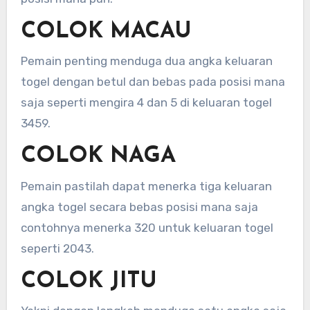
COLOK MACAU
Pemain penting menduga dua angka keluaran
togel dengan betul dan bebas pada posisi mana
saja seperti mengira 4 dan 5 di keluaran togel
3459.
COLOK NAGA
Pemain pastilah dapat menerka tiga keluaran
angka togel secara bebas posisi mana saja
contohnya menerka 320 untuk keluaran togel
seperti 2043.
COLOK JITU