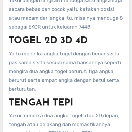
Yakni dengan langkah menduga satu angka saja
secara bebas dan cocok yaitu katakan posisi
atau macam dari angka itu, misalnya menduga 8
sebagai EKOR untuk keluaran 7448.
TOGEL 2D 3D 4D
Yaitu menerka angka togel dengan benar serta
pas sama serta sesuai sama barisannya seperti
mengira dua angka togel berurut, tiga angka
berurut serta empat angka dengan betul serta
berturutan.
TENGAH TEPI
Yakni menerka dua angka togel atau 2D depan,
tengah atau belakang dan memastikannya