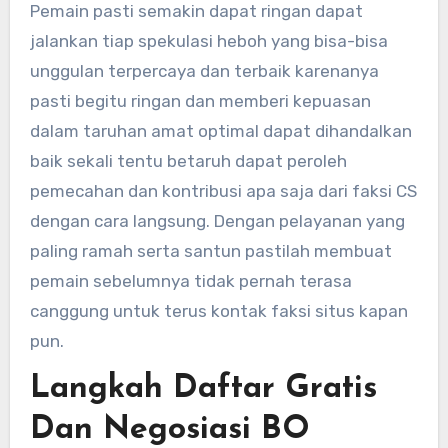
Pemain pasti semakin dapat ringan dapat
jalankan tiap spekulasi heboh yang bisa-bisa
unggulan terpercaya dan terbaik karenanya
pasti begitu ringan dan memberi kepuasan
dalam taruhan amat optimal dapat dihandalkan
baik sekali tentu betaruh dapat peroleh
pemecahan dan kontribusi apa saja dari faksi CS
dengan cara langsung. Dengan pelayanan yang
paling ramah serta santun pastilah membuat
pemain sebelumnya tidak pernah terasa
canggung untuk terus kontak faksi situs kapan
pun.
Langkah Daftar Gratis
Dan Negosiasi BO