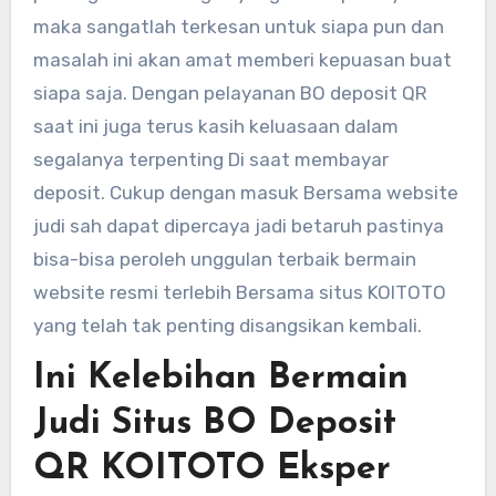
maka sangatlah terkesan untuk siapa pun dan
masalah ini akan amat memberi kepuasan buat
siapa saja. Dengan pelayanan BO deposit QR
saat ini juga terus kasih keluasaan dalam
segalanya terpenting Di saat membayar
deposit. Cukup dengan masuk Bersama website
judi sah dapat dipercaya jadi betaruh pastinya
bisa-bisa peroleh unggulan terbaik bermain
website resmi terlebih Bersama situs KOITOTO
yang telah tak penting disangsikan kembali.
Ini Kelebihan Bermain
Judi Situs BO Deposit
QR KOITOTO Eksper