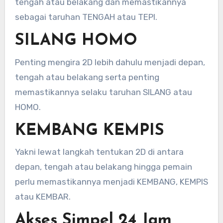
tengah atau belakang dan memastikannya
sebagai taruhan TENGAH atau TEPI.
SILANG HOMO
Penting mengira 2D lebih dahulu menjadi depan,
tengah atau belakang serta penting
memastikannya selaku taruhan SILANG atau
HOMO.
KEMBANG KEMPIS
Yakni lewat langkah tentukan 2D di antara
depan, tengah atau belakang hingga pemain
perlu memastikannya menjadi KEMBANG, KEMPIS
atau KEMBAR.
Akses Simpel 24 Jam,