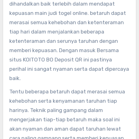
dihandalkan baik terlebih dalam mendapat
kepuasan main judi togel online. betaruh dapat
merasai semua kehebohan dan ketenteraman
tiap hari dalam menjalankan beberapa
ketenteraman dan serunya taruhan dengan
memberi kepuasan. Dengan masuk Bersama
situs KOITOTO BO Deposit QR ini pastinya
perihal ini sangat nyaman serta dapat dipercaya
baik.
Tentu beberapa betaruh dapat merasai semua
kehebohan serta kenyamanan taruhan tiap
harinya. Teknik paling gampang dalam
mengerjakan tiap-tiap betaruh maka soal ini
akan nyaman dan aman dapat taruhan lewat
cara paling gampang serta memberi kepuasan.