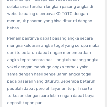
selekasnya taruhan langkah pasang angka di
website paling dipercaya KOITOTO dengan
menunjuk pasaran yang bisa dituruti dengan
bebas.
Pemain pastinya dapat pasang angka secara
mengira keluaran angka togel yang serupa maka
dari itu betaruh dapat ringan menempatkan
angka tepat secara pas. Langkah pasang angka
yakni dengan menduga angka terbaik yakni
sama dengan hasil pengeluaran angka togel
pada pasaran yang dituruti. Beberapa betaruh
pastilah dapat peroleh layanan terpilih serta
terkesan dengan cara lebih ringan dapat bayar
deposit kapan pun.