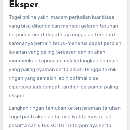
Eksper
Togel online yakni macam perjudian luar biasa
yang bisa dihandalkan menjadi gelaran taruhan
berpamor amat dapat saja unggulan terhebat
karenanya pemain terus-menerus dapat peroleh
layanan yang paling terkesan dan ini akan
memberikan kepuasan melalui langkah bermain
yang paling nyaman serta aman. Hingga teknik
ringan yang semakin lebih optimal bisa
dipercaya jadi tempat taruhan berpamor paling
eksper.
Langkah ringan temukan ketenteraman taruhan
togel pasti akan anda rasa Waktu masuk jadi
peserta sah situs KOITOTO terpercaya serta