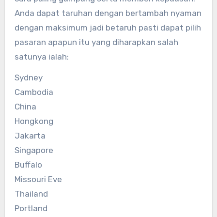
Anda dapat taruhan dengan bertambah nyaman
dengan maksimum jadi betaruh pasti dapat pilih
pasaran apapun itu yang diharapkan salah
satunya ialah:
Sydney
Cambodia
China
Hongkong
Jakarta
Singapore
Buffalo
Missouri Eve
Thailand
Portland