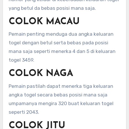
yang betul da bebas posisi mana saja.
COLOK MACAU
Pemain penting menduga dua angka keluaran
togel dengan betul serta bebas pada posisi
mana saja seperti menerka 4 dan 5 di keluaran
togel 3459.
COLOK NAGA
Pemain pastilah dapat menerka tiga keluaran
angka togel secara bebas posisi mana saja
umpamanya mengira 320 buat keluaran togel
seperti 2043.
COLOK JITU