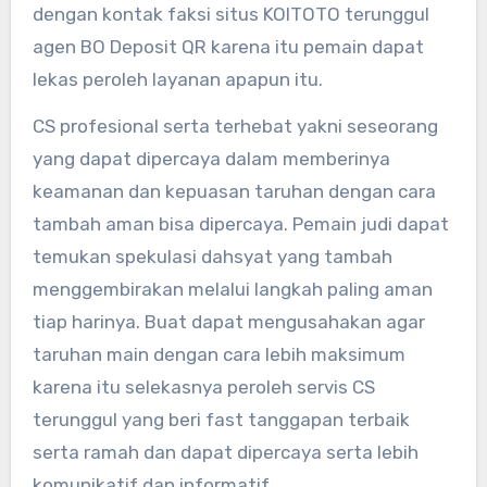
dengan kontak faksi situs KOITOTO terunggul
agen BO Deposit QR karena itu pemain dapat
lekas peroleh layanan apapun itu.
CS profesional serta terhebat yakni seseorang
yang dapat dipercaya dalam memberinya
keamanan dan kepuasan taruhan dengan cara
tambah aman bisa dipercaya. Pemain judi dapat
temukan spekulasi dahsyat yang tambah
menggembirakan melalui langkah paling aman
tiap harinya. Buat dapat mengusahakan agar
taruhan main dengan cara lebih maksimum
karena itu selekasnya peroleh servis CS
terunggul yang beri fast tanggapan terbaik
serta ramah dan dapat dipercaya serta lebih
komunikatif dan informatif.