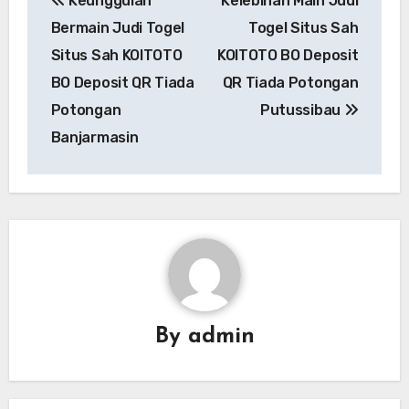
Keunggulan
Kelebihan Main Judi
navigation
Bermain Judi Togel
Togel Situs Sah
Situs Sah KOITOTO
KOITOTO BO Deposit
BO Deposit QR Tiada
QR Tiada Potongan
Potongan
Putussibau
Banjarmasin
By
admin