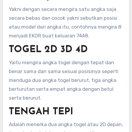
Yakni dengan secara mengira satu angka saja
secara bebas dan cocok yakni sebutkan posisi
atau model dari angka itu, contohnya mengira 8
menjadi EKOR buat keluaran 7448.
TOGEL 2D 3D 4D
Yaitu mengira angka togel dengan tepat dan
benar sama dan sama sesuai posisinya seperti
menduga dua angka togel berurut, tiga angka
berturutan serta empat angka dengan betul
serta berurut.
TENGAH TEPI
Adalah menerka dua angka togel atau 2D depan,