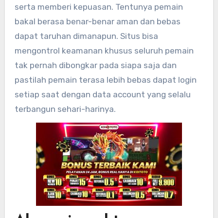
serta memberi kepuasan. Tentunya pemain
bakal berasa benar-benar aman dan bebas
dapat taruhan dimanapun. Situs bisa
mengontrol keamanan khusus seluruh pemain
tak pernah dibongkar pada siapa saja dan
pastilah pemain terasa lebih bebas dapat login
setiap saat dengan data account yang selalu
terbangun sehari-harinya.