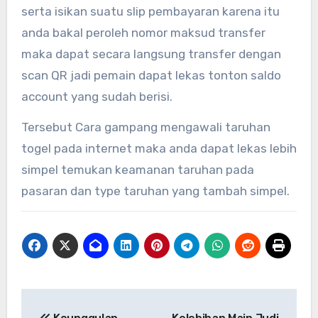
serta isikan suatu slip pembayaran karena itu
anda bakal peroleh nomor maksud transfer
maka dapat secara langsung transfer dengan
scan QR jadi pemain dapat lekas tonton saldo
account yang sudah berisi.
Tersebut Cara gampang mengawali taruhan
togel pada internet maka anda dapat lekas lebih
simpel temukan keamanan taruhan pada
pasaran dan type taruhan yang tambah simpel.
Post