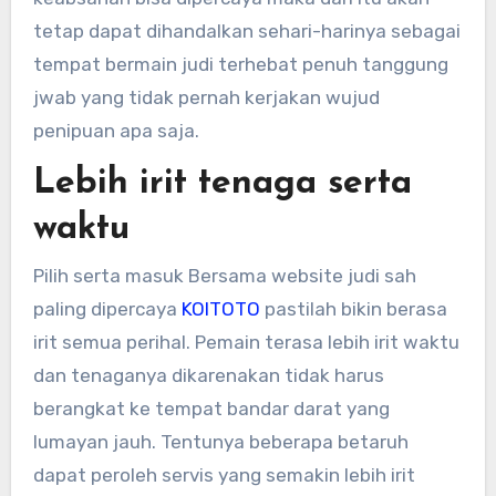
tetap dapat dihandalkan sehari-harinya sebagai
tempat bermain judi terhebat penuh tanggung
jwab yang tidak pernah kerjakan wujud
penipuan apa saja.
Lebih irit tenaga serta
waktu
Pilih serta masuk Bersama website judi sah
paling dipercaya
KOITOTO
pastilah bikin berasa
irit semua perihal. Pemain terasa lebih irit waktu
dan tenaganya dikarenakan tidak harus
berangkat ke tempat bandar darat yang
lumayan jauh. Tentunya beberapa betaruh
dapat peroleh servis yang semakin lebih irit