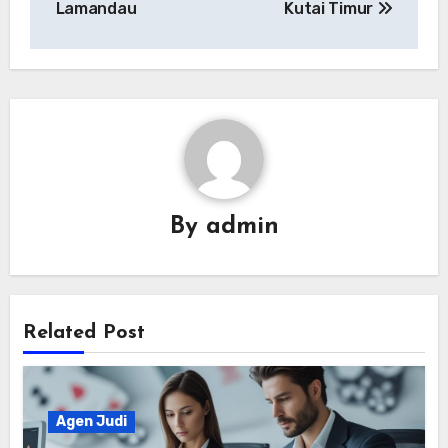
Lamandau
Kutai Timur
By
admin
Related Post
Agen Judi