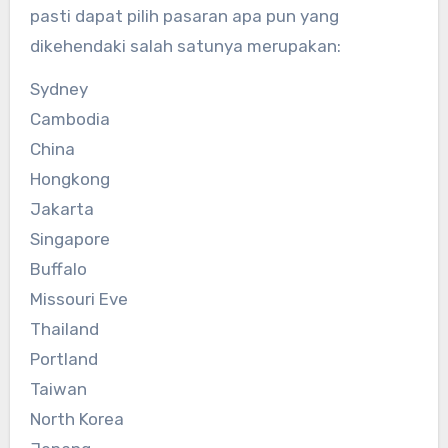
pasti dapat pilih pasaran apa pun yang
dikehendaki salah satunya merupakan:
Sydney
Cambodia
China
Hongkong
Jakarta
Singapore
Buffalo
Missouri Eve
Thailand
Portland
Taiwan
North Korea