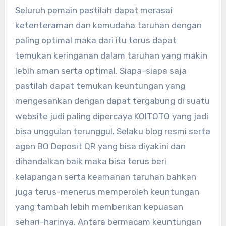
Seluruh pemain pastilah dapat merasai
ketenteraman dan kemudaha taruhan dengan
paling optimal maka dari itu terus dapat
temukan keringanan dalam taruhan yang makin
lebih aman serta optimal. Siapa-siapa saja
pastilah dapat temukan keuntungan yang
mengesankan dengan dapat tergabung di suatu
website judi paling dipercaya KOITOTO yang jadi
bisa unggulan terunggul. Selaku blog resmi serta
agen BO Deposit QR yang bisa diyakini dan
dihandalkan baik maka bisa terus beri
kelapangan serta keamanan taruhan bahkan
juga terus-menerus memperoleh keuntungan
yang tambah lebih memberikan kepuasan
sehari-harinya. Antara bermacam keuntungan