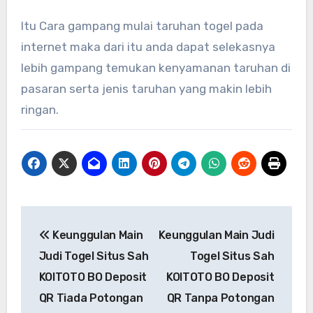
Itu Cara gampang mulai taruhan togel pada
internet maka dari itu anda dapat selekasnya
lebih gampang temukan kenyamanan taruhan di
pasaran serta jenis taruhan yang makin lebih
ringan.
Post
Keunggulan Main
Keunggulan Main Judi
navigation
Judi Togel Situs Sah
Togel Situs Sah
KOITOTO BO Deposit
KOITOTO BO Deposit
QR Tiada Potongan
QR Tanpa Potongan