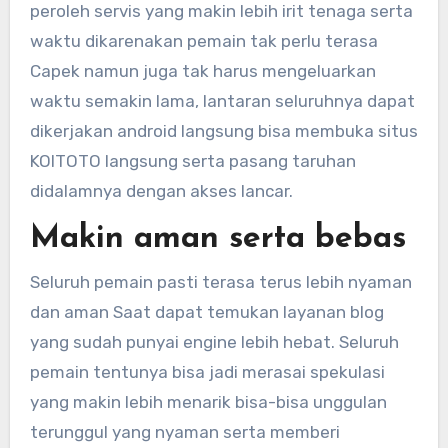
peroleh servis yang makin lebih irit tenaga serta
waktu dikarenakan pemain tak perlu terasa
Capek namun juga tak harus mengeluarkan
waktu semakin lama, lantaran seluruhnya dapat
dikerjakan android langsung bisa membuka situs
KOITOTO langsung serta pasang taruhan
didalamnya dengan akses lancar.
Makin aman serta bebas
Seluruh pemain pasti terasa terus lebih nyaman
dan aman Saat dapat temukan layanan blog
yang sudah punyai engine lebih hebat. Seluruh
pemain tentunya bisa jadi merasai spekulasi
yang makin lebih menarik bisa-bisa unggulan
terunggul yang nyaman serta memberi