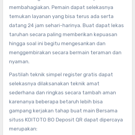
membahagiakan. Pemain dapat selekasnya
temukan layanan yang bisa terus ada serta
datang 24 jam sehari-harinya. Buat dapat lekas
taruhan secara paling memberikan kepuasan
hingga soal ini begitu mengesankan dan
menggembirakan secara bermain teraman dan
nyaman.
Pastilah teknik simpel register gratis dapat
selekasnya dilaksanakan teknik amat
sederhana dan ringkas secara tambah aman
karenanya beberapa betaruh lebih bisa
gampang kerjakan tahap buat main Bersama
situss KOITOTO BO Deposit QR dapat dipercaya
merupakan: