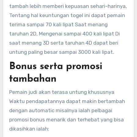
tambah lebih memberi kepuasan sehari-harinya,
Tentang hal keuntungan togel ini dapat pemain
terima sampai 70 kali lipat Saat menang
taruhan 2D, Mengenai sampai 400 kali lipat Di
saat menang 3D serta taruhan 4D dapat beri
untung paling besar sampai 3000 kali lipat.
Bonus serta promosi
tambahan
Pemain judi akan terasa untung khususnya
Waktu pendapatannya dapat makin bertambah
dengan automatic misalnya ialah pelbagai
promosi bonus menarik dan terhebat yang bisa
dikasihkan ialah: