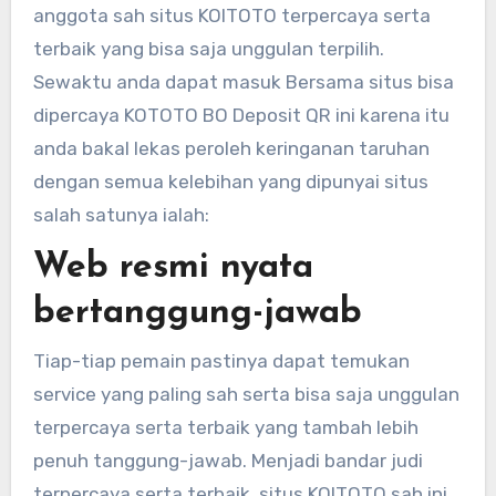
anggota sah situs KOITOTO terpercaya serta
terbaik yang bisa saja unggulan terpilih.
Sewaktu anda dapat masuk Bersama situs bisa
dipercaya KOTOTO BO Deposit QR ini karena itu
anda bakal lekas peroleh keringanan taruhan
dengan semua kelebihan yang dipunyai situs
salah satunya ialah:
Web resmi nyata
bertanggung-jawab
Tiap-tiap pemain pastinya dapat temukan
service yang paling sah serta bisa saja unggulan
terpercaya serta terbaik yang tambah lebih
penuh tanggung-jawab. Menjadi bandar judi
terpercaya serta terbaik, situs KOITOTO sah ini