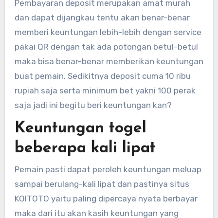
Pembayaran deposit merupakan amat murah
dan dapat dijangkau tentu akan benar-benar
memberi keuntungan lebih-lebih dengan service
pakai QR dengan tak ada potongan betul-betul
maka bisa benar-benar memberikan keuntungan
buat pemain. Sedikitnya deposit cuma 10 ribu
rupiah saja serta minimum bet yakni 100 perak
saja jadi ini begitu beri keuntungan kan?
Keuntungan togel
beberapa kali lipat
Pemain pasti dapat peroleh keuntungan meluap
sampai berulang-kali lipat dan pastinya situs
KOITOTO yaitu paling dipercaya nyata berbayar
maka dari itu akan kasih keuntungan yang