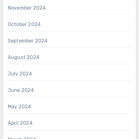
November 2024
October 2024
September 2024
August 2024
July 2024
June 2024
May 2024
April 2024