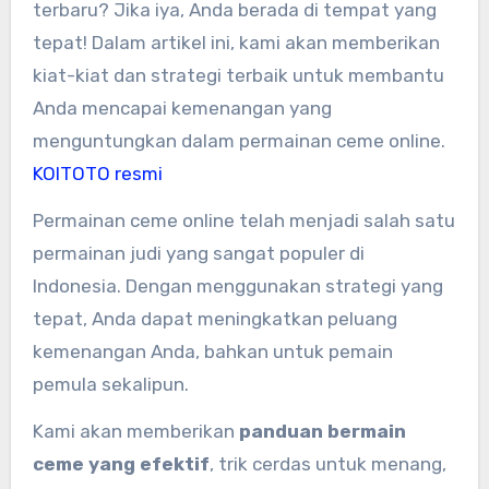
terbaru? Jika iya, Anda berada di tempat yang
tepat! Dalam artikel ini, kami akan memberikan
kiat-kiat dan strategi terbaik untuk membantu
Anda mencapai kemenangan yang
menguntungkan dalam permainan ceme online.
KOITOTO resmi
Permainan ceme online telah menjadi salah satu
permainan judi yang sangat populer di
Indonesia. Dengan menggunakan strategi yang
tepat, Anda dapat meningkatkan peluang
kemenangan Anda, bahkan untuk pemain
pemula sekalipun.
Kami akan memberikan
panduan bermain
ceme yang efektif
, trik cerdas untuk menang,