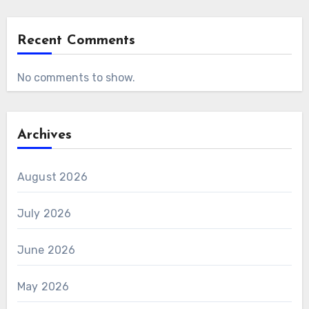
Recent Comments
No comments to show.
Archives
August 2026
July 2026
June 2026
May 2026