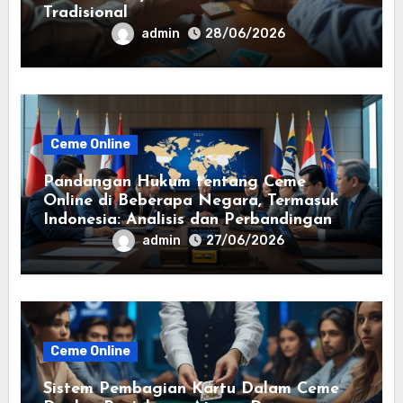
Tradisional
admin
28/06/2026
Ceme Online
Pandangan Hukum tentang Ceme
Online di Beberapa Negara, Termasuk
Indonesia: Analisis dan Perbandingan
admin
27/06/2026
Ceme Online
Sistem Pembagian Kartu Dalam Ceme