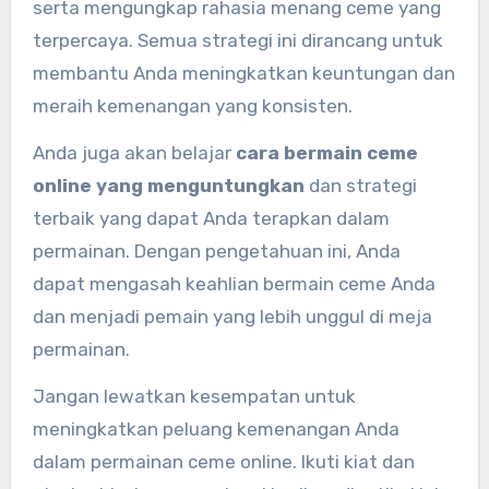
serta mengungkap rahasia menang ceme yang
terpercaya. Semua strategi ini dirancang untuk
membantu Anda meningkatkan keuntungan dan
meraih kemenangan yang konsisten.
Anda juga akan belajar
cara bermain ceme
online yang menguntungkan
dan strategi
terbaik yang dapat Anda terapkan dalam
permainan. Dengan pengetahuan ini, Anda
dapat mengasah keahlian bermain ceme Anda
dan menjadi pemain yang lebih unggul di meja
permainan.
Jangan lewatkan kesempatan untuk
meningkatkan peluang kemenangan Anda
dalam permainan ceme online. Ikuti kiat dan