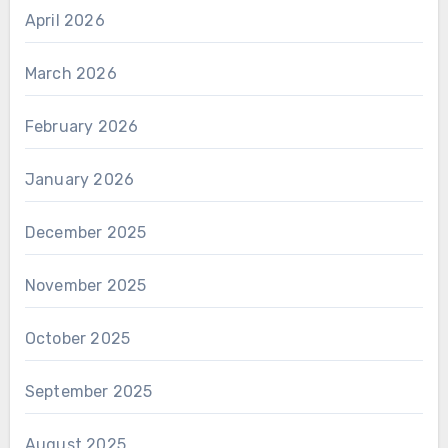
April 2026
March 2026
February 2026
January 2026
December 2025
November 2025
October 2025
September 2025
August 2025