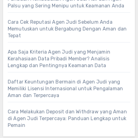
Palsu yang Sering Menipu untuk Keamanan Anda
Cara Cek Reputasi Agen Judi Sebelum Anda
Memutuskan untuk Bergabung Dengan Aman dan
Tepat
Apa Saja Kriteria Agen Judi yang Menjamin
Kerahasiaan Data Pribadi Member? Analisis
Lengkap dan Pentingnya Keamanan Data
Daftar Keuntungan Bermain di Agen Judi yang
Memiliki Lisensi Internasional untuk Pengalaman
Aman dan Terpercaya
Cara Melakukan Deposit dan Withdraw yang Aman
di Agen Judi Terpercaya: Panduan Lengkap untuk
Pemain