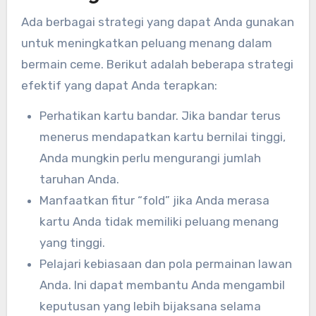
Ada berbagai strategi yang dapat Anda gunakan
untuk meningkatkan peluang menang dalam
bermain ceme. Berikut adalah beberapa strategi
efektif yang dapat Anda terapkan:
Perhatikan kartu bandar. Jika bandar terus
menerus mendapatkan kartu bernilai tinggi,
Anda mungkin perlu mengurangi jumlah
taruhan Anda.
Manfaatkan fitur “fold” jika Anda merasa
kartu Anda tidak memiliki peluang menang
yang tinggi.
Pelajari kebiasaan dan pola permainan lawan
Anda. Ini dapat membantu Anda mengambil
keputusan yang lebih bijaksana selama