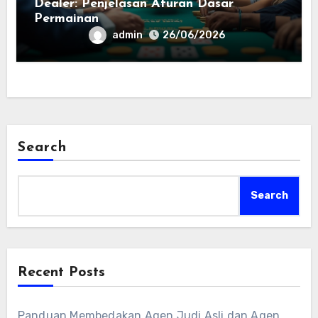
Dealer: Penjelasan Aturan Dasar
Permainan
admin
26/06/2026
Search
Search
Recent Posts
Panduan Membedakan Agen Judi Asli dan Agen