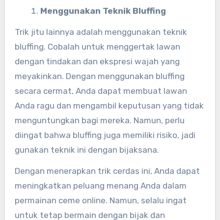
Menggunakan Teknik Bluffing
Trik jitu lainnya adalah menggunakan teknik
bluffing. Cobalah untuk menggertak lawan
dengan tindakan dan ekspresi wajah yang
meyakinkan. Dengan menggunakan bluffing
secara cermat, Anda dapat membuat lawan
Anda ragu dan mengambil keputusan yang tidak
menguntungkan bagi mereka. Namun, perlu
diingat bahwa bluffing juga memiliki risiko, jadi
gunakan teknik ini dengan bijaksana.
Dengan menerapkan trik cerdas ini, Anda dapat
meningkatkan peluang menang Anda dalam
permainan ceme online. Namun, selalu ingat
untuk tetap bermain dengan bijak dan