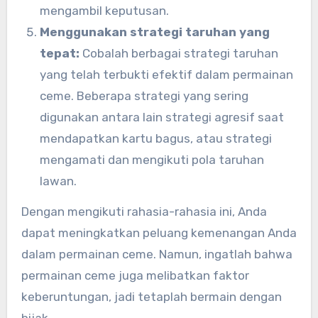
mengambil keputusan.
Menggunakan strategi taruhan yang
tepat:
Cobalah berbagai strategi taruhan
yang telah terbukti efektif dalam permainan
ceme. Beberapa strategi yang sering
digunakan antara lain strategi agresif saat
mendapatkan kartu bagus, atau strategi
mengamati dan mengikuti pola taruhan
lawan.
Dengan mengikuti rahasia-rahasia ini, Anda
dapat meningkatkan peluang kemenangan Anda
dalam permainan ceme. Namun, ingatlah bahwa
permainan ceme juga melibatkan faktor
keberuntungan, jadi tetaplah bermain dengan
bijak.