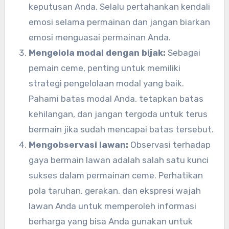
keputusan Anda. Selalu pertahankan kendali
emosi selama permainan dan jangan biarkan
emosi menguasai permainan Anda.
Mengelola modal dengan bijak:
Sebagai
pemain ceme, penting untuk memiliki
strategi pengelolaan modal yang baik.
Pahami batas modal Anda, tetapkan batas
kehilangan, dan jangan tergoda untuk terus
bermain jika sudah mencapai batas tersebut.
Mengobservasi lawan:
Observasi terhadap
gaya bermain lawan adalah salah satu kunci
sukses dalam permainan ceme. Perhatikan
pola taruhan, gerakan, dan ekspresi wajah
lawan Anda untuk memperoleh informasi
berharga yang bisa Anda gunakan untuk