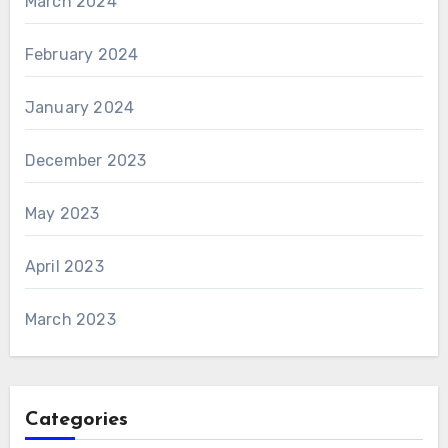
March 2024
February 2024
January 2024
December 2023
May 2023
April 2023
March 2023
Categories