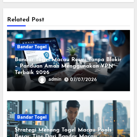
Related Post
Bandar Togel
Bandar Togel Macau Resmi Tanpa Blokir
– Panduan Aman Menggunakan VPN
Terbaik 2026
admin
07/07/2026
Bandar Togel
Strategi Menang Togel Macau Pools
Besar: Tips Dari Bandar Macau