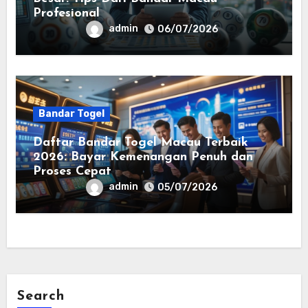
Profesional
admin
06/07/2026
Bandar Togel
Daftar Bandar Togel Macau Terbaik
2026: Bayar Kemenangan Penuh dan
Proses Cepat
admin
05/07/2026
Search