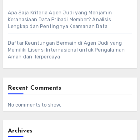
Apa Saja Kriteria Agen Judi yang Menjamin
Kerahasiaan Data Pribadi Member? Analisis
Lengkap dan Pentingnya Keamanan Data
Daftar Keuntungan Bermain di Agen Judi yang
Memiliki Lisensi Internasional untuk Pengalaman
Aman dan Terpercaya
Recent Comments
No comments to show.
Archives