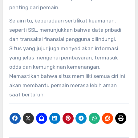
penting dari pemain.
Selain itu, keberadaan sertifikat keamanan,
seperti SSL, menunjukkan bahwa data pribadi
dan transaksi finansial pengguna dilindungi.
Situs yang jujur juga menyediakan informasi
yang jelas mengenai pembayaran, termasuk
odds dan kemungkinan kemenangan.
Memastikan bahwa situs memiliki semua ciri ini
akan membantu pemain merasa lebih aman
saat bertaruh.