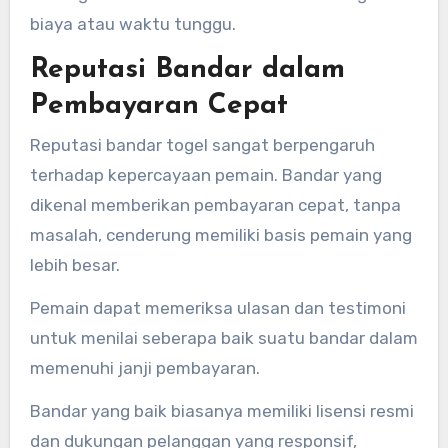
biaya atau waktu tunggu.
Reputasi Bandar dalam
Pembayaran Cepat
Reputasi bandar togel sangat berpengaruh
terhadap kepercayaan pemain. Bandar yang
dikenal memberikan pembayaran cepat, tanpa
masalah, cenderung memiliki basis pemain yang
lebih besar.
Pemain dapat memeriksa ulasan dan testimoni
untuk menilai seberapa baik suatu bandar dalam
memenuhi janji pembayaran.
Bandar yang baik biasanya memiliki lisensi resmi
dan dukungan pelanggan yang responsif,