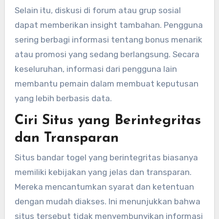
Selain itu, diskusi di forum atau grup sosial
dapat memberikan insight tambahan. Pengguna
sering berbagi informasi tentang bonus menarik
atau promosi yang sedang berlangsung. Secara
keseluruhan, informasi dari pengguna lain
membantu pemain dalam membuat keputusan
yang lebih berbasis data.
Ciri Situs yang Berintegritas
dan Transparan
Situs bandar togel yang berintegritas biasanya
memiliki kebijakan yang jelas dan transparan.
Mereka mencantumkan syarat dan ketentuan
dengan mudah diakses. Ini menunjukkan bahwa
situs tersebut tidak menyembunyikan informasi