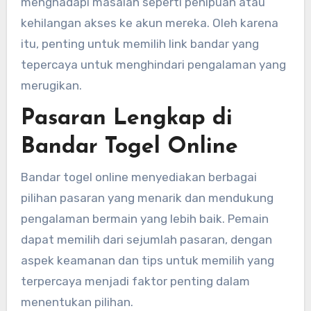
menghadapi masalah seperti penipuan atau
kehilangan akses ke akun mereka. Oleh karena
itu, penting untuk memilih link bandar yang
tepercaya untuk menghindari pengalaman yang
merugikan.
Pasaran Lengkap di
Bandar Togel Online
Bandar togel online menyediakan berbagai
pilihan pasaran yang menarik dan mendukung
pengalaman bermain yang lebih baik. Pemain
dapat memilih dari sejumlah pasaran, dengan
aspek keamanan dan tips untuk memilih yang
terpercaya menjadi faktor penting dalam
menentukan pilihan.