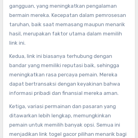
gangguan, yang meningkatkan pengalaman
bermain mereka. Kecepatan dalam pemrosesan
taruhan, baik saat memasang maupun menarik
hasil, merupakan faktor utama dalam memilih
link ini.
Kedua, link ini biasanya terhubung dengan
bandar yang memiliki reputasi baik, sehingga
meningkatkan rasa percaya pemain. Mereka
dapat bertransaksi dengan keyakinan bahwa
informasi pribadi dan finansial mereka aman.
Ketiga, variasi permainan dan pasaran yang
ditawarkan lebih lengkap, memungkinkan
pemain untuk memilih banyak opsi. Semua ini
menjadikan link togel gacor pilihan menarik bagi