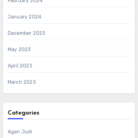
February 2024
January 2024
December 2023
May 2023
April 2023
March 2023
Categories
Agen Judi