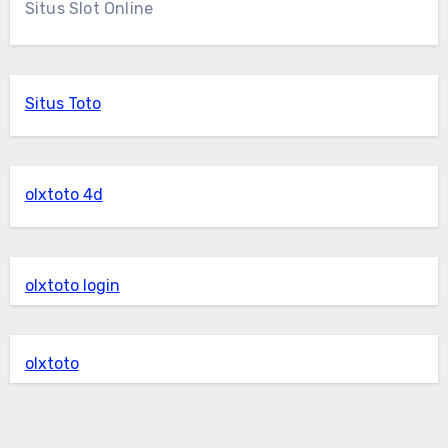
Situs Slot Online
Situs Toto
olxtoto 4d
olxtoto login
olxtoto