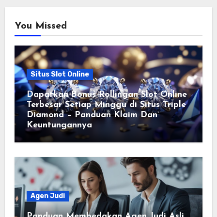
You Missed
Situs Slot Online
Dapatkan Bonus Rollingan Slot Online
Terbesar Setiap Minggu di Situs Triple
Diamond – Panduan Klaim Dan
Keuntungannya
Agen Judi
Panduan Membedakan Agen Judi Asli