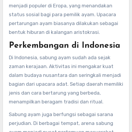
menjadi populer di Eropa, yang menandakan
status sosial bagi para pemilik ayam. Upacara
pertarungan ayam biasanya dilakukan sebagai
bentuk hiburan di kalangan aristokrasi.
Perkembangan di Indonesia
Di Indonesia, sabung ayam sudah ada sejak
zaman kerajaan. Aktivitas ini mengakar kuat
dalam budaya nusantara dan seringkali menjadi
bagian dari upacara adat. Setiap daerah memiliki
jenis dan cara bertarung yang berbeda,
menampilkan beragam tradisi dan ritual.
Sabung ayam juga berfungsi sebagai sarana
perjudian. Di berbagai tempat, arena sabung
ayam menjadi pusat pertemuan masyarakat.