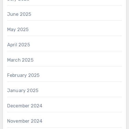
June 2025
May 2025
April 2025
March 2025
February 2025
January 2025
December 2024
November 2024