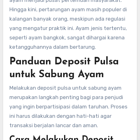
Hingga kini, pertarungan ayam masih populer di
kalangan banyak orang, meskipun ada regulasi
yang mengatur praktik ini. Ayam jenis tertentu,
seperti ayam bangkok, sangat dihargai karena
ketangguhannya dalam bertarung.
Panduan Deposit Pulsa
untuk Sabung Ayam
Melakukan deposit pulsa untuk sabung ayam
merupakan langkah penting bagi para penjudi
yang ingin berpartisipasi dalam taruhan. Proses
ini harus dilakukan dengan hati-hati agar
transaksi berjalan lancar dan aman.
Cara Melakukan Deposit