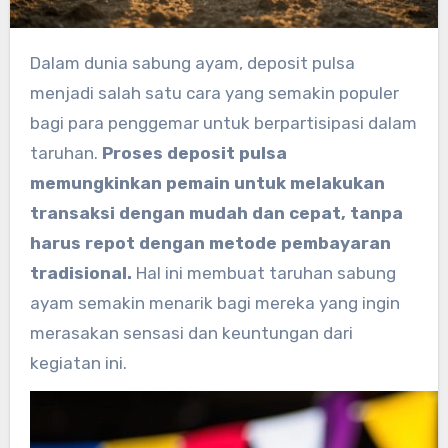
Dalam dunia sabung ayam, deposit pulsa
menjadi salah satu cara yang semakin populer
bagi para penggemar untuk berpartisipasi dalam
taruhan.
Proses deposit pulsa
memungkinkan pemain untuk melakukan
transaksi dengan mudah dan cepat, tanpa
harus repot dengan metode pembayaran
tradisional.
Hal ini membuat taruhan sabung
ayam semakin menarik bagi mereka yang ingin
merasakan sensasi dan keuntungan dari
kegiatan ini.