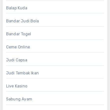
Balap Kuda
Bandar Judi Bola
Bandar Togel
Ceme Online
Judi Capsa
Judi Tembak Ikan
Live Kasino
Sabung Ayam