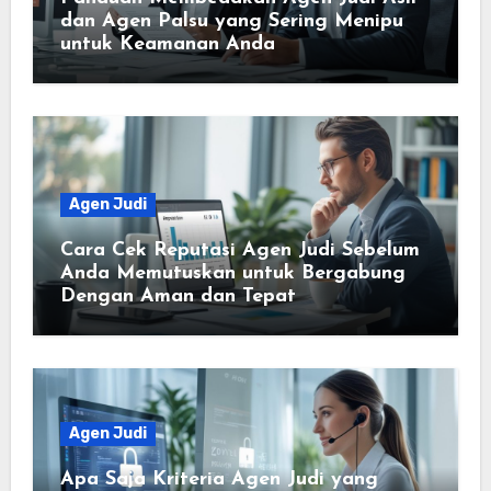
dan Agen Palsu yang Sering Menipu
untuk Keamanan Anda
Agen Judi
Cara Cek Reputasi Agen Judi Sebelum
Anda Memutuskan untuk Bergabung
Dengan Aman dan Tepat
Agen Judi
Apa Saja Kriteria Agen Judi yang