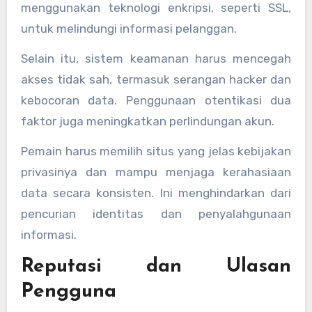
menggunakan teknologi enkripsi, seperti SSL,
untuk melindungi informasi pelanggan.
Selain itu, sistem keamanan harus mencegah
akses tidak sah, termasuk serangan hacker dan
kebocoran data. Penggunaan otentikasi dua
faktor juga meningkatkan perlindungan akun.
Pemain harus memilih situs yang jelas kebijakan
privasinya dan mampu menjaga kerahasiaan
data secara konsisten. Ini menghindarkan dari
pencurian identitas dan penyalahgunaan
informasi.
Reputasi dan Ulasan
Pengguna