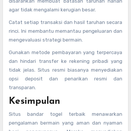
disarankan membuat batasan taruhan harian
agar tidak mengalami kerugian besar.
Catat setiap transaksi dan hasil taruhan secara
rinci. Ini membantu memantau pengeluaran dan
mengevaluasi strategi bermain.
Gunakan metode pembayaran yang terpercaya
dan hindari transfer ke rekening pribadi yang
tidak jelas. Situs resmi biasanya menyediakan
opsi deposit dan penarikan resmi dan
transparan.
Kesimpulan
Situs bandar togel terbaik menawarkan
pengalaman bermain yang aman dan nyaman