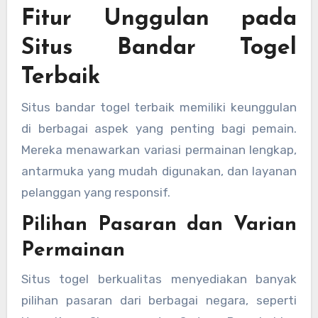
Fitur Unggulan pada
Situs Bandar Togel
Terbaik
Situs bandar togel terbaik memiliki keunggulan
di berbagai aspek yang penting bagi pemain.
Mereka menawarkan variasi permainan lengkap,
antarmuka yang mudah digunakan, dan layanan
pelanggan yang responsif.
Pilihan Pasaran dan Varian
Permainan
Situs togel berkualitas menyediakan banyak
pilihan pasaran dari berbagai negara, seperti