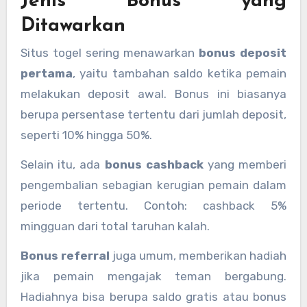
Jenis Bonus yang
Ditawarkan
Situs togel sering menawarkan
bonus deposit
pertama
, yaitu tambahan saldo ketika pemain
melakukan deposit awal. Bonus ini biasanya
berupa persentase tertentu dari jumlah deposit,
seperti 10% hingga 50%.
Selain itu, ada
bonus cashback
yang memberi
pengembalian sebagian kerugian pemain dalam
periode tertentu. Contoh: cashback 5%
mingguan dari total taruhan kalah.
Bonus referral
juga umum, memberikan hadiah
jika pemain mengajak teman bergabung.
Hadiahnya bisa berupa saldo gratis atau bonus