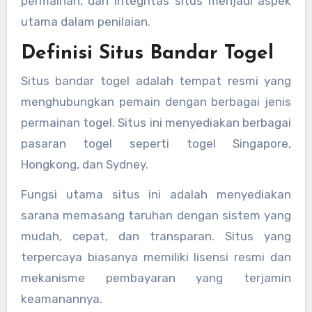
permainan, dan integritas situs menjadi aspek
utama dalam penilaian.
Definisi Situs Bandar Togel
Situs bandar togel adalah tempat resmi yang
menghubungkan pemain dengan berbagai jenis
permainan togel. Situs ini menyediakan berbagai
pasaran togel seperti togel Singapore,
Hongkong, dan Sydney.
Fungsi utama situs ini adalah menyediakan
sarana memasang taruhan dengan sistem yang
mudah, cepat, dan transparan. Situs yang
terpercaya biasanya memiliki lisensi resmi dan
mekanisme pembayaran yang terjamin
keamanannya.