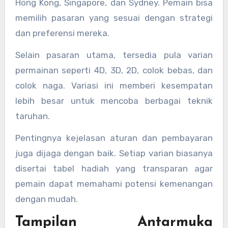
Hong Kong, Singapore, dan Sydney. Pemain bisa
memilih pasaran yang sesuai dengan strategi
dan preferensi mereka.
Selain pasaran utama, tersedia pula varian
permainan seperti 4D, 3D, 2D, colok bebas, dan
colok naga. Variasi ini memberi kesempatan
lebih besar untuk mencoba berbagai teknik
taruhan.
Pentingnya kejelasan aturan dan pembayaran
juga dijaga dengan baik. Setiap varian biasanya
disertai tabel hadiah yang transparan agar
pemain dapat memahami potensi kemenangan
dengan mudah.
Tampilan Antarmuka