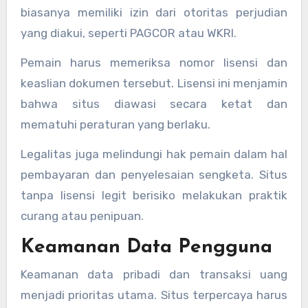
biasanya memiliki izin dari otoritas perjudian
yang diakui, seperti PAGCOR atau WKRI.
Pemain harus memeriksa nomor lisensi dan
keaslian dokumen tersebut. Lisensi ini menjamin
bahwa situs diawasi secara ketat dan
mematuhi peraturan yang berlaku.
Legalitas juga melindungi hak pemain dalam hal
pembayaran dan penyelesaian sengketa. Situs
tanpa lisensi legit berisiko melakukan praktik
curang atau penipuan.
Keamanan Data Pengguna
Keamanan data pribadi dan transaksi uang
menjadi prioritas utama. Situs terpercaya harus