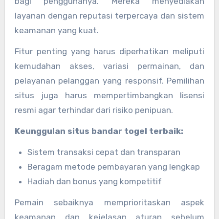
bagi penggunanya. Mereka menyediakan
layanan dengan reputasi terpercaya dan sistem
keamanan yang kuat.
Fitur penting yang harus diperhatikan meliputi
kemudahan akses, variasi permainan, dan
pelayanan pelanggan yang responsif. Pemilihan
situs juga harus mempertimbangkan lisensi
resmi agar terhindar dari risiko penipuan.
Keunggulan situs bandar togel terbaik:
Sistem transaksi cepat dan transparan
Beragam metode pembayaran yang lengkap
Hadiah dan bonus yang kompetitif
Pemain sebaiknya memprioritaskan aspek
keamanan dan kejelasan aturan sebelum