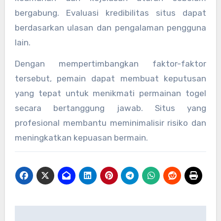
bergabung. Evaluasi kredibilitas situs dapat
berdasarkan ulasan dan pengalaman pengguna
lain.
Dengan mempertimbangkan faktor-faktor
tersebut, pemain dapat membuat keputusan
yang tepat untuk menikmati permainan togel
secara bertanggung jawab. Situs yang
profesional membantu meminimalisir risiko dan
meningkatkan kepuasan bermain.
Post