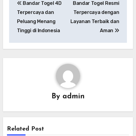
Bandar Togel 4D
Bandar Togel Resmi
navigation
Terpercaya dan
Terpercaya dengan
Peluang Menang
Layanan Terbaik dan
Tinggi di Indonesia
Aman
By
admin
Related Post