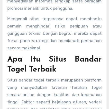
menyediakan informasi lengkap serta beragam
promosi menarik untuk pengguna.
Mengenali situs terpercaya dapat membantu
pemain menghindari risiko penipuan atau
gangguan teknis. Dengan begitu, mereka dapat
fokus pada strategi dan menikmati permainan
secara maksimal.
Apa Itu Situs Bandar
Togel Terbaik
Situs bandar togel terbaik merupakan platform
yang menyediakan layanan taruhan togel
secara online dengan kualitas dan keamanan
tinggi. Faktor seperti kejelasan aturan, variasi