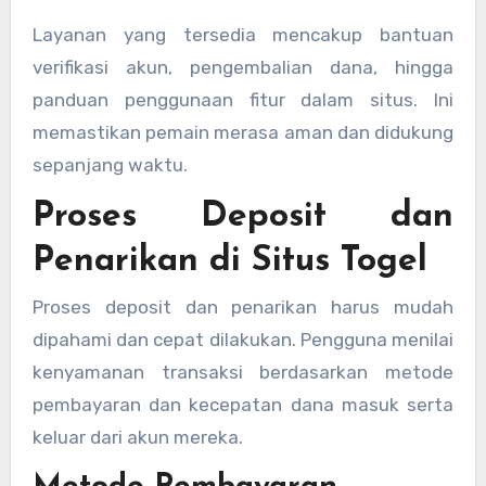
Layanan yang tersedia mencakup bantuan
verifikasi akun, pengembalian dana, hingga
panduan penggunaan fitur dalam situs. Ini
memastikan pemain merasa aman dan didukung
sepanjang waktu.
Proses Deposit dan
Penarikan di Situs Togel
Proses deposit dan penarikan harus mudah
dipahami dan cepat dilakukan. Pengguna menilai
kenyamanan transaksi berdasarkan metode
pembayaran dan kecepatan dana masuk serta
keluar dari akun mereka.