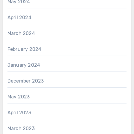
May 2024
April 2024
March 2024
February 2024
January 2024
December 2023
May 2023
April 2023
March 2023