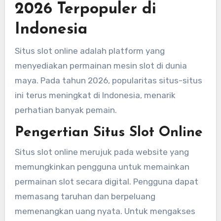
2026 Terpopuler di
Indonesia
Situs slot online adalah platform yang
menyediakan permainan mesin slot di dunia
maya. Pada tahun 2026, popularitas situs-situs
ini terus meningkat di Indonesia, menarik
perhatian banyak pemain.
Pengertian Situs Slot Online
Situs slot online merujuk pada website yang
memungkinkan pengguna untuk memainkan
permainan slot secara digital. Pengguna dapat
memasang taruhan dan berpeluang
memenangkan uang nyata. Untuk mengakses