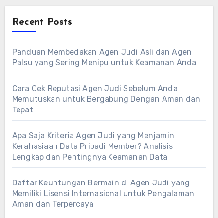
Recent Posts
Panduan Membedakan Agen Judi Asli dan Agen
Palsu yang Sering Menipu untuk Keamanan Anda
Cara Cek Reputasi Agen Judi Sebelum Anda
Memutuskan untuk Bergabung Dengan Aman dan
Tepat
Apa Saja Kriteria Agen Judi yang Menjamin
Kerahasiaan Data Pribadi Member? Analisis
Lengkap dan Pentingnya Keamanan Data
Daftar Keuntungan Bermain di Agen Judi yang
Memiliki Lisensi Internasional untuk Pengalaman
Aman dan Terpercaya