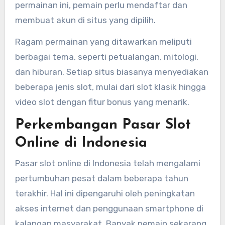
permainan ini, pemain perlu mendaftar dan
membuat akun di situs yang dipilih.
Ragam permainan yang ditawarkan meliputi
berbagai tema, seperti petualangan, mitologi,
dan hiburan. Setiap situs biasanya menyediakan
beberapa jenis slot, mulai dari slot klasik hingga
video slot dengan fitur bonus yang menarik.
Perkembangan Pasar Slot
Online di Indonesia
Pasar slot online di Indonesia telah mengalami
pertumbuhan pesat dalam beberapa tahun
terakhir. Hal ini dipengaruhi oleh peningkatan
akses internet dan penggunaan smartphone di
kalangan masyarakat. Banyak pemain sekarang