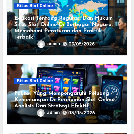
Situs Slot Online
Edukasi Tentang Regulasi Dan Hukum
Situs Slot Online Di Berbagai Negara:
Memahami Peraturan dan Praktik
Terbaik
admin
09/05/2026
Situs Slot Online
Faktor Yang Mempengaruhi Peluang
Kemenangan Di Permainan Slot Online:
Analisis Dan Strategi Efektif
admin
08/05/2026