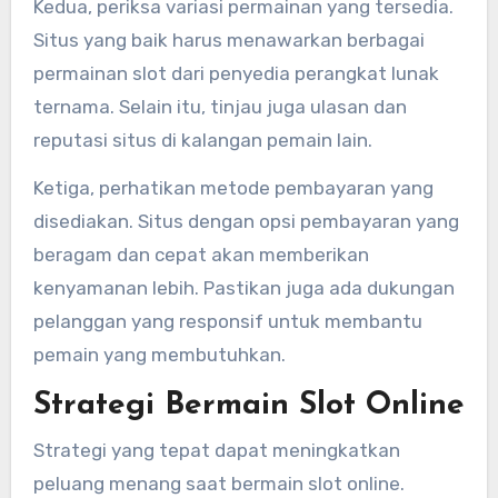
Kedua, periksa variasi permainan yang tersedia.
Situs yang baik harus menawarkan berbagai
permainan slot dari penyedia perangkat lunak
ternama. Selain itu, tinjau juga ulasan dan
reputasi situs di kalangan pemain lain.
Ketiga, perhatikan metode pembayaran yang
disediakan. Situs dengan opsi pembayaran yang
beragam dan cepat akan memberikan
kenyamanan lebih. Pastikan juga ada dukungan
pelanggan yang responsif untuk membantu
pemain yang membutuhkan.
Strategi Bermain Slot Online
Strategi yang tepat dapat meningkatkan
peluang menang saat bermain slot online.