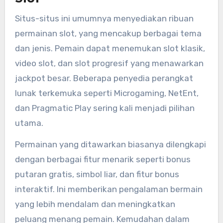
Situs-situs ini umumnya menyediakan ribuan
permainan slot, yang mencakup berbagai tema
dan jenis. Pemain dapat menemukan slot klasik,
video slot, dan slot progresif yang menawarkan
jackpot besar. Beberapa penyedia perangkat
lunak terkemuka seperti Microgaming, NetEnt,
dan Pragmatic Play sering kali menjadi pilihan
utama.
Permainan yang ditawarkan biasanya dilengkapi
dengan berbagai fitur menarik seperti bonus
putaran gratis, simbol liar, dan fitur bonus
interaktif. Ini memberikan pengalaman bermain
yang lebih mendalam dan meningkatkan
peluang menang pemain. Kemudahan dalam