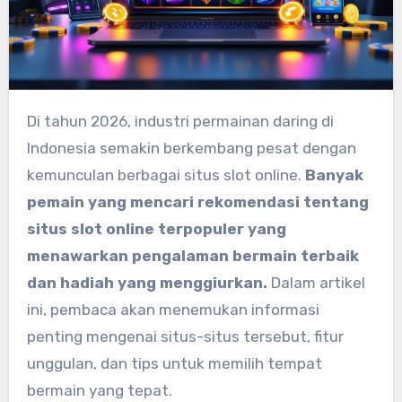
Di tahun 2026, industri permainan daring di
Indonesia semakin berkembang pesat dengan
kemunculan berbagai situs slot online.
Banyak
pemain yang mencari rekomendasi tentang
situs slot online terpopuler yang
menawarkan pengalaman bermain terbaik
dan hadiah yang menggiurkan.
Dalam artikel
ini, pembaca akan menemukan informasi
penting mengenai situs-situs tersebut, fitur
unggulan, dan tips untuk memilih tempat
bermain yang tepat.