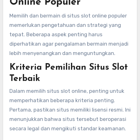
Online Populer
Memilih dan bermain di situs slot online populer
memerlukan pengetahuan dan strategi yang
tepat. Beberapa aspek penting harus
diperhatikan agar pengalaman bermain menjadi
lebih menyenangkan dan menguntungkan.
Kriteria Pemilihan Situs Slot
Terbaik
Dalam memilih situs slot online, penting untuk
memperhatikan beberapa kriteria penting.
Pertama, pastikan situs memiliki lisensi resmi. Ini
menunjukkan bahwa situs tersebut beroperasi
secara legal dan mengikuti standar keamanan.