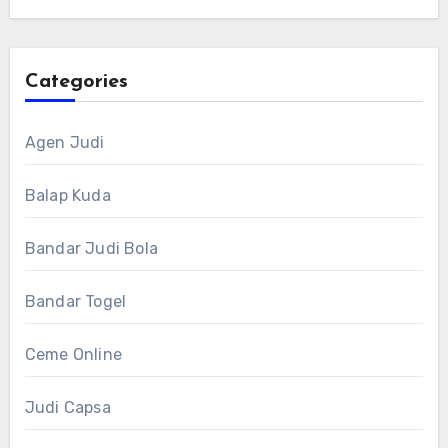
Categories
Agen Judi
Balap Kuda
Bandar Judi Bola
Bandar Togel
Ceme Online
Judi Capsa