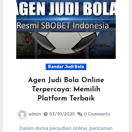
Bandar Judi Bola
Agen Judi Bola Online
Terpercaya: Memilih
Platform Terbaik
admin
03/10/2025
0
Comments
Dalam dunia perjudian online, pencarian