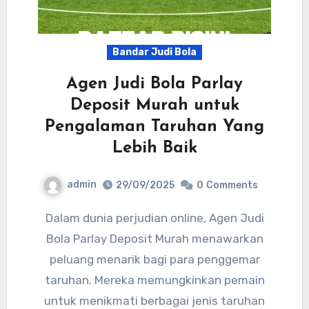
Bandar Judi Bola
Agen Judi Bola Parlay
Deposit Murah untuk
Pengalaman Taruhan Yang
Lebih Baik
admin
29/09/2025
0
Comments
Dalam dunia perjudian online, Agen Judi
Bola Parlay Deposit Murah menawarkan
peluang menarik bagi para penggemar
taruhan. Mereka memungkinkan pemain
untuk menikmati berbagai jenis taruhan