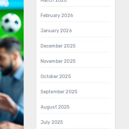
March 2026
February 2026
January 2026
December 2025
November 2025
October 2025
September 2025
August 2025
July 2025