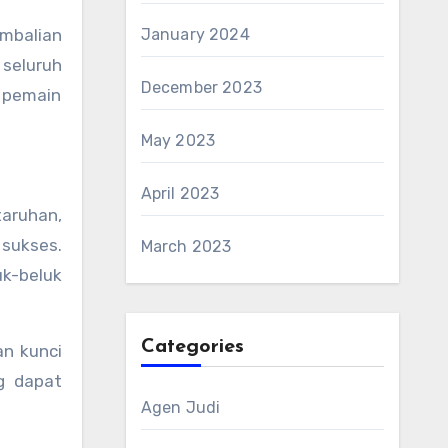
mbalian
January 2024
 seluruh
December 2023
a pemain
May 2023
April 2023
taruhan,
sukses.
March 2023
k-beluk
Categories
n kunci
g dapat
Agen Judi