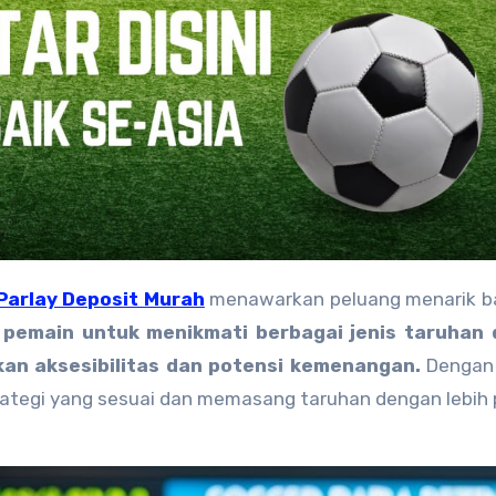
Parlay Deposit Murah
menawarkan peluang menarik ba
pemain untuk menikmati berbagai jenis taruhan
kan aksesibilitas dan potensi kemenangan.
Dengan
trategi yang sesuai dan memasang taruhan dengan lebih