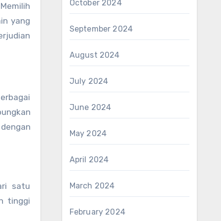
October 2024
 Memilih
in yang
September 2024
rjudian
August 2024
July 2024
erbagai
June 2024
bungkan
n dengan
May 2024
April 2024
ri satu
March 2024
h tinggi
February 2024