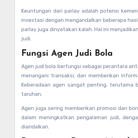
Keuntungan dari parlay adalah potensi keme
investasi dengan mengandalkan beberapa hasil. 
parlay juga dinyatakan kalah. Hal ini menjadik
judi.
Fungsi Agen Judi Bola
Agen judi bola berfungsi sebagai perantara ant
menangani transaksi, dan memberikan inform
Keberadaan agen sangat penting, terutama 
taruhan.
Agen juga sering memberikan promosi dan bon
dalam meningkatkan pengalaman judi, deng
diandalkan.