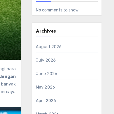
No comments to show.
Archives
August 2026
July 2026
gi para
June 2026
 dengan
 banyak
May 2026
 percaya
April 2026