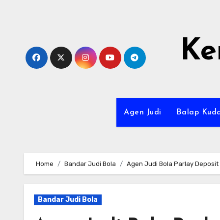
Skip
to
content
Ke
Agen Judi
Balap Kud
Home
Bandar Judi Bola
Agen Judi Bola Parlay Deposi
Bandar Judi Bola