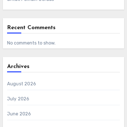
Recent Comments
No comments to show.
Archives
August 2026
July 2026
June 2026