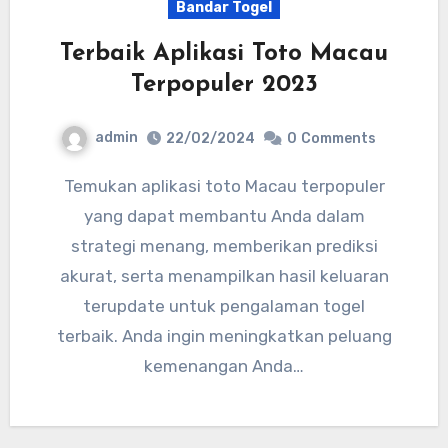
Bandar Togel
Terbaik Aplikasi Toto Macau
Terpopuler 2023
admin
22/02/2024
0
Comments
Temukan aplikasi toto Macau terpopuler
yang dapat membantu Anda dalam
strategi menang, memberikan prediksi
akurat, serta menampilkan hasil keluaran
terupdate untuk pengalaman togel
terbaik. Anda ingin meningkatkan peluang
kemenangan Anda…