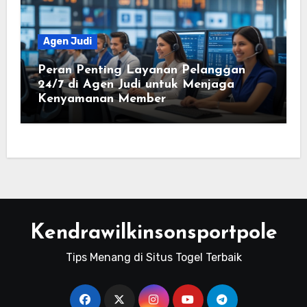
Agen Judi
Peran Penting Layanan Pelanggan
24/7 di Agen Judi untuk Menjaga
Kenyamanan Member
Kendrawilkinsonsportpole
Tips Menang di Situs Togel Terbaik