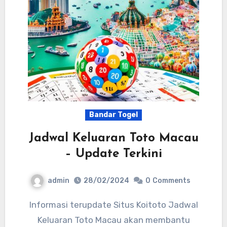
Bandar Togel
Jadwal Keluaran Toto Macau
– Update Terkini
admin
28/02/2024
0
Comments
Informasi terupdate Situs Koitoto Jadwal
Keluaran Toto Macau akan membantu