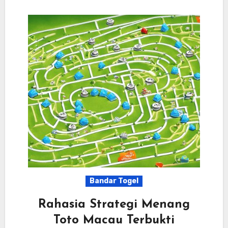
Bandar Togel
Rahasia Strategi Menang
Toto Macau Terbukti