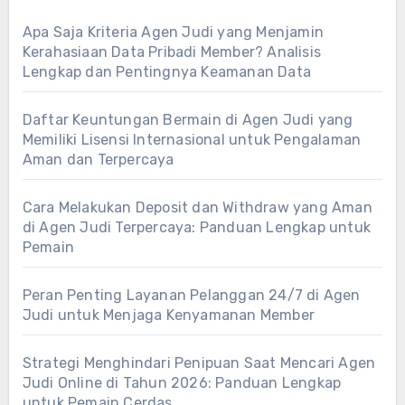
Apa Saja Kriteria Agen Judi yang Menjamin
Kerahasiaan Data Pribadi Member? Analisis
Lengkap dan Pentingnya Keamanan Data
Daftar Keuntungan Bermain di Agen Judi yang
Memiliki Lisensi Internasional untuk Pengalaman
Aman dan Terpercaya
Cara Melakukan Deposit dan Withdraw yang Aman
di Agen Judi Terpercaya: Panduan Lengkap untuk
Pemain
Peran Penting Layanan Pelanggan 24/7 di Agen
Judi untuk Menjaga Kenyamanan Member
Strategi Menghindari Penipuan Saat Mencari Agen
Judi Online di Tahun 2026: Panduan Lengkap
untuk Pemain Cerdas