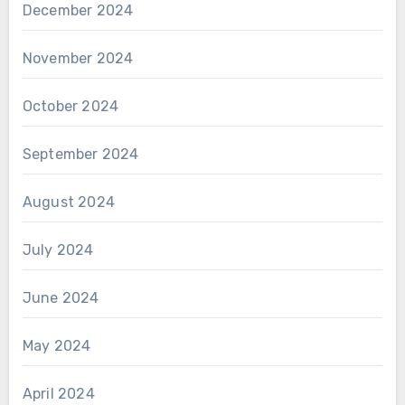
December 2024
November 2024
October 2024
September 2024
August 2024
July 2024
June 2024
May 2024
April 2024