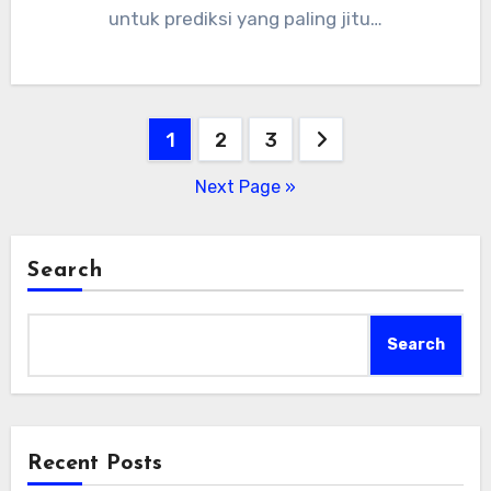
untuk prediksi yang paling jitu…
Posts
1
2
3
pagination
Next Page »
Search
Search
Recent Posts