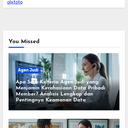
olxtoto
You Missed
Agen Judi
Apa Saja Kriteria Agen Judi yang
Menjamin Kerahasiaan Data Pribadi
Member? Analisis Lengkap dan
Pentingnya Keamanan Data