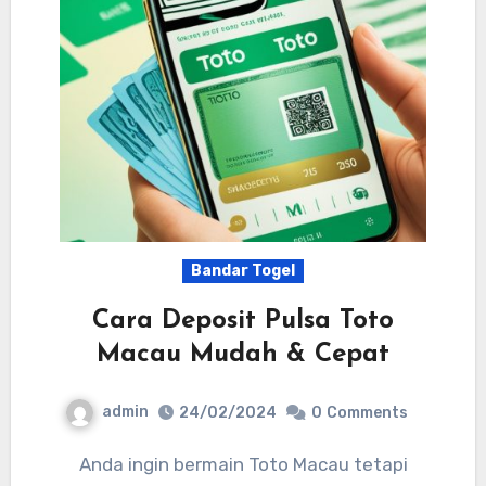
Bandar Togel
Cara Deposit Pulsa Toto
Macau Mudah & Cepat
admin
24/02/2024
0
Comments
Anda ingin bermain Toto Macau tetapi