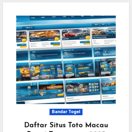
Bandar Togel
Daftar Situs Toto Macau