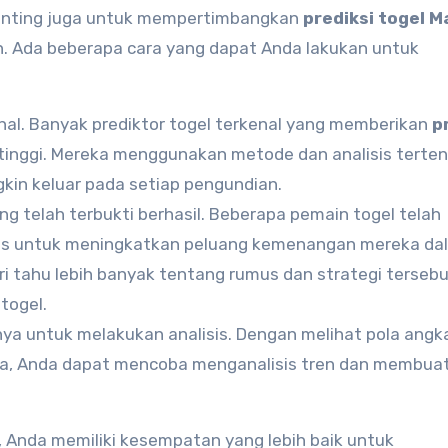
enting juga untuk mempertimbangkan
prediksi togel 
 Ada beberapa cara yang dapat Anda lakukan untuk
nal. Banyak prediktor togel terkenal yang memberikan
p
tinggi. Mereka menggunakan metode dan analisis terte
in keluar pada setiap pengundian.
g telah terbukti berhasil. Beberapa pemain togel telah
s untuk meningkatkan peluang kemenangan mereka da
 tahu lebih banyak tentang rumus dan strategi terseb
togel.
ya untuk melakukan analisis. Dengan melihat pola angk
nya, Anda dapat mencoba menganalisis tren dan membua
, Anda memiliki kesempatan yang lebih baik untuk