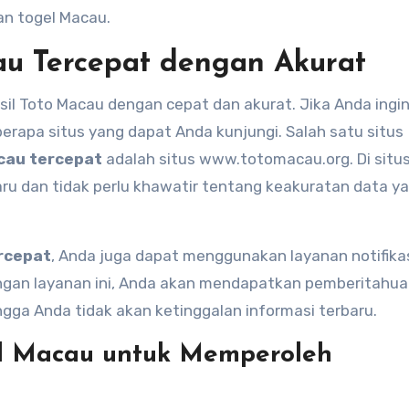
n togel Macau.
au Tercepat dengan Akurat
l Toto Macau dengan cepat dan akurat. Jika Anda ingi
berapa situs yang dapat Anda kunjungi. Salah satu situs
cau tercepat
adalah situs www.totomacau.org. Di situs 
u dan tidak perlu khawatir tentang keakuratan data y
ercepat
, Anda juga dapat menggunakan layanan notifika
 Dengan layanan ini, Anda akan mendapatkan pemberitahu
ngga Anda tidak akan ketinggalan informasi terbaru.
el Macau untuk Memperoleh