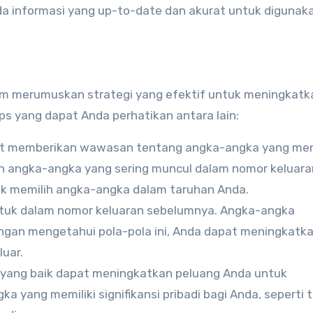
 informasi yang up-to-date dan akurat untuk digunak
 merumuskan strategi yang efektif untuk meningkatk
 yang dapat Anda perhatikan antara lain:
dapat memberikan wawasan tentang angka-angka yang mem
ikan angka-angka yang sering muncul dalam nomor keluara
uk memilih angka-angka dalam taruhan Anda.
entuk dalam nomor keluaran sebelumnya. Angka-angka
engan mengetahui pola-pola ini, Anda dapat meningkatk
uar.
yang baik dapat meningkatkan peluang Anda untuk
yang memiliki signifikansi pribadi bagi Anda, seperti 