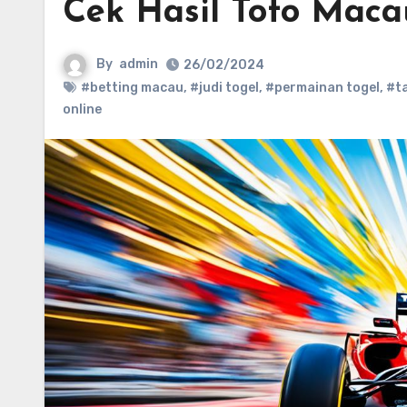
Cek Hasil Toto Macau
By
admin
26/02/2024
#betting macau
,
#judi togel
,
#permainan togel
,
#ta
online