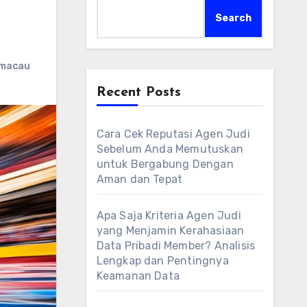
Search
 macau
Recent Posts
Cara Cek Reputasi Agen Judi
Sebelum Anda Memutuskan
untuk Bergabung Dengan
Aman dan Tepat
Apa Saja Kriteria Agen Judi
yang Menjamin Kerahasiaan
Data Pribadi Member? Analisis
Lengkap dan Pentingnya
Keamanan Data