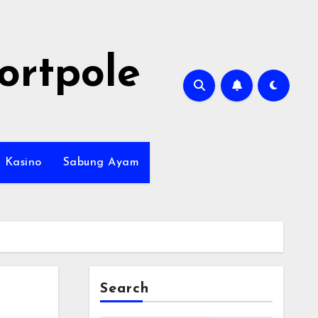
ortpole
e Kasino
Sabung Ayam
Search