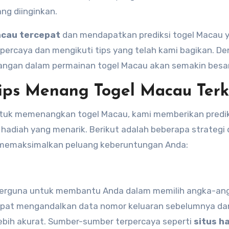
g diinginkan.
acau tercepat
dan mendapatkan prediksi togel Macau 
percaya dan mengikuti tips yang telah kami bagikan. D
ngan dalam permainan togel Macau akan semakin besar
ips Menang Togel Macau Terk
ntuk memenangkan togel Macau, kami memberikan predik
hadiah yang menarik. Berikut adalah beberapa strategi
 memaksimalkan peluang keberuntungan Anda:
g berguna untuk membantu Anda dalam memilih angka-an
apat mengandalkan data nomor keluaran sebelumnya da
ebih akurat. Sumber-sumber terpercaya seperti
situs ha