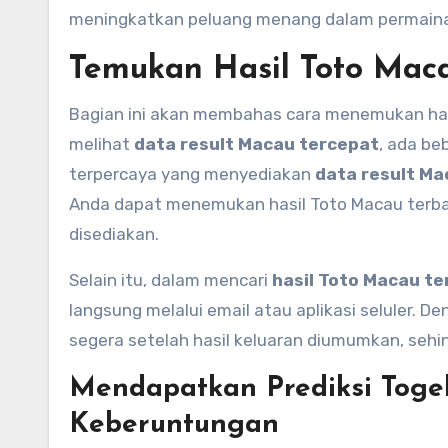
meningkatkan peluang menang dalam permaina
Temukan Hasil Toto Mac
Bagian ini akan membahas cara menemukan hasi
melihat
data result Macau tercepat
, ada be
terpercaya yang menyediakan
data result Ma
Anda dapat menemukan hasil Toto Macau terbar
disediakan.
Selain itu, dalam mencari
hasil Toto Macau t
langsung melalui email atau aplikasi seluler.
segera setelah hasil keluaran diumumkan, sehi
Mendapatkan Prediksi Tog
Keberuntungan