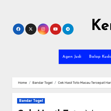
Skip
to
content
Ke
Agen Judi
Balap Kud
Home
Bandar Togel
Cek Hasil Toto Macau Tercepat Hari
Bandar Togel