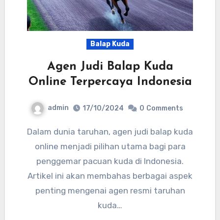
Balap Kuda
Agen Judi Balap Kuda
Online Terpercaya Indonesia
admin
17/10/2024
0
Comments
Dalam dunia taruhan, agen judi balap kuda
online menjadi pilihan utama bagi para
penggemar pacuan kuda di Indonesia.
Artikel ini akan membahas berbagai aspek
penting mengenai agen resmi taruhan
kuda…