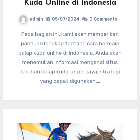
Kuda Online di Indonesia
admin
05/07/2024
0
Comments
Pada bagian ini, kami akan memberikan
panduan lengkap tentang cara bermain
balap kuda online di Indonesia. Anda akan
menemukan informasi mengenai situs
taruhan balap kuda terpercaya, strategi
yang dapat digunakan,…