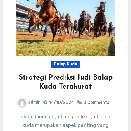
Balap Kuda
Strategi Prediksi Judi Balap
Kuda Terakurat
admin
14/10/2024
0
Comments
Dalam dunia perjudian, prediksi judi balap
kuda merupakan aspek penting yang