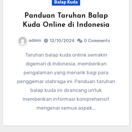
Balap Kuda
Panduan Taruhan Balap
Kuda Online di Indonesia
admin
12/10/2024
0
Comments
Taruhan balap kuda online semakin
digemari di Indonesia, memberikan
pengalaman yang menarik bagi para
penggemar olahraga ini. Panduan taruhan
balap kuda ini dirancang untuk
memberikan informasi komprehensif
mengenai semua aspek…