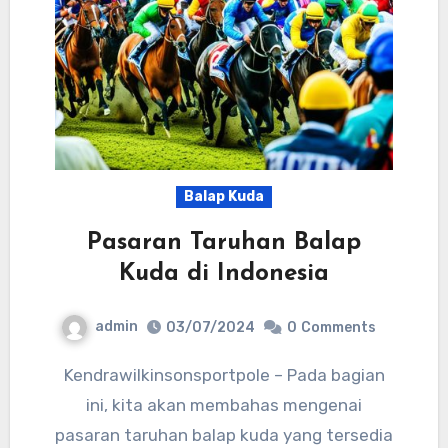
Balap Kuda
Pasaran Taruhan Balap
Kuda di Indonesia
admin
03/07/2024
0
Comments
Kendrawilkinsonsportpole – Pada bagian
ini, kita akan membahas mengenai
pasaran taruhan balap kuda yang tersedia