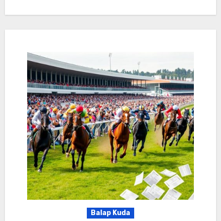
Balap Kuda