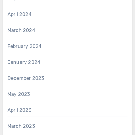
April 2024
March 2024
February 2024
January 2024
December 2023
May 2023
April 2023
March 2023