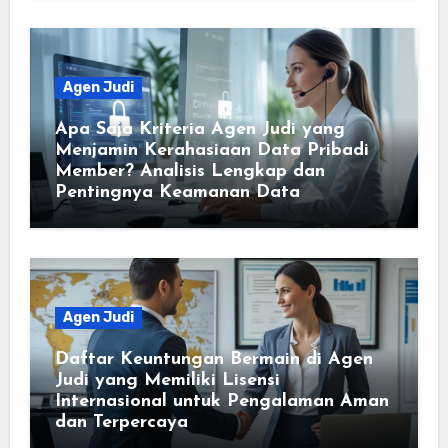
Agen Judi
Apa Saja Kriteria Agen Judi yang
Menjamin Kerahasiaan Data Pribadi
Member? Analisis Lengkap dan
Pentingnya Keamanan Data
Agen Judi
Daftar Keuntungan Bermain di Agen
Judi yang Memiliki Lisensi
Internasional untuk Pengalaman Aman
dan Terpercaya