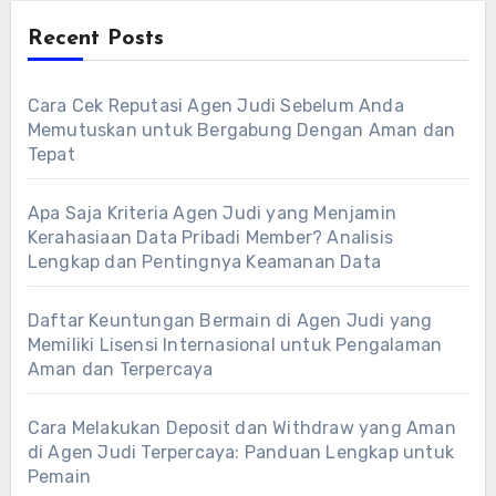
Recent Posts
Cara Cek Reputasi Agen Judi Sebelum Anda
Memutuskan untuk Bergabung Dengan Aman dan
Tepat
Apa Saja Kriteria Agen Judi yang Menjamin
Kerahasiaan Data Pribadi Member? Analisis
Lengkap dan Pentingnya Keamanan Data
Daftar Keuntungan Bermain di Agen Judi yang
Memiliki Lisensi Internasional untuk Pengalaman
Aman dan Terpercaya
Cara Melakukan Deposit dan Withdraw yang Aman
di Agen Judi Terpercaya: Panduan Lengkap untuk
Pemain