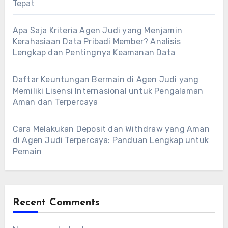
Tepat
Apa Saja Kriteria Agen Judi yang Menjamin
Kerahasiaan Data Pribadi Member? Analisis
Lengkap dan Pentingnya Keamanan Data
Daftar Keuntungan Bermain di Agen Judi yang
Memiliki Lisensi Internasional untuk Pengalaman
Aman dan Terpercaya
Cara Melakukan Deposit dan Withdraw yang Aman
di Agen Judi Terpercaya: Panduan Lengkap untuk
Pemain
Recent Comments