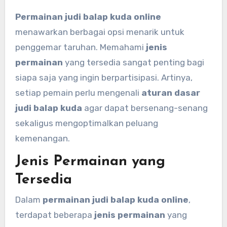
Permainan judi balap kuda online
menawarkan berbagai opsi menarik untuk
penggemar taruhan. Memahami
jenis
permainan
yang tersedia sangat penting bagi
siapa saja yang ingin berpartisipasi. Artinya,
setiap pemain perlu mengenali
aturan dasar
judi balap kuda
agar dapat bersenang-senang
sekaligus mengoptimalkan peluang
kemenangan.
Jenis Permainan yang
Tersedia
Dalam
permainan judi balap kuda online
,
terdapat beberapa
jenis permainan
yang