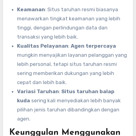
Keamanan
: Situs taruhan resmi biasanya
menawarkan tingkat keamanan yang lebih
tinggi, dengan perlindungan data dan
transaksi yang lebih baik.
Kualitas Pelayanan
:
Agen terpercaya
mungkin menyajikan layanan pelanggan yang
lebih personal, tetapi situs taruhan resmi
sering memberikan dukungan yang lebih
cepat dan lebih baik.
Variasi Taruhan
:
Situs taruhan balap
kuda
sering kali menyediakan lebih banyak
pilihan jenis taruhan dibandingkan dengan
agen.
Keunggulan Menggunakan