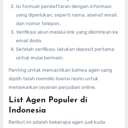
Isi formulir pendaftaran dengan informasi
yang diperlukan, seperti nama, alamat email,
dan nomor telepon.
Verifikasi akun melalui link yang dikirimkan ke
email Anda.
Setelah verifikasi, lakukan deposit pertama
untuk mulai bermain.
Penting untuk memastikan bahwa agen yang
dipilih telah memiliki lisensi resmi untuk
menawarkan layanan perjudian online.
List Agen Populer di
Indonesia
Berikut ini adalah beberapa agen judi kuda