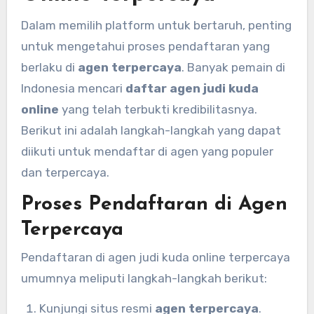
Dalam memilih platform untuk bertaruh, penting
untuk mengetahui proses pendaftaran yang
berlaku di
agen terpercaya
. Banyak pemain di
Indonesia mencari
daftar agen judi kuda
online
yang telah terbukti kredibilitasnya.
Berikut ini adalah langkah-langkah yang dapat
diikuti untuk mendaftar di agen yang populer
dan terpercaya.
Proses Pendaftaran di Agen
Terpercaya
Pendaftaran di agen judi kuda online terpercaya
umumnya meliputi langkah-langkah berikut:
Kunjungi situs resmi
agen terpercaya
.