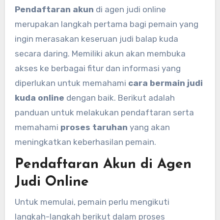
Pendaftaran akun
di agen judi online
merupakan langkah pertama bagi pemain yang
ingin merasakan keseruan judi balap kuda
secara daring. Memiliki akun akan membuka
akses ke berbagai fitur dan informasi yang
diperlukan untuk memahami
cara bermain judi
kuda online
dengan baik. Berikut adalah
panduan untuk melakukan pendaftaran serta
memahami
proses taruhan
yang akan
meningkatkan keberhasilan pemain.
Pendaftaran Akun di Agen
Judi Online
Untuk memulai, pemain perlu mengikuti
langkah-langkah berikut dalam proses