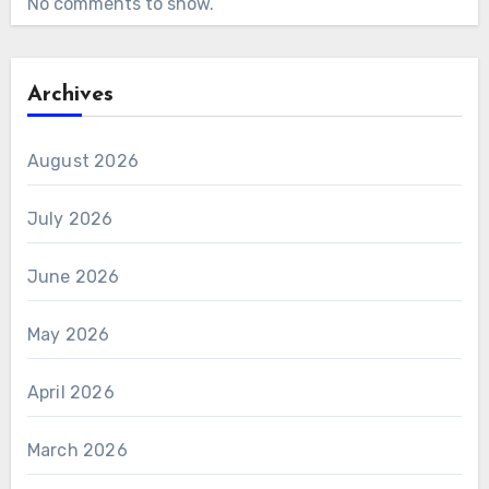
No comments to show.
Archives
August 2026
July 2026
June 2026
May 2026
April 2026
March 2026