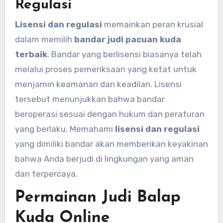
Regulasi
Lisensi dan regulasi
memainkan peran krusial
dalam memilih
bandar judi pacuan kuda
terbaik
. Bandar yang berlisensi biasanya telah
melalui proses pemeriksaan yang ketat untuk
menjamin keamanan dan keadilan. Lisensi
tersebut menunjukkan bahwa bandar
beroperasi sesuai dengan hukum dan peraturan
yang berlaku. Memahami
lisensi dan regulasi
yang dimiliki bandar akan memberikan keyakinan
bahwa Anda berjudi di lingkungan yang aman
dan terpercaya.
Permainan Judi Balap
Kuda Online