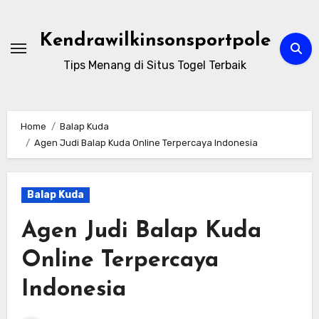
Skip
to
Kendrawilkinsonsportpole
content
Tips Menang di Situs Togel Terbaik
Home
Balap Kuda
Agen Judi Balap Kuda Online Terpercaya Indonesia
Balap Kuda
Agen Judi Balap Kuda
Online Terpercaya
Indonesia