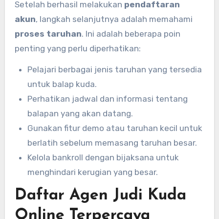
Setelah berhasil melakukan
pendaftaran
akun
, langkah selanjutnya adalah memahami
proses taruhan
. Ini adalah beberapa poin
penting yang perlu diperhatikan:
Pelajari berbagai jenis taruhan yang tersedia
untuk balap kuda.
Perhatikan jadwal dan informasi tentang
balapan yang akan datang.
Gunakan fitur demo atau taruhan kecil untuk
berlatih sebelum memasang taruhan besar.
Kelola bankroll dengan bijaksana untuk
menghindari kerugian yang besar.
Daftar Agen Judi Kuda
Online Terpercaya