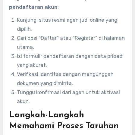
pendaftaran akun
:
Kunjungi situs resmi agen judi online yang
dipilih.
Cari opsi “Daftar” atau “Register” di halaman
utama.
Isi formulir pendaftaran dengan data pribadi
yang akurat.
Verifikasi identitas dengan mengunggah
dokumen yang diminta.
Tunggu konfirmasi dari agen untuk aktivasi
akun.
Langkah-Langkah
Memahami Proses Taruhan