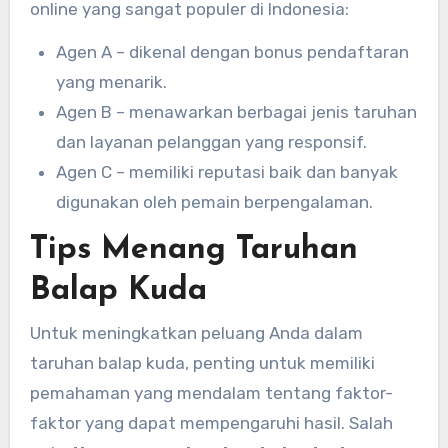
online yang sangat populer di Indonesia:
Agen A – dikenal dengan bonus pendaftaran
yang menarik.
Agen B – menawarkan berbagai jenis taruhan
dan layanan pelanggan yang responsif.
Agen C – memiliki reputasi baik dan banyak
digunakan oleh pemain berpengalaman.
Tips Menang Taruhan
Balap Kuda
Untuk meningkatkan peluang Anda dalam
taruhan balap kuda, penting untuk memiliki
pemahaman yang mendalam tentang faktor-
faktor yang dapat mempengaruhi hasil. Salah