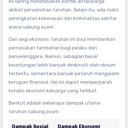
ini sering menimbulkan konflik antarwarga
akibat perselisihan taruhan. Selain itu, ada risiko
peningkatan kekerasan dan kriminalitas sekitar
arena sabung ayam.
Dari segi ekonomi, taruhan ini bisa memberikan
pemasukan tambahan bagi pelaku dan
penyelenggara. Namun, sebagian besar
keuntungan lebih banyak dinikmati oleh oknum
tertentu, sementara banyak petaruh mengalami
kerugian finansial. Hal ini dapat memperparah
kondisi ekonomi keluarga yang terlibat.
Berikut adalah beberapa dampak utama
taruhan sabung ayam:
Dampak Sosial
Dampak Ekonomi