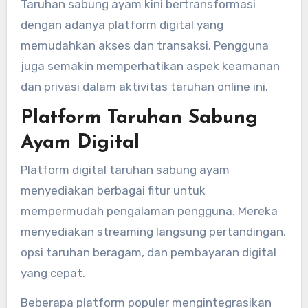
Taruhan sabung ayam kini bertransformasi
dengan adanya platform digital yang
memudahkan akses dan transaksi. Pengguna
juga semakin memperhatikan aspek keamanan
dan privasi dalam aktivitas taruhan online ini.
Platform Taruhan Sabung
Ayam Digital
Platform digital taruhan sabung ayam
menyediakan berbagai fitur untuk
mempermudah pengalaman pengguna. Mereka
menyediakan streaming langsung pertandingan,
opsi taruhan beragam, dan pembayaran digital
yang cepat.
Beberapa platform populer mengintegrasikan