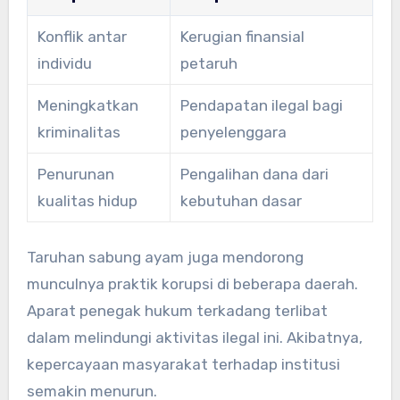
Konflik antar
Kerugian finansial
individu
petaruh
Meningkatkan
Pendapatan ilegal bagi
kriminalitas
penyelenggara
Penurunan
Pengalihan dana dari
kualitas hidup
kebutuhan dasar
Taruhan sabung ayam juga mendorong
munculnya praktik korupsi di beberapa daerah.
Aparat penegak hukum terkadang terlibat
dalam melindungi aktivitas ilegal ini. Akibatnya,
kepercayaan masyarakat terhadap institusi
semakin menurun.