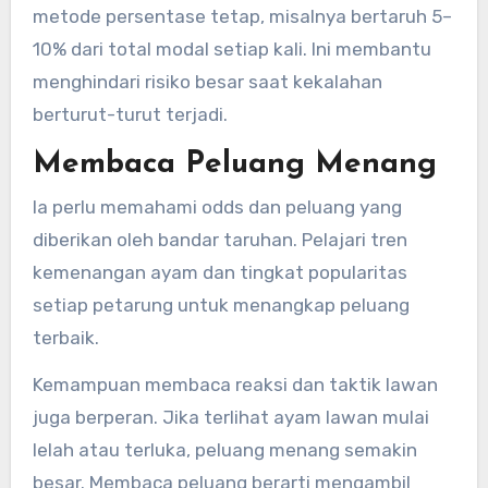
metode persentase tetap, misalnya bertaruh 5–
10% dari total modal setiap kali. Ini membantu
menghindari risiko besar saat kekalahan
berturut-turut terjadi.
Membaca Peluang Menang
Ia perlu memahami odds dan peluang yang
diberikan oleh bandar taruhan. Pelajari tren
kemenangan ayam dan tingkat popularitas
setiap petarung untuk menangkap peluang
terbaik.
Kemampuan membaca reaksi dan taktik lawan
juga berperan. Jika terlihat ayam lawan mulai
lelah atau terluka, peluang menang semakin
besar. Membaca peluang berarti mengambil