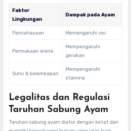
Faktor
Dampak pada Ayam
Lingkungan
Pencahayaan
Memengaruhi visi
Mempengaruhi
Permukaan arena
gerakan
Mempengaruhi
Suhu & kelembapan
stamina
Legalitas dan Regulasi
Taruhan Sabung Ayam
Taruhan sabung ayam diatur dengan ketat dan
memiliki konsekuensi hukum yang jelas bagi