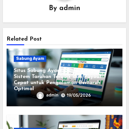
By
admin
Related Post
Sabung Ayam
Situs Sabung Ayam Online Dengan
Sistem Taruhan Terbaik dan Payout
Cepat untuk Pengalaman Bertaruh
Optimal
admin
19/05/2026