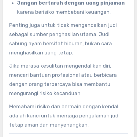
Jangan bertaruh dengan uang pinjaman
karena berisiko membebani keuangan.
Penting juga untuk tidak mengandalkan judi
sebagai sumber penghasilan utama. Judi
sabung ayam bersifat hiburan, bukan cara
menghasilkan uang tetap.
Jika merasa kesulitan mengendalikan diri,
mencari bantuan profesional atau berbicara
dengan orang terpercaya bisa membantu
mengurangi risiko kecanduan.
Memahami risiko dan bermain dengan kendali
adalah kunci untuk menjaga pengalaman judi
tetap aman dan menyenangkan.