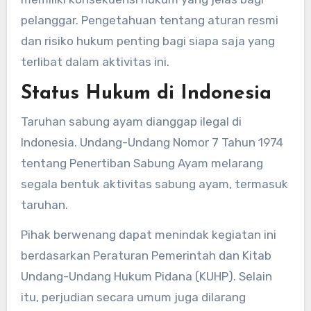
pelanggar. Pengetahuan tentang aturan resmi
dan risiko hukum penting bagi siapa saja yang
terlibat dalam aktivitas ini.
Status Hukum di Indonesia
Taruhan sabung ayam dianggap ilegal di
Indonesia. Undang-Undang Nomor 7 Tahun 1974
tentang Penertiban Sabung Ayam melarang
segala bentuk aktivitas sabung ayam, termasuk
taruhan.
Pihak berwenang dapat menindak kegiatan ini
berdasarkan Peraturan Pemerintah dan Kitab
Undang-Undang Hukum Pidana (KUHP). Selain
itu, perjudian secara umum juga dilarang