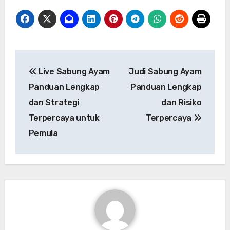
Post
Live Sabung Ayam
Judi Sabung Ayam
navigation
Panduan Lengkap
Panduan Lengkap
dan Strategi
dan Risiko
Terpercaya untuk
Terpercaya
Pemula