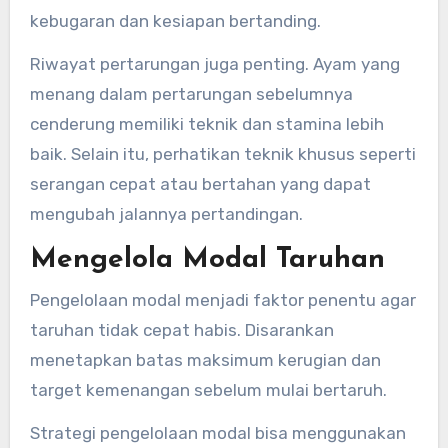
kebugaran dan kesiapan bertanding.
Riwayat pertarungan juga penting. Ayam yang
menang dalam pertarungan sebelumnya
cenderung memiliki teknik dan stamina lebih
baik. Selain itu, perhatikan teknik khusus seperti
serangan cepat atau bertahan yang dapat
mengubah jalannya pertandingan.
Mengelola Modal Taruhan
Pengelolaan modal menjadi faktor penentu agar
taruhan tidak cepat habis. Disarankan
menetapkan batas maksimum kerugian dan
target kemenangan sebelum mulai bertaruh.
Strategi pengelolaan modal bisa menggunakan