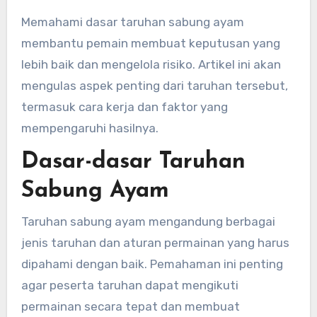
Memahami dasar taruhan sabung ayam
membantu pemain membuat keputusan yang
lebih baik dan mengelola risiko. Artikel ini akan
mengulas aspek penting dari taruhan tersebut,
termasuk cara kerja dan faktor yang
mempengaruhi hasilnya.
Dasar-dasar Taruhan
Sabung Ayam
Taruhan sabung ayam mengandung berbagai
jenis taruhan dan aturan permainan yang harus
dipahami dengan baik. Pemahaman ini penting
agar peserta taruhan dapat mengikuti
permainan secara tepat dan membuat