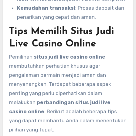
Kemudahan transaksi
: Proses deposit dan
penarikan yang cepat dan aman.
Tips Memilih Situs Judi
Live Casino Online
Pemilihan
situs judi live casino online
membutuhkan perhatian khusus agar
pengalaman bermain menjadi aman dan
menyenangkan. Terdapat beberapa aspek
penting yang perlu diperhatikan dalam
melakukan
perbandingan situs judi live
casino online
. Berikut adalah beberapa tips
yang dapat membantu Anda dalam menentukan
pilihan yang tepat.