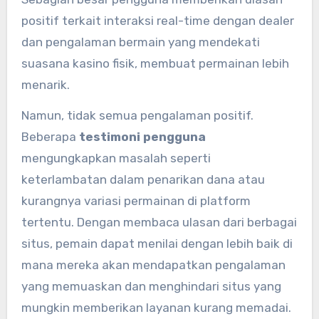
positif terkait interaksi real-time dengan dealer
dan pengalaman bermain yang mendekati
suasana kasino fisik, membuat permainan lebih
menarik.
Namun, tidak semua pengalaman positif.
Beberapa
testimoni pengguna
mengungkapkan masalah seperti
keterlambatan dalam penarikan dana atau
kurangnya variasi permainan di platform
tertentu. Dengan membaca ulasan dari berbagai
situs, pemain dapat menilai dengan lebih baik di
mana mereka akan mendapatkan pengalaman
yang memuaskan dan menghindari situs yang
mungkin memberikan layanan kurang memadai.