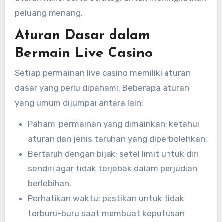
peluang menang.
Aturan Dasar dalam
Bermain Live Casino
Setiap permainan live casino memiliki aturan
dasar yang perlu dipahami. Beberapa aturan
yang umum dijumpai antara lain:
Pahami permainan yang dimainkan; ketahui
aturan dan jenis taruhan yang diperbolehkan.
Bertaruh dengan bijak; setel limit untuk diri
sendiri agar tidak terjebak dalam perjudian
berlebihan.
Perhatikan waktu; pastikan untuk tidak
terburu-buru saat membuat keputusan