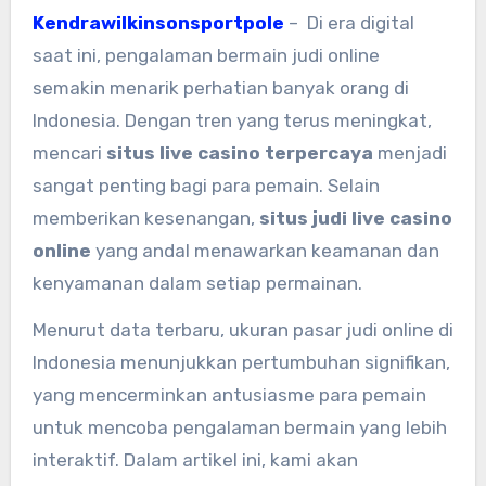
Kendrawilkinsonsportpole
– Di era digital
saat ini, pengalaman bermain judi online
semakin menarik perhatian banyak orang di
Indonesia. Dengan tren yang terus meningkat,
mencari
situs live casino terpercaya
menjadi
sangat penting bagi para pemain. Selain
memberikan kesenangan,
situs judi live casino
online
yang andal menawarkan keamanan dan
kenyamanan dalam setiap permainan.
Menurut data terbaru, ukuran pasar judi online di
Indonesia menunjukkan pertumbuhan signifikan,
yang mencerminkan antusiasme para pemain
untuk mencoba pengalaman bermain yang lebih
interaktif. Dalam artikel ini, kami akan