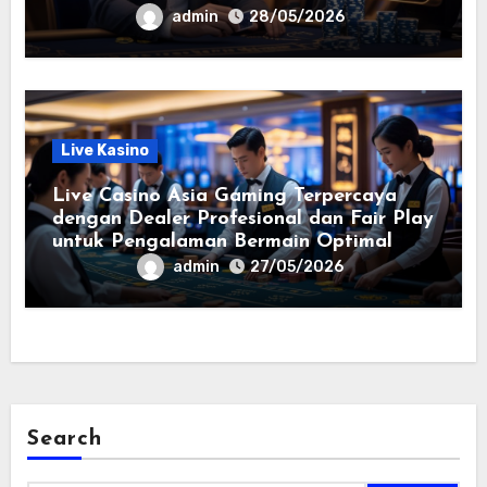
admin
28/05/2026
Live Kasino
Live Casino Asia Gaming Terpercaya
dengan Dealer Profesional dan Fair Play
untuk Pengalaman Bermain Optimal
admin
27/05/2026
Search