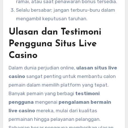
ramai, atau saat penawaran bonus tersedia.
Selalu bersabar; jangan terburu-buru dalam
mengambil keputusan taruhan.
Ulasan dan Testimoni
Pengguna Situs Live
Casino
Dalam dunia perjudian online,
ulasan situs live
casino
sangat penting untuk membantu calon
pemain dalam memilih platform yang tepat.
Banyak pemain yang berbagi
testimoni
pengguna
mengenai
pengalaman bermain
live casino
mereka, mulai dari kualitas
permainan hingga pelayanan pelanggan.
Sebagian besar pengguna memberikan ulasan