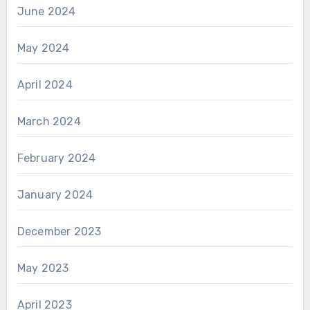
June 2024
May 2024
April 2024
March 2024
February 2024
January 2024
December 2023
May 2023
April 2023