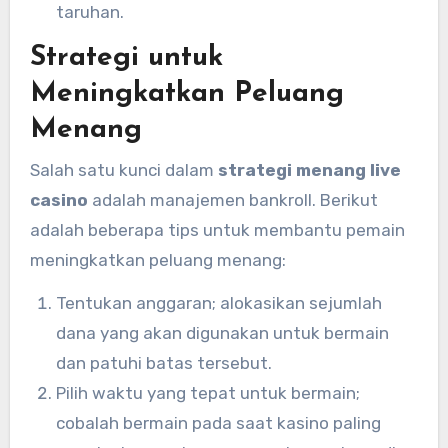
taruhan.
Strategi untuk
Meningkatkan Peluang
Menang
Salah satu kunci dalam
strategi menang live
casino
adalah manajemen bankroll. Berikut
adalah beberapa tips untuk membantu pemain
meningkatkan peluang menang:
Tentukan anggaran; alokasikan sejumlah
dana yang akan digunakan untuk bermain
dan patuhi batas tersebut.
Pilih waktu yang tepat untuk bermain;
cobalah bermain pada saat kasino paling