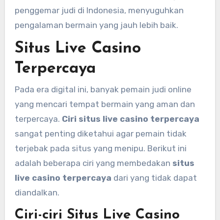
penggemar judi di Indonesia, menyuguhkan
pengalaman bermain yang jauh lebih baik.
Situs Live Casino
Terpercaya
Pada era digital ini, banyak pemain judi online
yang mencari tempat bermain yang aman dan
terpercaya.
Ciri situs live casino terpercaya
sangat penting diketahui agar pemain tidak
terjebak pada situs yang menipu. Berikut ini
adalah beberapa ciri yang membedakan
situs
live casino terpercaya
dari yang tidak dapat
diandalkan.
Ciri-ciri Situs Live Casino