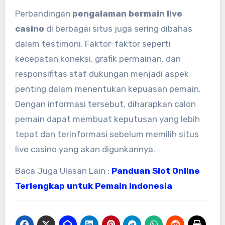
Perbandingan
pengalaman bermain live
casino
di berbagai situs juga sering dibahas
dalam testimoni. Faktor-faktor seperti
kecepatan koneksi, grafik permainan, dan
responsifitas staf dukungan menjadi aspek
penting dalam menentukan kepuasan pemain.
Dengan informasi tersebut, diharapkan calon
pemain dapat membuat keputusan yang lebih
tepat dan terinformasi sebelum memilih situs
live casino yang akan digunkannya.
Baca Juga Ulasan Lain :
Panduan Slot Online
Terlengkap untuk Pemain Indonesia