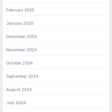
February 2025
January 2025
December 2024
November 2024
October 2024
September 2024
August 2024
July 2024