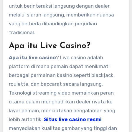
untuk berinteraksi langsung dengan dealer
melalui siaran langsung, memberikan nuansa
yang berbeda dibandingkan perjudian
tradisional.
Apa itu Live Casino?
Apa itu live casino
? Live casino adalah
platform di mana pemain dapat menikmati
berbagai permainan kasino seperti blackjack,
roulette, dan baccarat secara langsung.
Teknologi streaming video memainkan peran
utama dalam menghadirkan dealer nyata ke
layar pemain, menciptakan pengalaman yang
lebih autentik.
Situs live casino resmi
menyediakan kualitas gambar yang tinggi dan