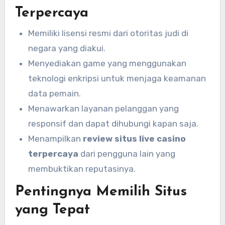
Terpercaya
Memiliki lisensi resmi dari otoritas judi di
negara yang diakui.
Menyediakan game yang menggunakan
teknologi enkripsi untuk menjaga keamanan
data pemain.
Menawarkan layanan pelanggan yang
responsif dan dapat dihubungi kapan saja.
Menampilkan
review situs live casino
terpercaya
dari pengguna lain yang
membuktikan reputasinya.
Pentingnya Memilih Situs
yang Tepat