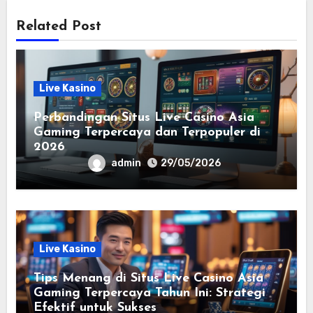
Related Post
Live Kasino
Perbandingan Situs Live Casino Asia
Gaming Terpercaya dan Terpopuler di
2026
admin
29/05/2026
Live Kasino
Tips Menang di Situs Live Casino Asia
Gaming Terpercaya Tahun Ini: Strategi
Efektif untuk Sukses