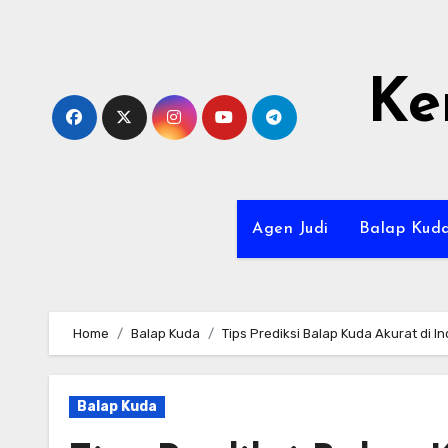
Skip
to
content
Ke
Agen Judi
Balap Kud
Home
Balap Kuda
Tips Prediksi Balap Kuda Akurat di I
Balap Kuda