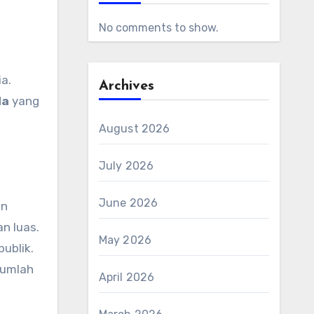
No comments to show.
a.
Archives
da
yang
August 2026
July 2026
June 2026
an
n luas.
May 2026
ublik.
jumlah
April 2026