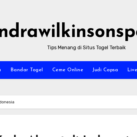
ndrawilkinsonsp
Tips Menang di Situs Togel Terbaik
a
Bandar Togel
Ceme Online
Judi Capsa
Liv
ndonesia