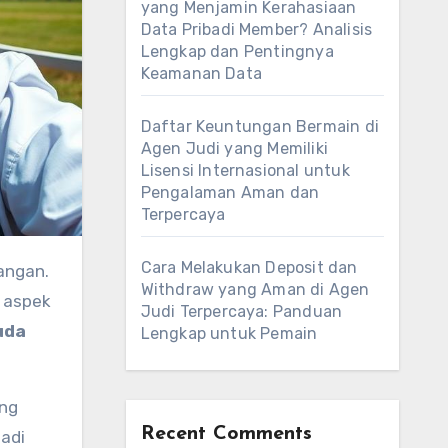
yang Menjamin Kerahasiaan
Data Pribadi Member? Analisis
Lengkap dan Pentingnya
Keamanan Data
Daftar Keuntungan Bermain di
Agen Judi yang Memiliki
Lisensi Internasional untuk
Pengalaman Aman dan
Terpercaya
Cara Melakukan Deposit dan
angan.
Withdraw yang Aman di Agen
 aspek
Judi Terpercaya: Panduan
uda
Lengkap untuk Pemain
ang
Recent Comments
jadi