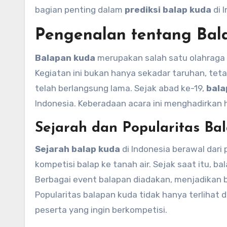
bagian penting dalam
prediksi balap kuda
di 
Pengenalan tentang Bal
Balapan kuda
merupakan salah satu olahraga y
Kegiatan ini bukan hanya sekadar taruhan, teta
telah berlangsung lama. Sejak abad ke-19,
bala
Indonesia. Keberadaan acara ini menghadirkan 
Sejarah dan Popularitas Ba
Sejarah balap kuda
di Indonesia berawal dari
kompetisi balap ke tanah air. Sejak saat itu,
Berbagai event balapan diadakan, menjadikan b
Popularitas balapan kuda tidak hanya terlihat
peserta yang ingin berkompetisi.