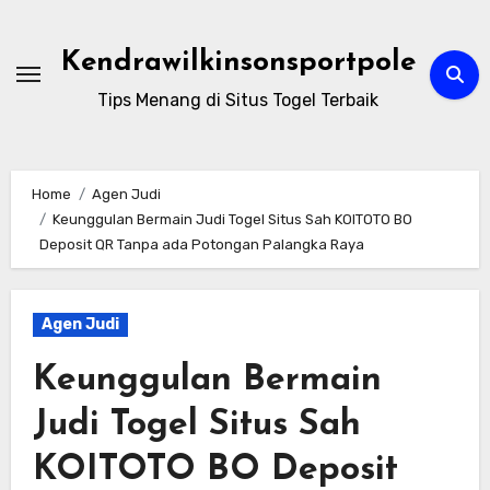
Skip
to
Kendrawilkinsonsportpole
content
Tips Menang di Situs Togel Terbaik
Home
Agen Judi
Keunggulan Bermain Judi Togel Situs Sah KOITOTO BO
Deposit QR Tanpa ada Potongan Palangka Raya
Agen Judi
Keunggulan Bermain
Judi Togel Situs Sah
KOITOTO BO Deposit