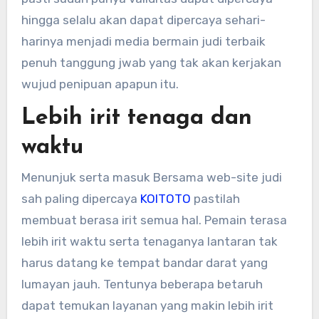
hingga selalu akan dapat dipercaya sehari-
harinya menjadi media bermain judi terbaik
penuh tanggung jwab yang tak akan kerjakan
wujud penipuan apapun itu.
Lebih irit tenaga dan
waktu
Menunjuk serta masuk Bersama web-site judi
sah paling dipercaya
KOITOTO
pastilah
membuat berasa irit semua hal. Pemain terasa
lebih irit waktu serta tenaganya lantaran tak
harus datang ke tempat bandar darat yang
lumayan jauh. Tentunya beberapa betaruh
dapat temukan layanan yang makin lebih irit