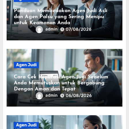
Panduan Membedakan Agen Judi Asli
dan Agen Palsu yang Sering Menipu
untuk Keamanan Anda
admin
07/08/2026
Agen Judi
Cara Cek Reputasi Agen Judi Sebelum
Anda Memutuskan untuk Bergabung
Dengan Aman dan Tepat
admin
06/08/2026
Agen Judi