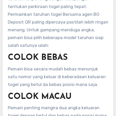
tentukan perkiraan togel paling tepat.
Permainkan taruhan togel Bersama agen BO
Deposit QR paling dipercaya pastilah lebih ringan
menang. Untuk gampang menduga angka,
pemain bisa pilih beberapa model taruhan siap
salah satunya ialah:
COLOK BEBAS
Pemain bisa secara mudah bebas menunjuk
satu nomor yang keluar di keberadaan keluaran
togel yang betul da bebas posisi mana saja.
COLOK MACAU
Pemain penting mengira dua angka keluaran
togel dengan betul dan bebas pada posisi mana