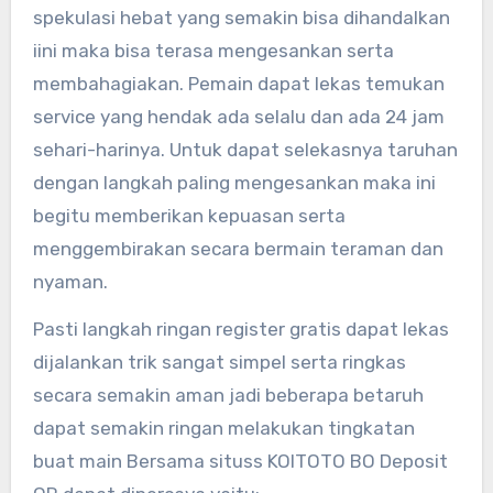
spekulasi hebat yang semakin bisa dihandalkan
iini maka bisa terasa mengesankan serta
membahagiakan. Pemain dapat lekas temukan
service yang hendak ada selalu dan ada 24 jam
sehari-harinya. Untuk dapat selekasnya taruhan
dengan langkah paling mengesankan maka ini
begitu memberikan kepuasan serta
menggembirakan secara bermain teraman dan
nyaman.
Pasti langkah ringan register gratis dapat lekas
dijalankan trik sangat simpel serta ringkas
secara semakin aman jadi beberapa betaruh
dapat semakin ringan melakukan tingkatan
buat main Bersama situss KOITOTO BO Deposit