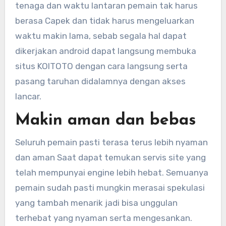
tenaga dan waktu lantaran pemain tak harus
berasa Capek dan tidak harus mengeluarkan
waktu makin lama, sebab segala hal dapat
dikerjakan android dapat langsung membuka
situs KOITOTO dengan cara langsung serta
pasang taruhan didalamnya dengan akses
lancar.
Makin aman dan bebas
Seluruh pemain pasti terasa terus lebih nyaman
dan aman Saat dapat temukan servis site yang
telah mempunyai engine lebih hebat. Semuanya
pemain sudah pasti mungkin merasai spekulasi
yang tambah menarik jadi bisa unggulan
terhebat yang nyaman serta mengesankan.