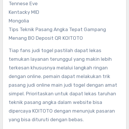
Tennese Eve
Kentacky MID
Mongolia
Tips Teknik Pasang Angka Tepat Gampang
Menang BO Deposit QR KOITOTO
Tiap fans judi togel pastilah dapat lekas
temukan layanan terunggul yang makin lebih
terkesan khususnya melalui langkah ringan
dengan online. pemain dapat melakukan trik
pasang judi online main judi togel dengan amat
simpel. Prioritaskan untuk dapat lekas taruhan
teknik pasang angka dalam website bisa
dipercaya KOITOTO dengan menunjuk pasaran
yang bisa dituruti dengan bebas.