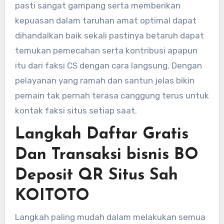
pasti sangat gampang serta memberikan
kepuasan dalam taruhan amat optimal dapat
dihandalkan baik sekali pastinya betaruh dapat
temukan pemecahan serta kontribusi apapun
itu dari faksi CS dengan cara langsung. Dengan
pelayanan yang ramah dan santun jelas bikin
pemain tak pernah terasa canggung terus untuk
kontak faksi situs setiap saat.
Langkah Daftar Gratis
Dan Transaksi bisnis BO
Deposit QR Situs Sah
KOITOTO
Langkah paling mudah dalam melakukan semua