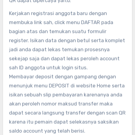
QR dapat dipercaya yaitu:
Kerjakan registrasi anggota baru dengan
membuka link sah, click menu DAFTAR pada
bagian atas dan temukan suatu formulir
register. Isikan data dengan betul serta komplet
jadi anda dapat lekas temukan prosesnya
sekejap saja dan dapat lekas peroleh account
sah ID anggota untuk login situs.
Membayar deposit dengan gampang dengan
menunjuk menu DEPOSIT di website Home serta
isikan sebuah slip pembayaran karenanya anda
akan peroleh nomor maksud transfer maka
dapat secara langsung transfer dengan scan QR
karena itu pemain dapat selekasnya saksikan
saldo account yang telah berisi.