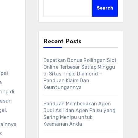
Search
Recent Posts
Dapatkan Bonus Rollingan Slot
Online Terbesar Setiap Minggu
di Situs Triple Diamond –
Panduan Klaim Dan
a
Keuntungannya
ing di
kesan
Panduan Membedakan Agen
el.
Judi Asli dan Agen Palsu yang
Sering Menipu untuk
mainnya
Keamanan Anda
s