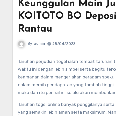
Keunggulan Main Jud
KOITOTO BO Deposi
Rantau
By
admin
28/04/2023
Taruhan perjudian togel ialah tempat taruhan toto gelap yang telah ada lama dan dapat dimainkan sampai
waktu ini dengan lebih simpel serta begitu ter
keamanan dalam mengerjakan beragam spekulasi 
dalam meraih pendapatan yang tambah tinggi. Si
maka dari itu perihal ini selalu akan memberi
Taruhan togel online banyak penggilanya sert
yang semakin lebih aman serta maksimum. Mana