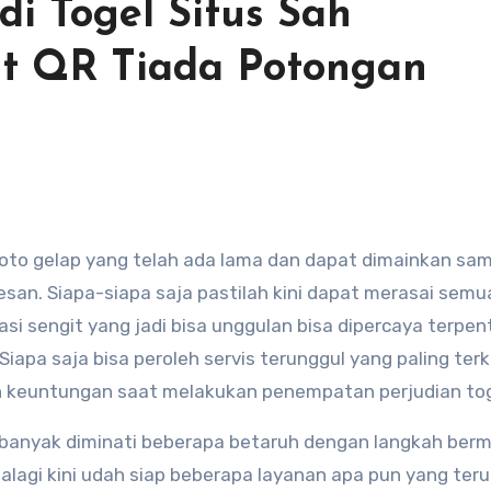
i Togel Situs Sah
t QR Tiada Potongan
kesan. Siapa-siapa saja pastilah kini dapat merasai semu
sengit yang jadi bisa unggulan bisa dipercaya terpent
apa saja bisa peroleh servis terunggul yang paling ter
kan keuntungan saat melakukan penempatan perjudian tog
a banyak diminati beberapa betaruh dengan langkah ber
lagi kini udah siap beberapa layanan apa pun yang teru