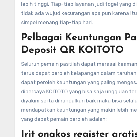
lebih tinggi. Tiap-tiap layanan judi togel yang 
tidak ada wujud kecurangan apa pun karena it
simpel menang tiap-tiap hari.
Pelbagai Keuntungan Pas
Deposit QR KOITOTO
Seluruh pemain pastilah dapat merasai keama
terus dapat peroleh kelapangan dalam taruhan
dapat peroleh keuntungan yang paling menges
dipercaya KOITOTO yang bisa saja unggulan terp
diyakini serta dihandalkan baik maka bisa sel
mendapatkan keuntungan yang makin lebih me
yang dapat pemain peroleh adalah;
Irit ongkos register grati