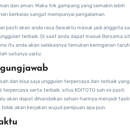
aman dan aman. Maka trik gampang yang semakin lebih
uhan berkelas sangat mempunyai pengalaman.
el pasti akan anda rasa Sewaktu masuk jadi anggota sa
 unggulan terbaik. Di saat anda dapat masuk Bersama si
ena itu anda akan selekasnya temukan keringanan taru
lah satunya yaitu:
nggungjawab
sah dan bisa saja unggulan terpercaya dan terbaik yang
 terpercaya serta terbaik, situs KOITOTO sah ini pasti
lu akan dapat dihandalkan sehari-harinya menjadi fasil
g tidak akan kerjakan wujud penipuan apa pun.
aktu