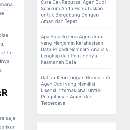
Cara Cek Reputasi Agen Judi
n mana
Sebelum Anda Memutuskan
ne
untuk Bergabung Dengan
Aman dan Tepat
bisa
Apa Saja Kriteria Agen Judi
yang Menjamin Kerahasiaan
a.
Data Pribadi Member? Analisis
waktu
Lengkap dan Pentingnya
inya
Keamanan Data
lu
Daftar Keuntungan Bermain di
Agen Judi yang Memiliki
Lisensi Internasional untuk
QR
Pengalaman Aman dan
Terpercaya
sa saja
berikan