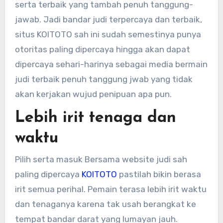
serta terbaik yang tambah penuh tanggung-
jawab. Jadi bandar judi terpercaya dan terbaik,
situs KOITOTO sah ini sudah semestinya punya
otoritas paling dipercaya hingga akan dapat
dipercaya sehari-harinya sebagai media bermain
judi terbaik penuh tanggung jwab yang tidak
akan kerjakan wujud penipuan apa pun.
Lebih irit tenaga dan
waktu
Pilih serta masuk Bersama website judi sah
paling dipercaya
KOITOTO
pastilah bikin berasa
irit semua perihal. Pemain terasa lebih irit waktu
dan tenaganya karena tak usah berangkat ke
tempat bandar darat yang lumayan jauh.