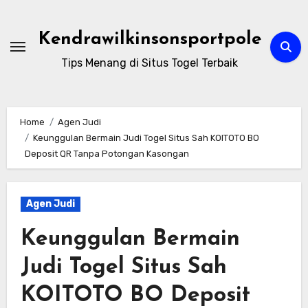
Skip
to
Kendrawilkinsonsportpole
content
Tips Menang di Situs Togel Terbaik
Home
Agen Judi
Keunggulan Bermain Judi Togel Situs Sah KOITOTO BO
Deposit QR Tanpa Potongan Kasongan
Agen Judi
Keunggulan Bermain
Judi Togel Situs Sah
KOITOTO BO Deposit