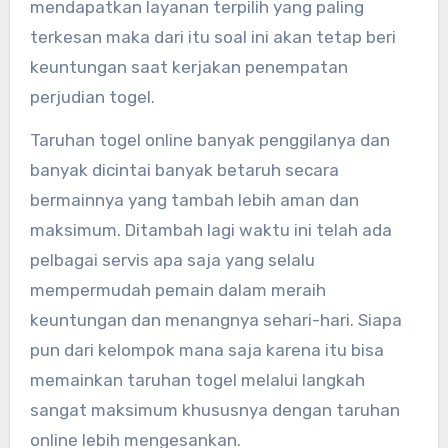
mendapatkan layanan terpilih yang paling
terkesan maka dari itu soal ini akan tetap beri
keuntungan saat kerjakan penempatan
perjudian togel.
Taruhan togel online banyak penggilanya dan
banyak dicintai banyak betaruh secara
bermainnya yang tambah lebih aman dan
maksimum. Ditambah lagi waktu ini telah ada
pelbagai servis apa saja yang selalu
mempermudah pemain dalam meraih
keuntungan dan menangnya sehari-hari. Siapa
pun dari kelompok mana saja karena itu bisa
memainkan taruhan togel melalui langkah
sangat maksimum khususnya dengan taruhan
online lebih mengesankan.