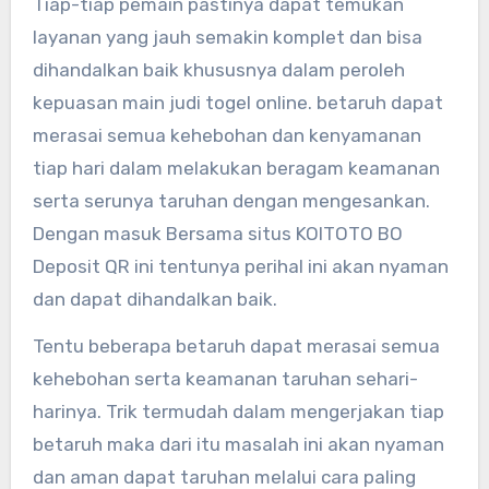
Tiap-tiap pemain pastinya dapat temukan
layanan yang jauh semakin komplet dan bisa
dihandalkan baik khususnya dalam peroleh
kepuasan main judi togel online. betaruh dapat
merasai semua kehebohan dan kenyamanan
tiap hari dalam melakukan beragam keamanan
serta serunya taruhan dengan mengesankan.
Dengan masuk Bersama situs KOITOTO BO
Deposit QR ini tentunya perihal ini akan nyaman
dan dapat dihandalkan baik.
Tentu beberapa betaruh dapat merasai semua
kehebohan serta keamanan taruhan sehari-
harinya. Trik termudah dalam mengerjakan tiap
betaruh maka dari itu masalah ini akan nyaman
dan aman dapat taruhan melalui cara paling