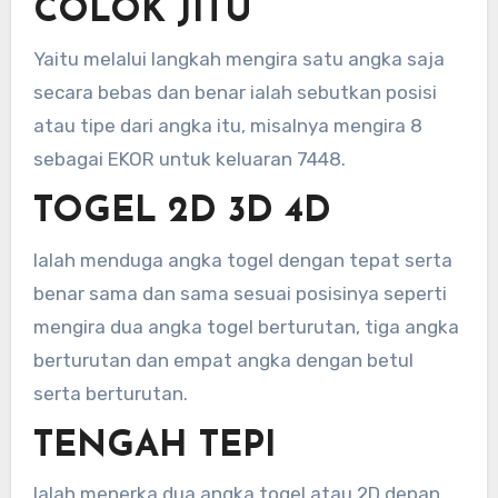
COLOK JITU
Yaitu melalui langkah mengira satu angka saja
secara bebas dan benar ialah sebutkan posisi
atau tipe dari angka itu, misalnya mengira 8
sebagai EKOR untuk keluaran 7448.
TOGEL 2D 3D 4D
Ialah menduga angka togel dengan tepat serta
benar sama dan sama sesuai posisinya seperti
mengira dua angka togel berturutan, tiga angka
berturutan dan empat angka dengan betul
serta berturutan.
TENGAH TEPI
Ialah menerka dua angka togel atau 2D depan,