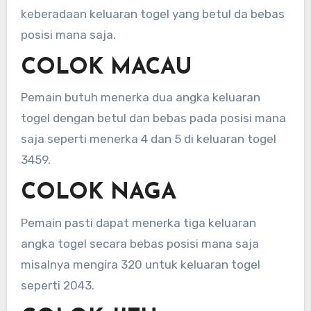
keberadaan keluaran togel yang betul da bebas
posisi mana saja.
COLOK MACAU
Pemain butuh menerka dua angka keluaran
togel dengan betul dan bebas pada posisi mana
saja seperti menerka 4 dan 5 di keluaran togel
3459.
COLOK NAGA
Pemain pasti dapat menerka tiga keluaran
angka togel secara bebas posisi mana saja
misalnya mengira 320 untuk keluaran togel
seperti 2043.