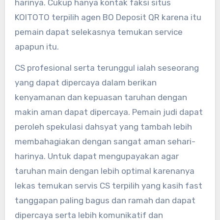
harinya. Cukup hanya kontak faksi situs
KOITOTO terpilih agen BO Deposit QR karena itu
pemain dapat selekasnya temukan service
apapun itu.
CS profesional serta terunggul ialah seseorang
yang dapat dipercaya dalam berikan
kenyamanan dan kepuasan taruhan dengan
makin aman dapat dipercaya. Pemain judi dapat
peroleh spekulasi dahsyat yang tambah lebih
membahagiakan dengan sangat aman sehari-
harinya. Untuk dapat mengupayakan agar
taruhan main dengan lebih optimal karenanya
lekas temukan servis CS terpilih yang kasih fast
tanggapan paling bagus dan ramah dan dapat
dipercaya serta lebih komunikatif dan