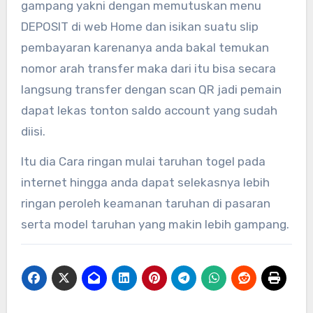
gampang yakni dengan memutuskan menu
DEPOSIT di web Home dan isikan suatu slip
pembayaran karenanya anda bakal temukan
nomor arah transfer maka dari itu bisa secara
langsung transfer dengan scan QR jadi pemain
dapat lekas tonton saldo account yang sudah
diisi.
Itu dia Cara ringan mulai taruhan togel pada
internet hingga anda dapat selekasnya lebih
ringan peroleh keamanan taruhan di pasaran
serta model taruhan yang makin lebih gampang.