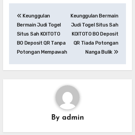
Post
Keunggulan
Keunggulan Bermain
navigation
Bermain Judi Togel
Judi Togel Situs Sah
Situs Sah KOITOTO
KOITOTO BO Deposit
BO Deposit QR Tanpa
QR Tiada Potongan
Potongan Mempawah
Nanga Bulik
By
admin