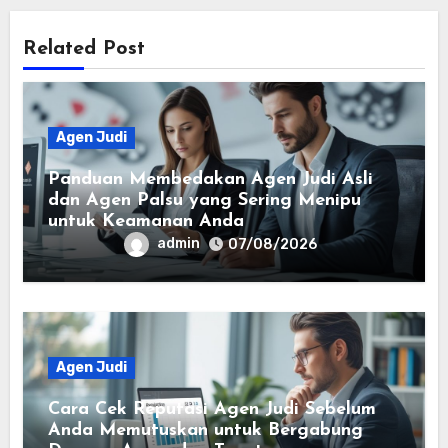
Related Post
Agen Judi
Panduan Membedakan Agen Judi Asli
dan Agen Palsu yang Sering Menipu
untuk Keamanan Anda
admin
07/08/2026
Agen Judi
Cara Cek Reputasi Agen Judi Sebelum
Anda Memutuskan untuk Bergabung