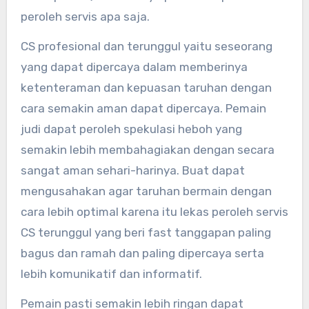
peroleh servis apa saja.
CS profesional dan terunggul yaitu seseorang
yang dapat dipercaya dalam memberinya
ketenteraman dan kepuasan taruhan dengan
cara semakin aman dapat dipercaya. Pemain
judi dapat peroleh spekulasi heboh yang
semakin lebih membahagiakan dengan secara
sangat aman sehari-harinya. Buat dapat
mengusahakan agar taruhan bermain dengan
cara lebih optimal karena itu lekas peroleh servis
CS terunggul yang beri fast tanggapan paling
bagus dan ramah dan paling dipercaya serta
lebih komunikatif dan informatif.
Pemain pasti semakin lebih ringan dapat