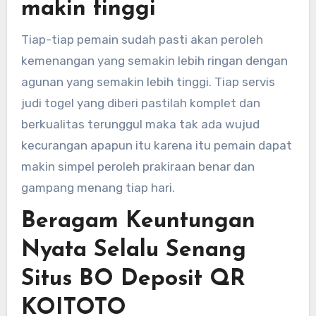
makin tinggi
Tiap-tiap pemain sudah pasti akan peroleh
kemenangan yang semakin lebih ringan dengan
agunan yang semakin lebih tinggi. Tiap servis
judi togel yang diberi pastilah komplet dan
berkualitas terunggul maka tak ada wujud
kecurangan apapun itu karena itu pemain dapat
makin simpel peroleh prakiraan benar dan
gampang menang tiap hari.
Beragam Keuntungan
Nyata Selalu Senang
Situs BO Deposit QR
KOITOTO