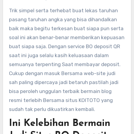
Trik simpel serta terhebat buat lekas taruhan
pasang taruhan angka yang bisa dihandalkan
baik maka begitu terkesan buat siapa pun serta
soal ini akan benar-benar memberikan kepuasan
buat siapa saja. Dengan service BO deposit QR
saat ini juga selalu kasih keluasaan dalam
semuanya terpenting Saat membayar deposit.
Cukup dengan masuk Bersama web-site judi
sah paling dipercaya jadi betaruh pastilah jadi
bisa peroleh unggulan terbaik bermain blog
resmi terlebih Bersama situs KOITOTO yang
sudah tak perlu dikuatirkan kembali.
Ini Kelebihan Bermain