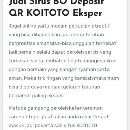
Judi Situs BO Deposit
QR KOITOTO Eksper
Togel online yaitu macam perjudian atraktif
yang bisa dihandalkan jadi arena taruhan
berprestise amat bisa-bisa unggulan terhebat
jadi pemain selalu dapat peroleh servis yang
terkesan serta perihal ini begitu mengesankan
dengan bermain yang sangat nyaman serta
aman. Maka trik ringan yang tambah maksimum
bisa dipercaya menjadi gelaran taruhan
berpamor paling eksper.
Metode gampang peroleh ketenteraman
taruhan togel pasti akan anda rasai Di saat
masuk jadi peserta sah situs KOITOTO