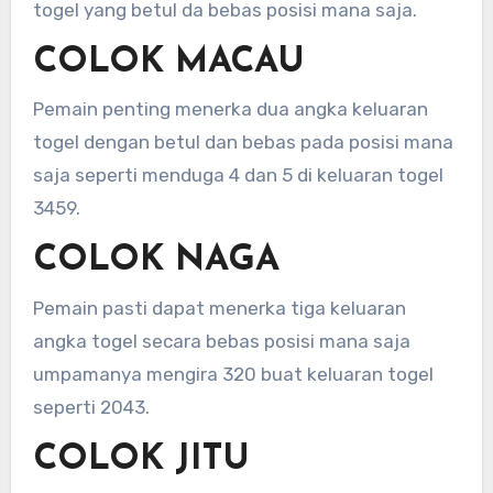
togel yang betul da bebas posisi mana saja.
COLOK MACAU
Pemain penting menerka dua angka keluaran
togel dengan betul dan bebas pada posisi mana
saja seperti menduga 4 dan 5 di keluaran togel
3459.
COLOK NAGA
Pemain pasti dapat menerka tiga keluaran
angka togel secara bebas posisi mana saja
umpamanya mengira 320 buat keluaran togel
seperti 2043.
COLOK JITU