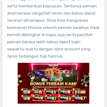
serta memberikan kepuasan. Tentunya pemain
akan berasa sangatlah aman dan bebas dapat
taruhan dimanapun. Situs bisa mengawasi
keamanan khusus seluruh pemain awalnya tidak
pernah dibongkar di siapa saja serta pastilah
pemain berasa lebih bebas dapat login
sewaktu-waktu dengan data account yang
terus terbangun tiap harinya.