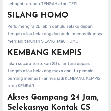
sebagai taruhan TENGAH atau TEPI.
SILANG HOMO
Perlu mengira 2D lebih dahulu selaku depan,
tengah atau belakang dan perlu memastikannya
menjadi taruhan SILANG atau HOMO.
KEMBANG KEMPIS
Ialah secara tentukan 2D di antara depan,
tengah atau belakang maka dari itu pemain
penting memastikannya jadi KEMBANG, KEMPIS
atau KEMBAR.
Akses Gampang 24 Jam,
Selekasnya Kontak CS