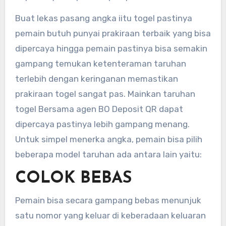
Buat lekas pasang angka iitu togel pastinya
pemain butuh punyai prakiraan terbaik yang bisa
dipercaya hingga pemain pastinya bisa semakin
gampang temukan ketenteraman taruhan
terlebih dengan keringanan memastikan
prakiraan togel sangat pas. Mainkan taruhan
togel Bersama agen BO Deposit QR dapat
dipercaya pastinya lebih gampang menang.
Untuk simpel menerka angka, pemain bisa pilih
beberapa model taruhan ada antara lain yaitu:
COLOK BEBAS
Pemain bisa secara gampang bebas menunjuk
satu nomor yang keluar di keberadaan keluaran