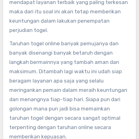
mendapat layanan terbaik yang paling terkesan
maka dari itu soal ini akan tetap memberikan
keuntungan dalam lakukan penempatan
perjudian togel.
Taruhan togel online banyak pemujanya dan
banyak disenangi banyak betaruh dengan
langkah bermainnya yang tambah aman dan
maksimum. Ditambah lagi waktu ini udah siap
beragam layanan apa saja yang selalu
meringankan pemain dalam meraih keuntungan
dan menangnya tiap-tiap hari. Siapa pun dari
golongan mana pun jadi bisa memainkan
taruhan togel dengan secara sangat optimal
terpenting dengan taruhan online secara
memberikan kepuasan.