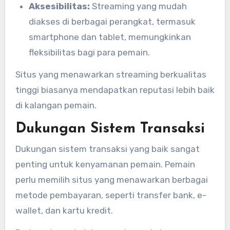
Aksesibilitas:
Streaming yang mudah
diakses di berbagai perangkat, termasuk
smartphone dan tablet, memungkinkan
fleksibilitas bagi para pemain.
Situs yang menawarkan streaming berkualitas
tinggi biasanya mendapatkan reputasi lebih baik
di kalangan pemain.
Dukungan Sistem Transaksi
Dukungan sistem transaksi yang baik sangat
penting untuk kenyamanan pemain. Pemain
perlu memilih situs yang menawarkan berbagai
metode pembayaran, seperti transfer bank, e-
wallet, dan kartu kredit.