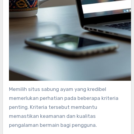
Memilih situs sabung ayam yang kredibel
memerlukan perhatian pada beberapa kriteria
penting. Kriteria tersebut membantu
memastikan keamanan dan kualitas
pengalaman bermain bagi pengguna.