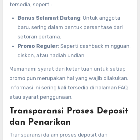
tersedia, seperti:
Bonus Selamat Datang
: Untuk anggota
baru, sering dalam bentuk persentase dari
setoran pertama.
Promo Reguler
: Seperti cashback mingguan,
diskon, atau hadiah undian.
Memahami syarat dan ketentuan untuk setiap
promo pun merupakan hal yang wajib dilakukan.
Informasi ini sering kali tersedia di halaman FAQ
atau syarat penggunaan.
Transparansi Proses Deposit
dan Penarikan
Transparansi dalam proses deposit dan