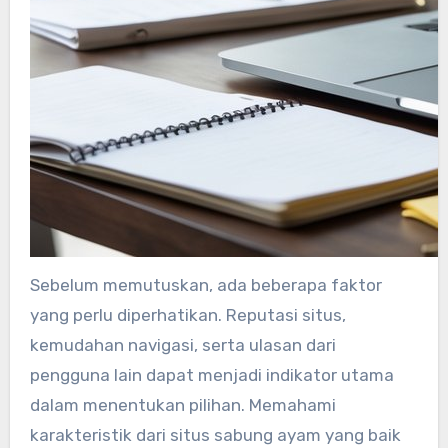
Sebelum memutuskan, ada beberapa faktor
yang perlu diperhatikan. Reputasi situs,
kemudahan navigasi, serta ulasan dari
pengguna lain dapat menjadi indikator utama
dalam menentukan pilihan. Memahami
karakteristik dari situs sabung ayam yang baik