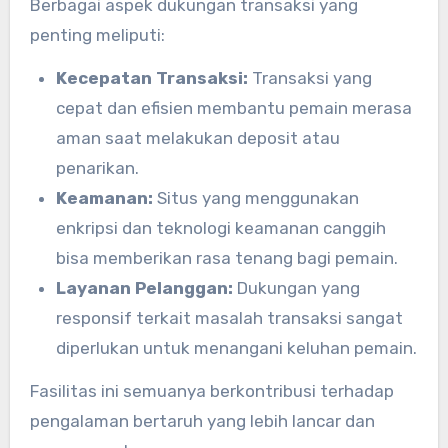
Berbagai aspek dukungan transaksi yang
penting meliputi:
Kecepatan Transaksi:
Transaksi yang
cepat dan efisien membantu pemain merasa
aman saat melakukan deposit atau
penarikan.
Keamanan:
Situs yang menggunakan
enkripsi dan teknologi keamanan canggih
bisa memberikan rasa tenang bagi pemain.
Layanan Pelanggan:
Dukungan yang
responsif terkait masalah transaksi sangat
diperlukan untuk menangani keluhan pemain.
Fasilitas ini semuanya berkontribusi terhadap
pengalaman bertaruh yang lebih lancar dan