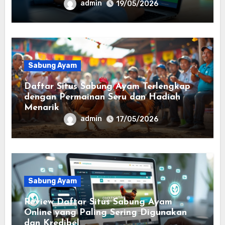
admin
19/05/2026
Sabung Ayam
Daftar Situs Sabung Ayam Terlengkap
dengan Permainan Seru dan Hadiah
Menarik
admin
17/05/2026
Sabung Ayam
Review Daftar Situs Sabung Ayam
Online yang Paling Sering Digunakan
dan Kredibel