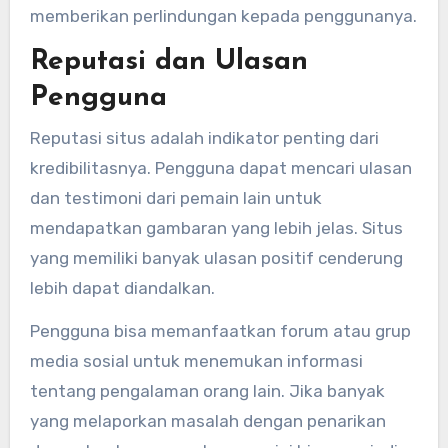
memberikan perlindungan kepada penggunanya.
Reputasi dan Ulasan
Pengguna
Reputasi situs adalah indikator penting dari
kredibilitasnya. Pengguna dapat mencari ulasan
dan testimoni dari pemain lain untuk
mendapatkan gambaran yang lebih jelas. Situs
yang memiliki banyak ulasan positif cenderung
lebih dapat diandalkan.
Pengguna bisa memanfaatkan forum atau grup
media sosial untuk menemukan informasi
tentang pengalaman orang lain. Jika banyak
yang melaporkan masalah dengan penarikan