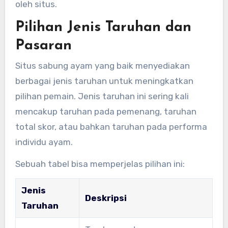
oleh situs.
Pilihan Jenis Taruhan dan
Pasaran
Situs sabung ayam yang baik menyediakan
berbagai jenis taruhan untuk meningkatkan
pilihan pemain. Jenis taruhan ini sering kali
mencakup taruhan pada pemenang, taruhan
total skor, atau bahkan taruhan pada performa
individu ayam.
Sebuah tabel bisa memperjelas pilihan ini:
Jenis
Deskripsi
Taruhan