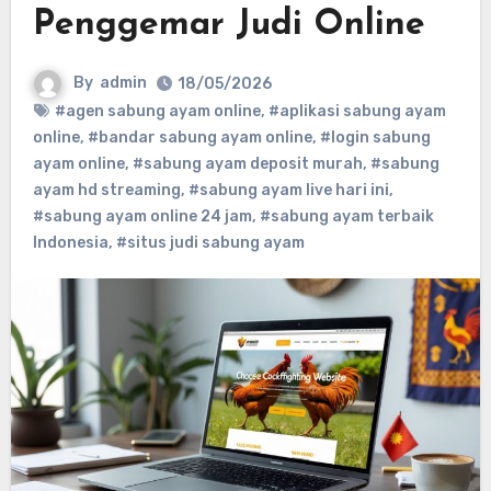
Penggemar Judi Online
By
admin
18/05/2026
#agen sabung ayam online
,
#aplikasi sabung ayam
online
,
#bandar sabung ayam online
,
#login sabung
ayam online
,
#sabung ayam deposit murah
,
#sabung
ayam hd streaming
,
#sabung ayam live hari ini
,
#sabung ayam online 24 jam
,
#sabung ayam terbaik
Indonesia
,
#situs judi sabung ayam