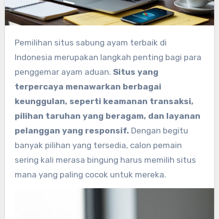
Pemilihan situs sabung ayam terbaik di
Indonesia merupakan langkah penting bagi para
penggemar ayam aduan.
Situs yang
terpercaya menawarkan berbagai
keunggulan, seperti keamanan transaksi,
pilihan taruhan yang beragam, dan layanan
pelanggan yang responsif.
Dengan begitu
banyak pilihan yang tersedia, calon pemain
sering kali merasa bingung harus memilih situs
mana yang paling cocok untuk mereka.